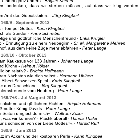
- einmal ganz anders -
Brigitte Kneher
ns bedenken, dass wir ster­­ben müssen, auf dass wir klug werd
m Amt des Gebietsleiters -
Jörg Klingbeil
169/9 - September 2013
der Tempel Gottes -
Karin Klingbeil
ch als Sünder -
Anne Schreiber
elige und gottfröhliche Menschenfreund -
Erika Krügler
o - Ermutigung zu einem Neubeginn -
Sr. M. Margarethe Mehren
hof, aus dem keine Züge mehr abfahren -
Peter Lange
169/10 - Oktober 2013
 am Kaukasus vor 133 Jahren -
Johannes Lange
nd Kirche -
Helmut Hölder
eligion relativ? -
Brigitte Hoffmann
nen Nächsten wie dich selbst -
Hermann Uhlherr
 Albert-Schweitzer-Spital -
Karin Klingbeil
« aus Deutschland -
Jörg Klingbeil
salemsfreunde vom Heuberg -
Peter Lange
169/7+8 - Juli/August 2013
hlichem und göttlichem Richten -
Brigitte Hoffmann
ßmutter König Davids -
Peter Lange
n Seiten umgibst du mich« -
Wolfram Zoller
r, was wir können? - Plastik überall -
Hanna Thaler
 uns scheiden von der Liebe Gottes?« -
Harald Ruff
169/6 - Juni 2013
z im Acker und der kostbaren Perle -
Karin Klingbeil