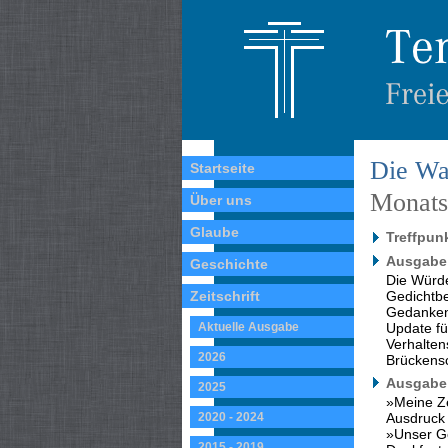
Die Wa
Startseite
Monatss
Über uns
Glaube
Treffpun
Ausgabe 
Geschichte
Die Würd
Zeitschrift
Gedichtb
Gedanken
Aktuelle Ausgabe
Update f
Verhalte
2026
Brückensc
Ausgabe 
2025
»Meine Ze
2020 - 2024
Ausdruck
»Unser Ge
2015 - 2019