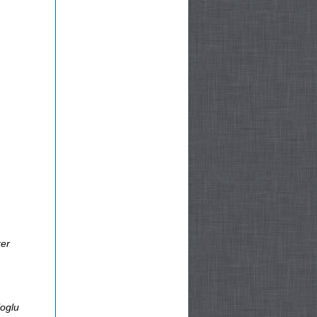
ker
ioglu