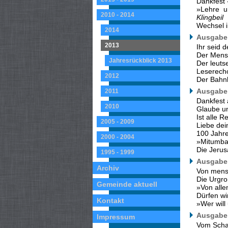
Dankfest 
»Lehre u
2010 - 2014
Klingbeil
Wechsel i
2014
Ausgabe 
2013
Ihr seid 
Der Mens
Jahresrückblick 2013
Der leuts
Leserech
2012
Der Bahn
Ausgabe 
2011
Dankfest
2010
Glaube u
Ist alle R
2005 - 2009
Liebe dei
100 Jahre
2000 - 2004
»Mitumba
Die Jeru
1995 - 1999
Ausgabe 
Archiv
Von mensc
Die Urgro
Gemeinde aktuell
»Von alle
Dürfen wi
Kontakt
»Wer will
Ausgabe 
Impressum
Vom Schat