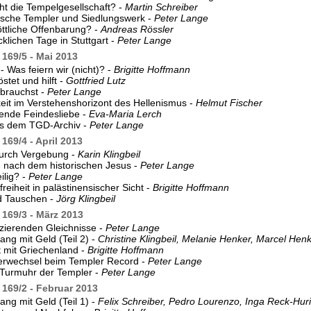
ht die Tempelgesellschaft? -
Martin Schreiber
ische Templer und Siedlungswerk -
Peter Lange
öttliche Offenbarung? -
Andreas Rössler
cklichen Tage in Stuttgart -
Peter Lange
169/5 - Mai 2013
- Was feiern wir (nicht)? -
Brigitte Hoffmann
östet und hilft -
Gottfried Lutz
 brauchst -
Peter Lange
keit im Verstehenshorizont des Hellenismus -
Helmut Fischer
ende Feindesliebe -
Eva-Maria Lerch
s dem TGD-Archiv -
Peter Lange
169/4 - April 2013
durch Vergebung -
Karin Klingbeil
 nach dem historischen Jesus -
Peter Lange
ilig? -
Peter Lange
reiheit in palästinensischer Sicht -
Brigitte Hoffmann
d Tauschen -
Jörg Klingbeil
169/3 - März 2013
zierenden Gleichnisse -
Peter Lange
g mit Geld (Teil 2) -
Christine Klingbeil, Melanie Henker, Marcel Hen
ät mit Griechenland -
Brigitte Hoffmann
iterwechsel beim Templer Record -
Peter Lange
 Turmuhr der Templer -
Peter Lange
169/2 - Februar 2013
g mit Geld (Teil 1) -
Felix Schreiber, Pedro Lourenzo, Inga Reck-Hur