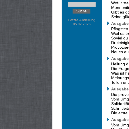
Wofür ste
Mennonit
Gibt es g
Seine glü
Letzte Änderung
Ausgabe 
05.07.2026
Pfingsten 
Weil es tr
Soviel du
Dreieinig
Provozier
Neues au
Ausgabe 
Heilung 
Die Frage
Was ist he
Meinungsf
Teilen un
Ausgabe 
Die provo
Vom Umgan
Solidarit
Schriftle
Die erste
Ausgabe 
Vom Umgan