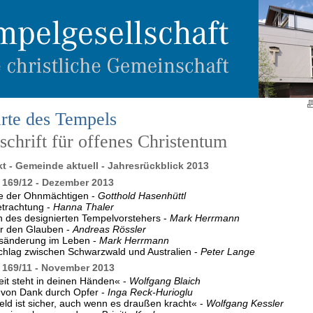
rte des Tempels
chrift für offenes Christentum
kt - Gemeinde aktuell - Jahresrückblick 2013
169/12 - Dezember 2013
e der Ohnmächtigen -
Gotthold Hasenhüttl
etrachtung -
Hanna Thaler
 des designierten Tempelvorstehers -
Mark Herrmann
ür den Glauben -
Andreas Rössler
nsänderung im Leben -
Mark Herrmann
hlag zwischen Schwarzwald und Australien -
Peter Lange
169/11 - November 2013
it steht in deinen Händen« -
Wolfgang Blaich
 von Dank durch Opfer -
Inga Reck-Hurioglu
ld ist sicher, auch wenn es draußen kracht« -
Wolfgang Kessler