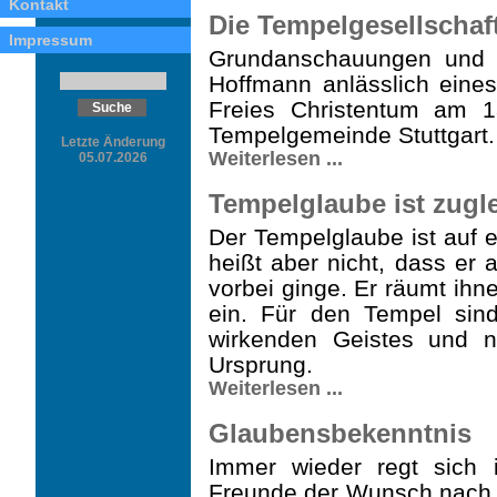
Kontakt
Die Tempelgesellschaf
Impressum
Grundanschauungen und Pr
Hoffmann anlässlich eines
Freies Christentum am 
Tempelgemeinde Stuttgart.
Letzte Änderung
Weiterlesen ...
05.07.2026
Tempelglaube ist zugl
Der Tempelglaube ist auf e
heißt aber nicht, dass e
vorbei ginge. Er räumt ihn
ein. Für den Tempel sin
wirkenden Geistes und n
Ursprung.
Weiterlesen ...
Glaubensbekenntnis
Immer wieder regt sich 
Freunde der Wunsch nach e