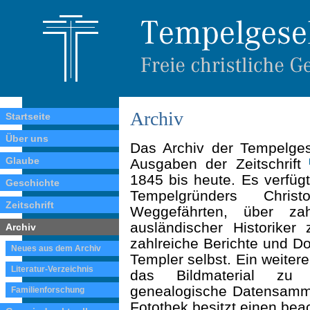
Archiv
Startseite
Über uns
Das Archiv der Tempelgese
Glaube
Ausgaben der Zeitschrift
1845 bis heute. Es verfüg
Geschichte
Tempelgründers Chri
Zeitschrift
Weggefährten, über zah
ausländischer Historiker
Archiv
zahlreiche Berichte und D
Neues aus dem Archiv
Templer selbst. Ein weitere
Literatur-Verzeichnis
das Bildmaterial zu 
genealogische Datensammlu
Familienforschung
Fotothek besitzt einen bea