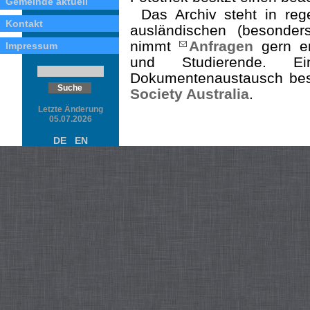
Gemeinde aktuell
Das Archiv steht in re
Kontakt
ausländischen (besonders
nimmt
Anfragen
gern en
Impressum
und Studierende. E
Dokumentenaustausch bes
Society Australia
.
Letzte Änderung
05.07.2026
DE
EN