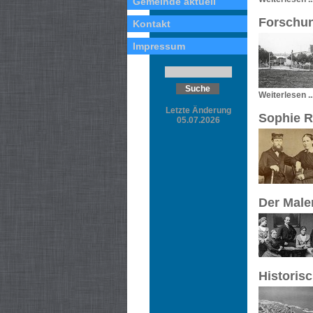
Gemeinde aktuell
Forschun
Kontakt
Impressum
Weiterlesen ..
Letzte Änderung
Sophie R
05.07.2026
Der Male
Historis