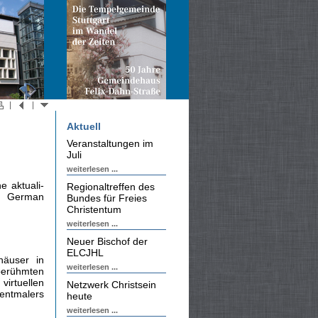
Aktuell
Veranstaltungen im
Juli
weiterlesen ...
e aktuali­
Regionaltreffen des
n German
Bundes für Freies
Christentum
weiterlesen ...
Neuer Bischof der
ELCJHL
häuser in
weiterlesen ...
berühmten
irtuellen
Netzwerk Christsein
entmalers
heute
weiterlesen ...