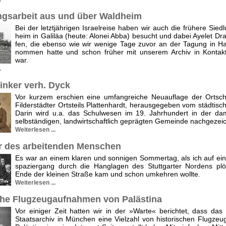
gsarbeit aus und über Waldheim
Bei der letztjährigen Israelreise haben wir auch die frühere Sied
heim in Galiläa (heute: Alonei Abba) besucht und dabei Ayelet Dra
fen, die ebenso wie wir wenige Tage zuvor an der Tagung in Hai
nommen hatte und schon früher mit unserem Archiv in Kontakt
war.
.
inker verh. Dyck
Vor kurzem erschien eine umfangreiche Neuauflage der Ortsch
Filderstädter Ortsteils Plattenhardt, herausgegeben vom städtisch
Darin wird u.a. das Schulwesen im 19. Jahrhundert in der da
selbständigen, landwirtschaftlich geprägten Gemeinde nach­gezei
Weiterlesen ...
r des arbeitenden Menschen
Es war an einem klaren und sonnigen Sommertag, als ich auf ei
spaziergang durch die Hanglagen des Stuttgarter Nordens plöt
Ende der kleinen Straße kam und schon umkehren wollte.
Weiterlesen ...
che Flugzeugaufnahmen von Palästina
Vor einiger Zeit hatten wir in der »Warte« berichtet, dass das
Staatsarchiv in München eine Vielzahl von historischen Flugzeu