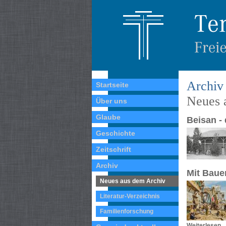
Archiv
Startseite
Neues 
Über uns
Glaube
Beisan -
Geschichte
Zeitschrift
Archiv
Mit Baue
Neues aus dem Archiv
Literatur-Verzeichnis
Familienforschung
Weiterlesen ..