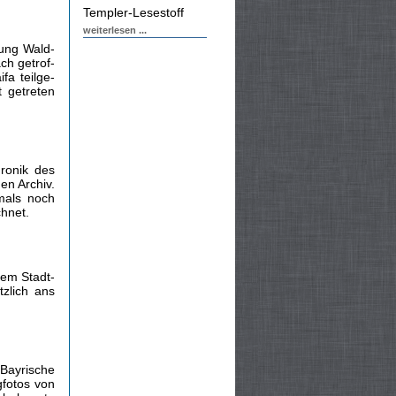
Templer-Lesestoff
weiterlesen ...
lung Wald­
ch getrof­
fa teilge­
 getreten
ronik des
en Archiv.
mals noch
chnet.
nem Stadt­
zlich ans
 Bayrische
gfotos von