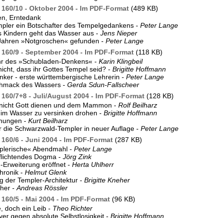
160/10 - Oktober 2004 - Im PDF-Format
(489 KB)
en, Erntedank
pler ein Botschafter des Tempelgedankens -
Peter Lange
 Kindern geht das Wasser aus -
Jens Nieper
Jahren »Notgroschen« gefunden -
Peter Lange
160/9 - September 2004 - Im PDF-Format
(118 KB)
hr des »Schubladen-Denkens« -
Karin Klingbeil
 nicht, dass ihr Gottes Tempel seid? -
Brigitte Hoffmann
nker - erste württembergische Lehrerin -
Peter Lange
hmack des Wassers -
Gerda Sdun-Fallscheer
160/7+8 - Juli/August 2004 - Im PDF-Format
(128 KB)
t nicht Gott dienen und dem Mammon -
Rolf Beilharz
im Wasser zu versinken drohen -
Brigitte Hoffmann
nungen -
Kurt Beilharz
 die Schwarzwald-Templer in neuer Auflage -
Peter Lange
160/6 - Juni 2004 - Im PDF-Format
(287 KB)
plerische« Abendmahl -
Peter Lange
flichtendes Dogma -
Jörg Zink
-Erweiterung eröffnet -
Herta Uhlherr
hronik -
Helmut Glenk
 der Templer-Architektur -
Brigitte Kneher
her -
Andreas Rössler
160/5 - Mai 2004 - Im PDF-Format
(96 KB)
e, doch ein Leib -
Theo Richter
yer gegen absolute Selbstlosigkeit -
Brigitte Hoffmann