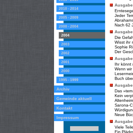
Ausgabe 
2010 - 2014
Ernteseg
Jeder Tem
2005 - 2009
Abrahams
Nach 62 
2000 - 2004
Ausgabe 
2004
Die Gefa
Wisst ihr
2003
Sophie Ri
Der Gesc
2002
Ausgabe 
2001
Ihr könn
Wenn wir 
2000
Lesermei
Buch über
1995 - 1999
Ausgabe 
Archiv
Das »tem
Kein verp
Gemeinde aktuell
Altenheim
Sarona-C
Kontakt
Würdigung
Neue Büc
Impressum
Ausgabe 
Viele Teil
Ein Plädo