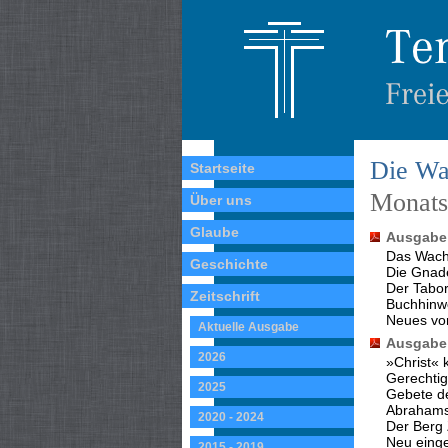
Die Wa
Startseite
Monatss
Über uns
Glaube
Ausgabe 
Das Wach
Geschichte
Die Gnade
Der Tabo
Zeitschrift
Buchhinw
Neues vo
Aktuelle Ausgabe
Ausgabe 
2026
»Christ« 
Gerechtig
2025
Gebete d
Abrahams
2020 - 2024
Der Berg 
Neu eing
2015 - 2019