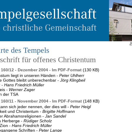
rte des Tempels
chrift für offenes Christentum
160/12 - Dezember 2004 - Im PDF-Format
(130 KB)
stum liegt in unseren Händen -
Peter Uhlherr
 Gottes bleibt unberechenbar -
Jörg Klingbeil
r -
Hans Friedrich Müller
eis -
Werner Zager
n der TSA
160/11 - November 2004 - Im PDF-Format
(148 KB)
kann sich jeder nennen, der dies will -
Peter Heigl
keit und Christentum -
Brigitte Hoffmann
er Abrahamsreligionen -
Jan Sandel
 Herberge -
Rüdiger Scholz
Zion -
Hans Friedrich Müller
egangene Schriften -
Peter Lange