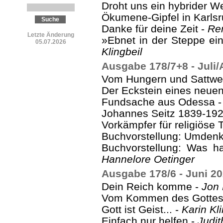
Droht uns ein hybrider We
Ökumene-Gipfel in Karls
Danke für deine Zeit -
Ren
Letzte Änderung
»Ebnet in der Steppe ei
05.07.2026
Klingbeil
Ausgabe 178/7+8 - Juli
Vom Hungern und Sattwe
Der Eckstein eines neue
Fundsache aus Odessa 
Johannes Seitz 1839-19
Vorkämpfer für religiöse 
Buchvorstellung: Umdenk
Buchvorstellung: Was ha
Hannelore Oetinger
Ausgabe 178/6 - Juni 2
Dein Reich komme -
Jon
Vom Kommen des Gottes
Gott ist Geist... -
Karin Kli
Einfach nur helfen -
Judi