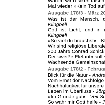
Warum wir Risiken falsch
Mal wieder »Kein Tod au
Ausgabe 178/3 - März 2
Was ist der Mensch, 
Klingbeil
Gott ist Licht, und in
Klingbeil
»So viel du brauchst« - 
Wir sind religiöse Liberal
200 Jahre Conrad Schick
Der »weiße Elefant« soll 
Wachsende Gemeinschaf
Ausgabe 178/2 - Februa
Blick für die Natur -
Andre
Vom Ernst der Nachfolge
Nachhaltigkeit für unsere
Leben im Überfluss -
Jörg
»Im Grunde gut« -
Veit S
So wahr mir Gott helfe -
J