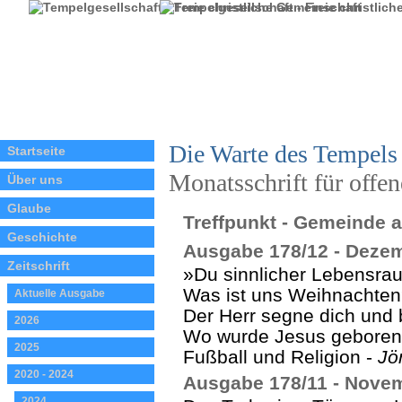
Die Warte des Tempels
Startseite
Monatsschrift für offe
Über uns
Glaube
Treffpunkt - Gemeinde a
Geschichte
Ausgabe 178/12 - Deze
Zeitschrift
»Du sinnlicher Lebensra
Was ist uns Weihnachten
Aktuelle Ausgabe
Der Herr segne dich und 
2026
Wo wurde Jesus geboren
2025
Fußball und Religion -
Jö
2020 - 2024
Ausgabe 178/11 - Nove
2024