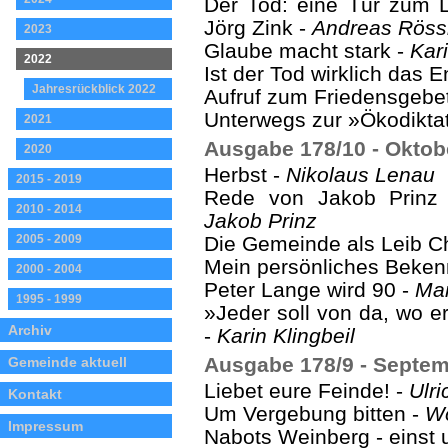
Der Tod: eine Tür zum 
Jörg Zink -
Andreas Röss
2023
Glaube macht stark -
Kari
2022
Ist der Tod wirklich das 
Jahresrückblick 2022
Aufruf zum Friedensgebe
Unterwegs zur »Ökodikta
2021
Ausgabe 178/10 - Oktob
2020
Herbst -
Nikolaus Lenau
2015 - 2019
Rede von Jakob Prinz
2010 - 2014
Jakob Prinz
2005 - 2009
Die Gemeinde als Leib Ch
Mein persönliches Beken
2000 - 2004
Peter Lange wird 90 -
Mar
1995 - 1999
»Jeder soll von da, wo e
Archiv
-
Karin Klingbeil
Ausgabe 178/9 - Septe
Gemeinde aktuell
Liebet eure Feinde! -
Ulr
Kontakt
Um Vergebung bitten -
Wo
Impressum
Nabots Weinberg - einst u