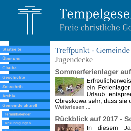
Treffpunkt - Gemeinde 
Startseite
Jugendecke
Über uns
Glaube
Sommerferienlager auf
Geschichte
Erfreulicherwe
ein Ferienlager
Zeitschrift
Urlaub entspr
Archiv
Obres­kowa sehr, dass sie
Gemeinde aktuell
Weiterlesen ...
Terminkalender
Rückblick auf 2017 - S
Ankündigungen
In diesem Ja