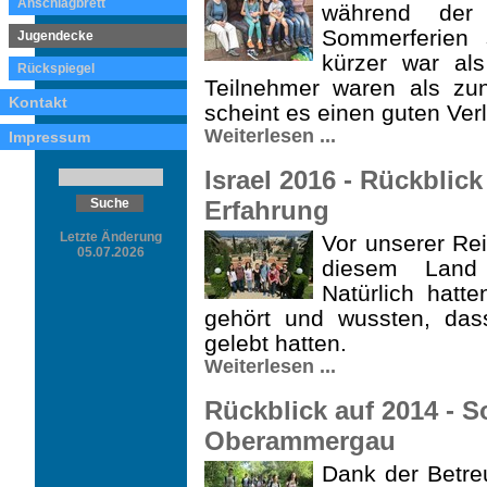
Anschlagbrett
während der
Sommerferien 
Jugendecke
kürzer war al
Rückspiegel
Teilnehmer waren als zu
Kontakt
scheint es einen guten Ve
Weiterlesen ...
Impressum
Israel 2016 - Rückblic
Erfahrung
Letzte Änderung
Vor unserer Rei
05.07.2026
diesem Land 
Natürlich hatt
gehört und wussten, das
gelebt hatten.
Weiterlesen ...
Rückblick auf 2014 - S
Oberammergau
Dank der Betre