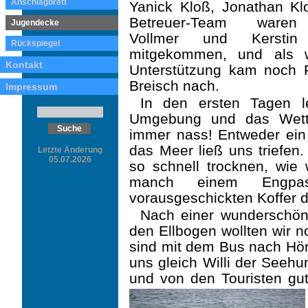
Anschlagbrett
Yanick Kloß, Jonathan Kl
Betreuer-Team waren
Jugendecke
Vollmer und Kerstin
Rückspiegel
mitgekommen, und als w
Kontakt
Unterstützung kam noch F
Breisch nach.
Impressum
In den ersten Tagen l
Umgebung und das Wette
immer nass! Entweder ein 
das Meer ließ uns triefen.
Letzte Änderung
05.07.2026
so schnell trocknen, wi
manch einem Engpas
vorausgeschickten Koffer 
Nach einer wunderschön
den Ellbogen wollten wir 
sind mit dem Bus nach Hö
uns gleich Willi der Seehu
und von den Touristen gut