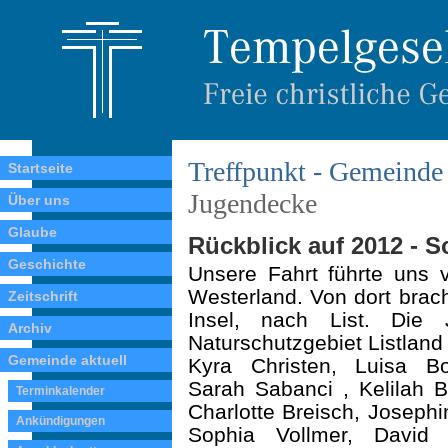
Treffpunkt - Gemeinde 
Startseite
Jugendecke
Über uns
Glaube
Rückblick auf 2012 - S
Geschichte
Unsere Fahrt führte uns 
Westerland. Von dort brac
Zeitschrift
Insel, nach List. Die 
Archiv
Naturschutzgebiet Listlan
Gemeinde aktuell
Kyra Christen, Luisa B
Sarah Sabanci , Kelilah B
Terminkalender
Charlotte Breisch, Jose­phi
Ankündigungen
Sophia Vollmer, David 