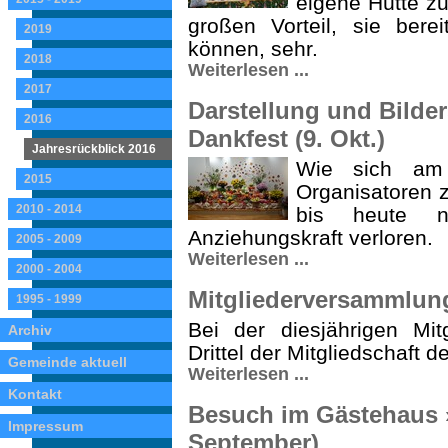
eigene Hütte z
großen Vorteil, sie ber
2019
können, sehr.
2018
Weiterlesen ...
2017
Darstellung und Bilde
2016
Dankfest (9. Okt.)
Jahresrückblick 2016
Wie sich am 
2015
Organisatoren z
2010 - 2014
bis heute ni
Anziehungskraft verloren.
2005 - 2009
Weiterlesen ...
2000 - 2004
Mitgliederversammlung
1995 - 1999
Bei der diesjährigen Mi
Archiv
Drittel der Mitgliedschaft d
Gemeinde aktuell
Weiterlesen ...
Kontakt
Besuch im Gästehaus »M
Impressum
September)