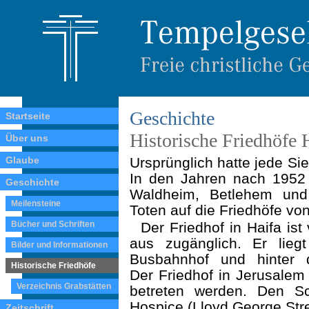
Geschichte
Startseite
Historische Friedhöfe 
Über uns
Glaube
Ursprünglich hatte jede Si
In den Jahren nach 1952 
Geschichte
Waldheim, Betlehem und
Meilensteine
Toten auf die Friedhöfe vo
Bücher und Schriften
Der Friedhof in Haifa ist
aus zugänglich. Er lieg
Bilder und Informationen
Busbahnhof und hinter d
Historische Friedhöfe
Der Friedhof in Jerusale
Verzeichnis Grabstätten
betreten werden. Den S
Hospice (Lloyd George Stre
Zeitschrift