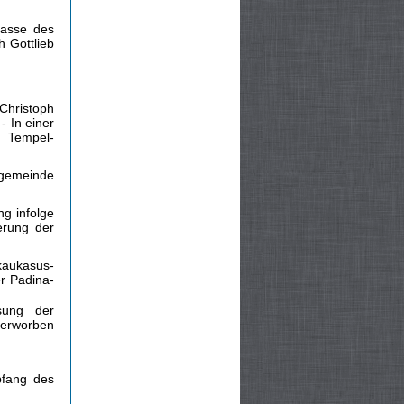
kasse des
h Gottlieb
 Christoph
- In einer
 Tempel­
lgemeinde
g infolge
erung der
kaukasus­
r Padina-
sung der
 erworben
pfang des