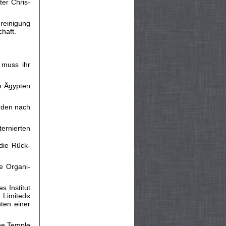
ter Chris­
ereinigung
haft.
 muss ihr
h Ägypten
rden nach
ernierten
 die Rück­
e Organi­
s Institut
) Limited«
ten einer
he Temple