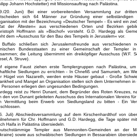
ilipp Johann Hochstetter) mit Missionsauftrag nach Palästina.
9./20. Juni) Bei einer vorbereitenden Versammlung zur dritt
tscheiden sich 64 Männer zur Gründung einer selbständigen r
ganisation mit der Bezeichnung »Deutscher Tempel« - Es wird ein zwö
Rat der Ältesten« aus verschiedenen Orten und Bezirken gebil
ristoph Hoffmann als »Bischof« vorsteht. G.D. Hardegg als Gemei
eht dem »Ausschuss für den Bau des Tempels in Jerusalem« vor.
 Buffalo schließen sich Jerusalemsfreunde aus verschiedenen n
anischen Bundesstaaten zu einer Gemeinschaft der Templer in
sammen; die Leitung übernimmt ein dreiköpfiger Ausschuss (W.F. Sc
esel, A. Struve).
f eigene Faust ziehen erste Templergruppen nach Palästina, um 
haftliche Siedlungen zu errichten - In Chnefiß und Samunieh, am W
r Hügel von Nazareth, werden erste Häuser gebaut - Große Schwier
ankheit und Mangel an Organisation stellen sich dem Unternehmen in
 Personen erliegen den ungesunden Bedingungen.
rdegg reist zu Henri Dunant, dem Begründer des Roten Kreuzes, na
 den von Dunant geleiteten Ausschuss des Internationalen Vereins für
 Vermittlung beim Erwerb von Siedlungsland zu bitten - Ein Ver
schlossen.
6. Juli) Abschiedsversammlung auf dem Kirschenhardthof von übe
ilnehmern für Chr. Hoffmann und G.D. Hardegg, die Tage später mit
ch Haifa in Palästina übersiedeln.
eutschstämmige Templer aus Mennoniten-Gemeinden an der Mo
kraine) sowie aus schwäbischen Siedlungen in Bessarabien übersiedel