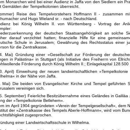
m Monarchen wird bei einer Audienz in Jaffa von den Siedlern ein Pr
t Gemälden der Tempelkolonien überreicht.
ommer) Reise des Tempelvorstehers Hoffmann II - zusammen mit
humacher und Hugo Wieland sr. - nach Deutschland.
dienz bei König Wilhelm II. von Württemberg - Vortrag der Anl
mpler:
ederzuerkennung der deutschen Staatsangehörigkeit an solche Sie
üher darauf verzichtet hatten; finanzielle Hilfe für eine gemeinsa
utsche Schule in Jerusalem; Gewährung des Rechtsstatus einer jur
rson für die Zentralkasse.
4. Mai) Gründung einer »Gesellschaft zur Förderung der deutsche
ngen in Palästina« in Stuttgart (als Initiative des Freiherrn von Ellric
hlwollende Förderung durch König Wilhelm II.; Einlagekapital 128.500
3. April) Einweihung der neuen landwirtschaftlichen »Tempelkolonie 
lhelma« in der Nähe von Jaffa.
. Mai) Die beiden von Evangelischer Kirche und Tempel geführten S
rusalem vereinigen sich.
5. September) Feierliche Besitzübernahme eines Geländes in Galiläa 
ng der »Tempelkolonie Betlehem«.
m im April 1904 gegründeten »Verein der Tempelgesellschaft«, dem N
stitut der »Zentralkasse des Tempels Aberle-Hoffmann«, wird vom Bun
chtsfähigkeit zugesprochen.
ündung einer Landwirtschaftsschule in Wilhelma.