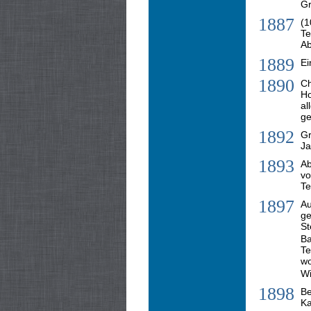
Gr
1887
(1
Te
Ab
1889
Ei
1890
Ch
Ho
a
ge
1892
Gr
Ja
1893
Ab
vo
Te
1897
Au
ge
St
B
Te
wo
Wi
1898
Be
Ka