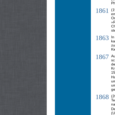
Ph
1861
(1
en
Or
»
Ch
st
1863
In
k
zu
Ki
1867
Au
sc
de
Kr
15
Ha
um
um
ge
1868
(2
Te
na
D
(U