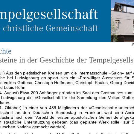
chte
teine in der Geschichte der Tempelgesells
uli) Aus den pietistischen Kreisen um die Internatsschule »Salon« auf 
he bei Ludwigsburg gruppiert sich ein »Freiwilliger Ausschuss für
s Volkes Gottes«: Christoph Hoffmann, Christoph Paulus, Georg Davi
d Louis Höhn.
4. August) Etwa 200 Anhänger gründen im Saal des Gasthauses zum
 Ludwigsburg die »Gesellschaft für die Sammlung des Volkes Gottes
lem«.
1. Oktober) In einer von 439 Mitgliedern der »Gesellschaft« untersc
ttschrift an den Deutschen Bundestag in Frankfurt wird eine Ansi
lästina nach dem Vorbild der ersten apostolischen Gemeinde angekü
 staatliche Unterstützung gebeten (das geplante Werk solle »zur 
utschen Nation« gemacht werden).