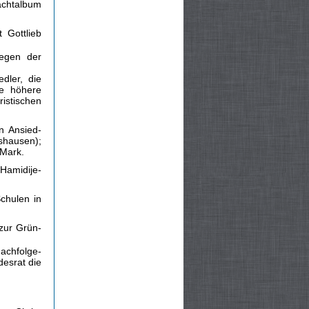
achtalbum
 Gottlieb
iegen der
dler, die
me höhere
istischen
n Ansied­
hshausen);
 Mark.
Hamidije-
chulen in
zur Grün­
achfolge-
desrat die