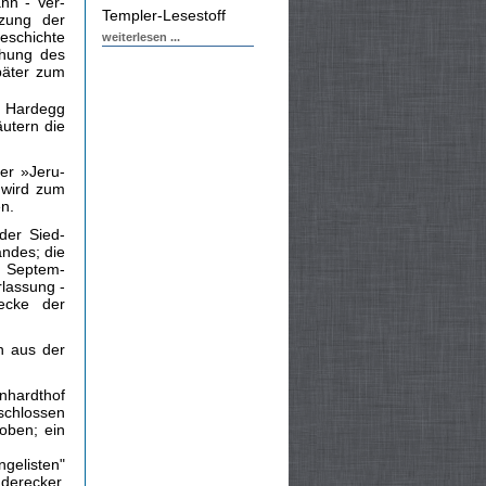
nn - Ver­
Templer-Lesestoff
tzung der
eschichte
weiterlesen ...
ehung des
päter zum
 Hardegg
äutern die
er »Jeru­
 wird zum
n.
der Sied­
andes; die
. Septem­
rlassung -
wecke der
n aus der
nhardthof
schlossen
oben; ein
gelisten"
nderecker,