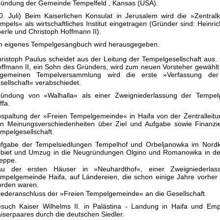
ündung der Gemeinde Tempelfeld , Kansas (USA).
0. Juli) Beim Kaiserlichen Konsulat in Jerusalem wird die »Zentral
mpels« als wirtschaftliches Institut eingetragen (Gründer sind: Heinric
erle und Christoph Hoffmann II).
n eigenes Tempelgesangbuch wird herausgegeben.
ristoph Paulus scheidet aus der Leitung der Tempelgesellschaft aus.
ffmann II, ein Sohn des Gründers, wird zum neuen Vorsteher gewählt 
llgemeinen Tempelversammlung wird die erste »Verfassung der
sellschaft« verabschiedet.
ündung von »Walhalla« als einer Zweigniederlassung der Tempe
ffa.
spaltung der »Freien Tempelgemeinde« in Haifa von der Zentralleitun
n Meinungsverschiedenheiten über Ziel und Aufgabe sowie Finanzi
mpelgesellschaft.
fgabe der Tempelsiedlungen Tempelhof und Orbeljanowka im Nord
biet und Umzug in die Neugründungen Olgino und Romanowka in de
eppe.
au der ersten Häuser in »Neuhardthof«, einer Zweigniederlas
mpelgemeinde Haifa, auf Ländereien, die schon einige Jahre vorher
rden waren.
ederanschluss der »Freien Tempelgemeinde« an die Gesellschaft.
such Kaiser Wilhelms II. in Palästina - Landung in Haifa und Em
iserpaares durch die deutschen Siedler.