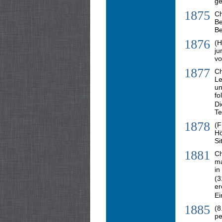
ge
1875
Ch
B
Be
1876
(H
ju
vo
1877
Ch
Le
un
fo
D
Te
1878
(F
Hö
Si
1881
Ch
ma
in
(3
er
Ei
1885
(8
pe