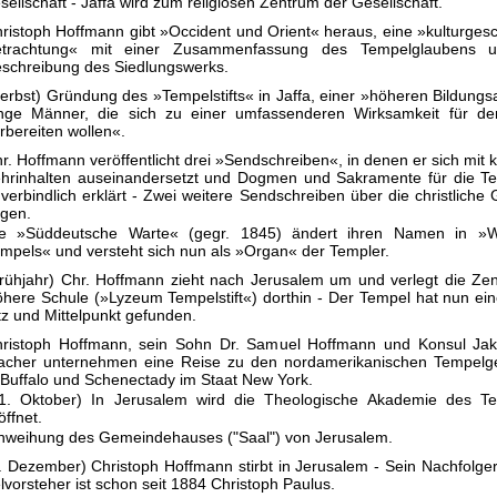
sellschaft - Jaffa wird zum religiösen Zentrum der Gesellschaft.
ristoph Hoffmann gibt »Occident und Orient« heraus, eine »kulturgesc
etrachtung« mit einer Zusammenfassung des Tempelglaubens u
schrei­bung des Siedlungswerks.
erbst) Gründung des »Tempelstifts« in Jaffa, einer »höheren Bildungsa
nge Männer, die sich zu einer umfassenderen Wirksamkeit für d
rbereiten wollen«.
r. Hoffmann veröffentlicht drei »Sendschreiben«, in denen er sich mit k
hrinhalten auseinandersetzt und Dogmen und Sakramente für die Te
verbindlich erklärt - Zwei weitere Sendschreiben über die christlich
lgen.
ie »Süddeutsche Warte« (gegr. 1845) ändert ihren Namen in »W
mpels« und versteht sich nun als »Organ« der Templer.
rühjahr) Chr. Hoffmann zieht nach Jerusalem um und verlegt die Zen
here Schule (»Lyzeum Tempelstift«) dorthin - Der Tempel hat nun ei
tz und Mittelpunkt gefunden.
ristoph Hoffmann, sein Sohn Dr. Samuel Hoffmann und Konsul Ja
cher unternehmen eine Reise zu den nordamerikanischen Tempel
 Buffalo und Schenectady im Staat New York.
1. Oktober) In Jerusalem wird die Theologische Akademie des Tem
öffnet.
nweihung des Gemeindehauses ("Saal") von Jerusalem.
. Dezember) Christoph Hoffmann stirbt in Jerusalem - Sein Nachfolge
lvorsteher ist schon seit 1884 Christoph Paulus.