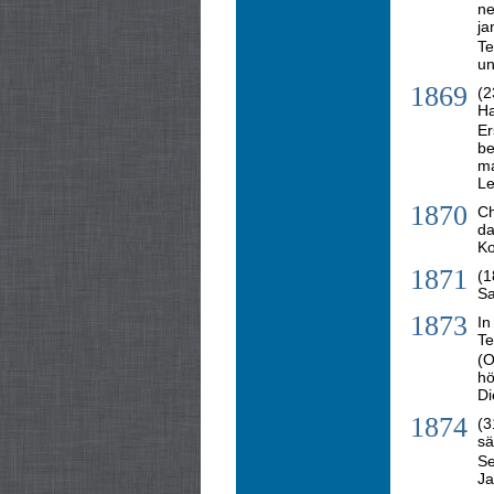
n
ja
Te
un
1869
(2
Ha
Er
be
ma
Le
1870
Ch
da
Ko
1871
(1
Sa
1873
In
Te
(O
hö
Di
1874
(3
sä
Se
Ja