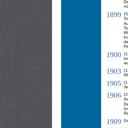
De
mi
1899
(S
Sc
Au
Te
Wi
fr
de
Pe
1900
(1
lu
wo
1903
(1
Wi
1905
(1
Je
1906
(1
du
De
In
Re
1909
Gr