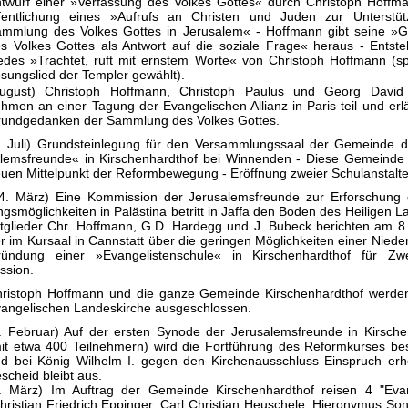
twurf einer »Verfassung des Volkes Gottes« durch Christoph Hoffma
fentlichung eines »Aufrufs an Christen und Juden zur Unterstü
mmlung des Volkes Gottes in Jerusalem« - Hoffmann gibt seine »G
s Volkes Gottes als Antwort auf die soziale Frage« heraus - Entst
edes »Trachtet, ruft mit ernstem Worte« von Christoph Hoffmann (s
sungslied der Templer gewählt).
August) Christoph Hoffmann, Christoph Paulus und Georg David
hmen an einer Tagung der Evangelischen Allianz in Paris teil und erl
undgedanken der Sammlung des Volkes Gottes.
. Juli) Grundsteinlegung für den Versammlungssaal der Gemeinde d
lemsfreunde« in Kirschenhardthof bei Winnenden - Diese Gemeinde
uen Mittelpunkt der Reformbewegung - Eröffnung zweier Schulanstalte
4. März) Eine Kommission der Jerusalemsfreunde zur Erforschung 
ngsmöglichkeiten in Palästina betritt in Jaffa den Boden des Heiligen L
tglieder Chr. Hoffmann, G.D. Hardegg und J. Bubeck berichten am 8
r im Kursaal in Cannstatt über die geringen Möglichkeiten einer Niede
ündung einer »Evangelistenschule« in Kirschenhardthof für Z
ssion.
ristoph Hoffmann und die ganze Gemeinde Kirschenhardthof werde
angelischen Landeskirche ausgeschlossen.
. Februar) Auf der ersten Synode der Jerusalemsfreunde in Kirsche
it etwa 400 Teilnehmern) wird die Fortführung des Reformkurses be
d bei König Wilhelm I. gegen den Kirchenausschluss Einspruch erh
scheid bleibt aus.
. März) Im Auftrag der Gemeinde Kirschenhardthof reisen 4 "Evan
hris­tian Friedrich Eppinger, Carl Christian Heuschele, Hieronymus So