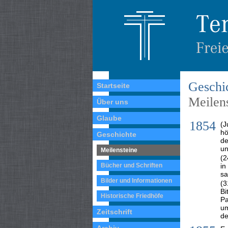
Geschi
Startseite
Meilens
Über uns
Glaube
1854
(J
hö
Geschichte
de
un
Meilensteine
(2
Bücher und Schriften
in
sa
Bilder und Informationen
(3
Bi
Historische Friedhöfe
Pa
um
Zeitschrift
de