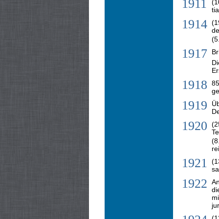
1911
(1
ti
1914
(1
de
(5
1917
Br
Di
Er
1918
85
ge
1919
Üb
De
1920
(2
Te
(8
re
1921
(1
sa
1922
An
di
mi
ju
(1