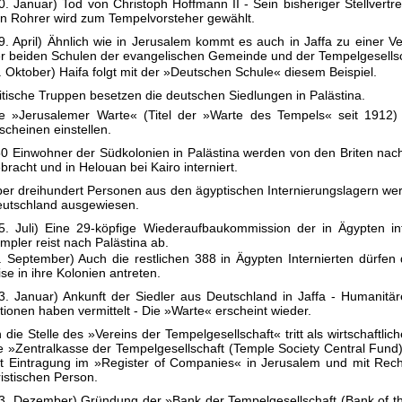
0. Januar) Tod von Christoph Hoffmann II - Sein bisheriger Stellvertre
an Rohrer wird zum Tempelvorsteher gewählt.
9. April) Ähnlich wie in Jerusalem kommt es auch in Jaffa zu einer V
r beiden Schulen der evangelischen Gemeinde und der Tempelgesellsc
. Oktober) Haifa folgt mit der »Deutschen Schule« diesem Beispiel.
itische Truppen besetzen die deutschen Siedlungen in Palästina.
e »Jerusalemer Warte« (Titel der »Warte des Tempels« seit 1912)
scheinen einstellen.
0 Einwohner der Südkolonien in Palästina werden von den Briten nac
bracht und in Helouan bei Kairo interniert.
er dreihundert Personen aus den ägyptischen Internierungslagern we
utschland ausgewiesen.
5. Juli) Eine 29-köpfige Wiederaufbaukommission der in Ägypten int
mpler reist nach Palästina ab.
. September) Auch die restlichen 388 in Ägypten Internierten dürfen
ise in ihre Kolonien antreten.
3. Januar) Ankunft der Siedler aus Deutschland in Jaffa - Humanitär
tionen haben vermittelt - Die »Warte« erscheint wieder.
 die Stelle des »Vereins der Tempelgesellschaft« tritt als wirtschaftliche
e »Zentralkasse der Tempelgesellschaft (Temple Society Central Fund
t Eintragung im »Register of Companies« in Jerusalem und mit Rech
ristischen Person.
3. Dezember) Gründung der »Bank der Tempelgesellschaft (Bank of t