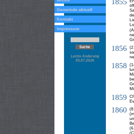
1855
Archiv
En
öf
Gemeinde aktuell
Sa
de
Kontakt
Li
Lo
Impressum
(
ne
Gr
1856
(2
sa
Letzte Änderung
ne
05.07.2026
1858
(1
lu
Mi
be
Gr
Mi
1859
Ch
Ev
1860
(8
(m
un
Be
(6
(C