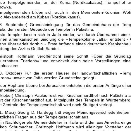
eue Tempelgemeinden an der Kuma (Nordkaukasus): Tempelhof un
nowka.
mpelgemeinden bilden sich auch in den Mennoniten-Kolonien Woh
d Alexanderfeld am Kuban (Nordkaukasus).
3. September) Grundsteinlegung für das Gemeindehaus der Temp
ifa, dem ersten Gebäude der Templer in Palästina.
ste Templer lassen sich in Jaffa nieder, wo durch Übernahme einer
nen amerikanischen Siedlung die »Tempelkolonie Jaffa« entsteht - C
nn übersiedelt dorthin - Erste Anfänge eines deutschen Krankenhau
itung des Arztes Gottlob Sandel.
ristoph Hoffmann veröffentlicht seine Schrift »Über die Grundla
uerhaften Friedens« und entwickelt darin seine Vorstellungen ein
nfession«.
8. Oktober) Für die ersten Häuser der landwirtschaftlichen »Temp
rona« unweit von Jaffa werden Grundsteine gelegt.
 der Rephaim-Ebene bei Jerusalem entstehen die ersten Anfänge einer
mpelsiedlung.
ktober) Christoph Paulus reist von Kirschenhardthof nach Palästina 
rt der Kirschenhardthof auf, Mittelpunkt des Tempels in Württemberg
e Zentrale der Tempelgesellschaft wird nach Stuttgart verlegt.
1. März) Georg D. Hardegg tritt wegen Meinungsverschiedenheiten 
tzlichen Fragen aus der Tempelgesellschaft aus.
in Nachfolger als Gemeindeleiter in Haifa wird der aus Amerika eing
kob Schumacher. Christoph Hoffmann wird alleiniger Vorsteher de