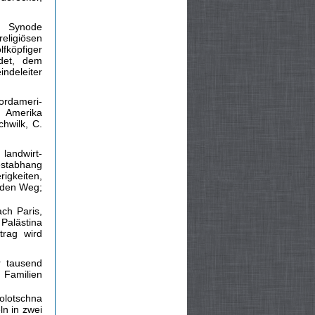
en Synode
eligiösen
lfköpfiger
det, dem
ndeleiter
ordameri­
 Amerika
hwilk, C.
landwirt­
estabhang
igkeiten,
 den Weg;
ch Paris,
 Palästina
trag wird
r tausend
 Familien
lotschna
n in zwei