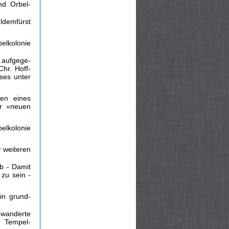
d Orbel­
ldemfürst
elkolonie
 aufgege­
hr. Hoff­
ses unter
gen eines
er »neuen
elkolonie
 weiteren
ab - Damit
 zu sein -
in grund­
ewanderte
r Tempel­