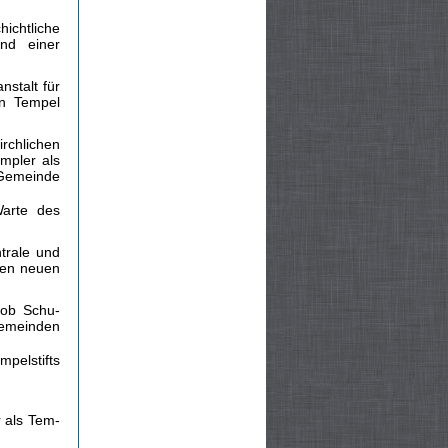
hichtliche
nd einer
nstalt für
en Tempel
irchlichen
mpler als
e Gemeinde
arte des
trale und
nen neuen
kob Schu­
gemeinden
pelstifts
r als Tem­