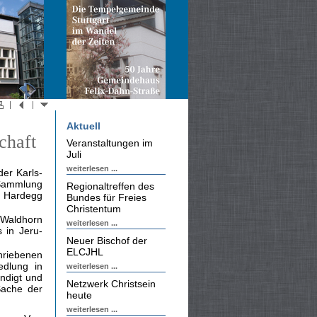
Aktuell
chaft
Veranstaltungen im
Juli
weiterlesen ...
der Karls­
 Sammlung
Regionaltreffen des
d Hardegg
Bundes für Freies
Christentum
 Waldhorn
weiterlesen ...
 in Jeru­
Neuer Bischof der
ELCJHL
hriebenen
edlung in
weiterlesen ...
ndigt und
Netzwerk Christsein
Sache der
heute
weiterlesen ...