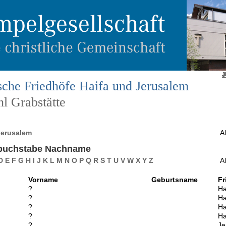
sche Friedhöfe Haifa und Jerusalem
l Grabstätte
Jerusalem
Al
buchstabe Nachname
D
E
F
G
H
I
J
K
L
M
N
O
P
Q
R
S
T
U
V
W
X
Y
Z
Al
Vorname
Geburtsname
Fr
?
Ha
?
Ha
?
Ha
?
Ha
?
Je