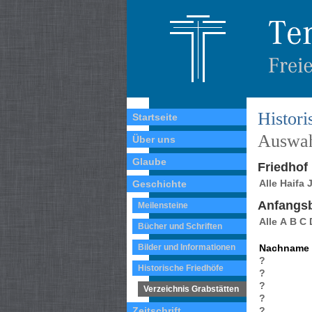
Histori
Startseite
Auswah
Über uns
Glaube
Friedhof
Alle
Haifa
Geschichte
Anfangs
Meilensteine
Alle
A
B
C
Bücher und Schriften
Bilder und Informationen
Nachname
?
Historische Friedhöfe
?
?
Verzeichnis Grabstätten
?
Zeitschrift
?