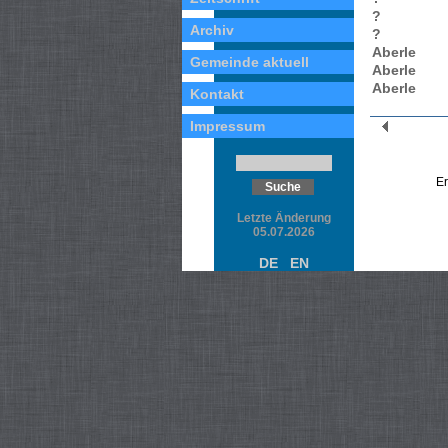
?
Archiv
?
Aberle
Gemeinde aktuell
Aberle
Aberle
Kontakt
Impressum
Er
Letzte Änderung
05.07.2026
DE
EN