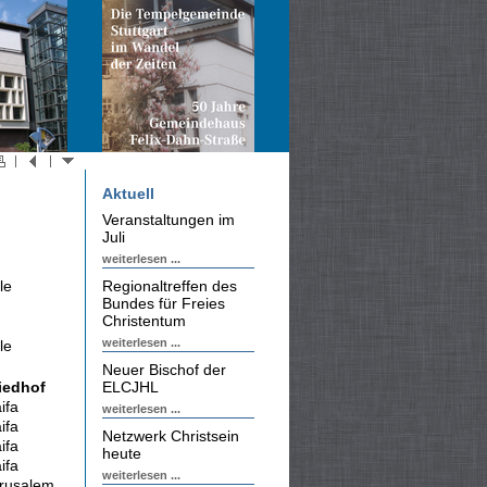
Aktuell
Veranstaltungen im
Juli
weiterlesen ...
le
Regionaltreffen des
Bundes für Freies
Christentum
weiterlesen ...
le
Neuer Bischof der
iedhof
ELCJHL
ifa
weiterlesen ...
ifa
Netzwerk Christsein
ifa
heute
ifa
weiterlesen ...
rusalem