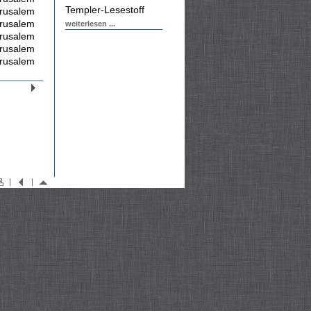
Templer-Lesestoff
rusalem
rusalem
weiterlesen ...
rusalem
rusalem
rusalem