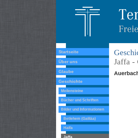
Geschic
Startseite
Jaffa -
Über uns
Glaube
Auerbach
Geschichte
Meilensteine
Bücher und Schriften
Bilder und Informationen
Betlehem (Galiläa)
Haifa
Jaffa