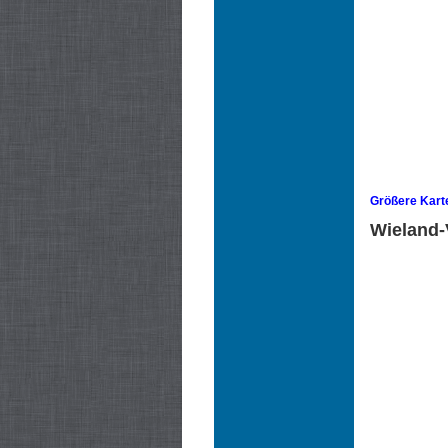
Größere Kart
Wieland-V