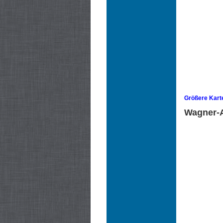
Größere Kart
Wagner-A