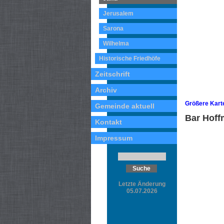
Jerusalem
Sarona
Wilhelma
Historische Friedhöfe
Zeitschrift
Archiv
Größere Kart
Gemeinde aktuell
Bar Hoff
Kontakt
Impressum
Letzte Änderung
05.07.2026