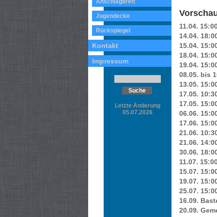
Anschlagbrett
Vorscha
Jugendecke
11.04. 15:0
Rückspiegel
14.04. 18:0
Kontakt
15.04. 15:0
18.04. 15:00
Impressum
19.04. 15:
08.05. bis 
13.05. 15:0
17.05. 10:3
17.05. 15:00
Letzte Änderung
05.07.2026
06.06. 15:00
17.06. 15:0
21.06. 10:
21.06. 14:0
30.06. 18:0
11.07. 15:0
15.07. 15:0
19.07. 15:
25.07. 15:0
16.09. Bast
20.09. Gem