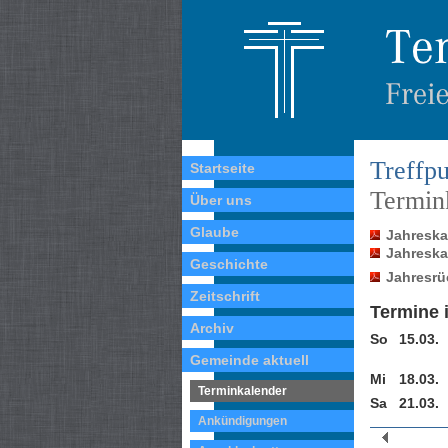
Treffpu
Startseite
Termin
Über uns
Glaube
Jahreskal
Jahreskal
Geschichte
Jahresrü
Zeitschrift
Termine 
Archiv
So
15.03.
Gemeinde aktuell
Mi
18.03.
Terminkalender
Sa
21.03.
Ankündigungen