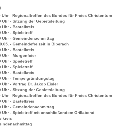
u
0 Uhr - Regionaltreffen des Bundes für Freies Christentum
0 Uhr - Sitzung der Gebietsleitung
0 Uhr - Bastelkreis
 Uhr - Spieletreff
00 Uhr - Gemeindenachmittag
10.05. - Gemeindefreizeit in Biberach
0 Uhr - Bastelkreis
0 Uhr - Morgenfeier
 Uhr - Spieletreff
 Uhr - Spieletreff
0 Uhr - Bastelkreis
30 Uhr - Tempelgründungstag
0 Uhr - Vortrag Dr. Jakob Eisler
0 Uhr - Sitzung der Gebietsleitung
0 Uhr - Regionaltreffen des Bundes für Freies Christentum
0 Uhr - Bastelkreis
00 Uhr - Gemeindenachmittag
0 Uhr - Spieletreff mit anschließendem Grillabend
elkreis
eindenachmittag