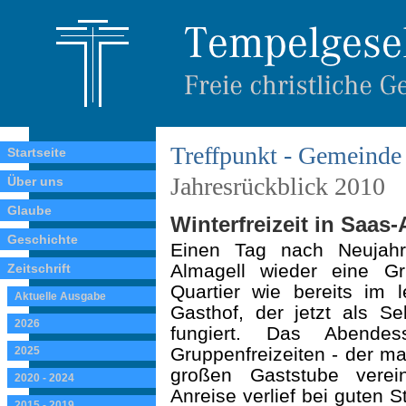
Treffpunkt - Gemeinde 
Startseite
Jahresrückblick 2010
Über uns
Glaube
Winterfreizeit in Saas-
Geschichte
Einen Tag nach Neujahr
Almagell wieder eine G
Zeitschrift
Quartier wie bereits im 
Aktuelle Ausgabe
Gasthof, der jetzt als Se
2026
fungiert. Das Abend
Gruppenfreizeiten - der ma
2025
großen Gaststube vereint
2020 - 2024
Anreise verlief bei guten 
2015 - 2019