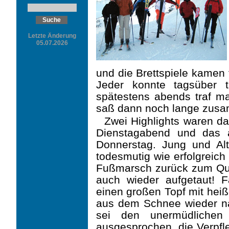
Letzte Änderung
05.07.2026
und die Brettspiele kamen 
Jeder konnte tagsüber 
spätestens abends traf m
saß dann noch lange zus
Zwei Highlights waren d
Dienstagabend und das 
Donnerstag. Jung und Alt
todesmutig wie erfolgreic
Fußmarsch zurück zum Qua
auch wieder aufgetaut! 
einen großen Topf mit he
aus dem Schnee wieder na
sei den unermüdlichen
ausgesprochen, die Verpfle