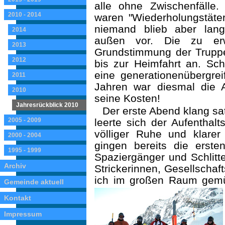
alle ohne Zwischenfälle
2010 - 2014
waren "Wiederholungstäter
niemand blieb aber lan
2014
außen vor. Die zu erw
2013
Grundstimmung der Truppe
2012
bis zur Heimfahrt an. Sc
eine generationenübergrei
2011
Jahren war diesmal die 
2010
seine Kosten!
Jahresrückblick 2010
Der erste Abend klang sa
2005 - 2009
leerte sich der Aufenthal
völliger Ruhe und klare
2000 - 2004
gingen bereits die erste
1995 - 1999
Spaziergänger und Schlitt
Archiv
Strickerinnen, Gesellschaf
ich im großen Raum gemüt
Gemeinde aktuell
Kontakt
Impressum