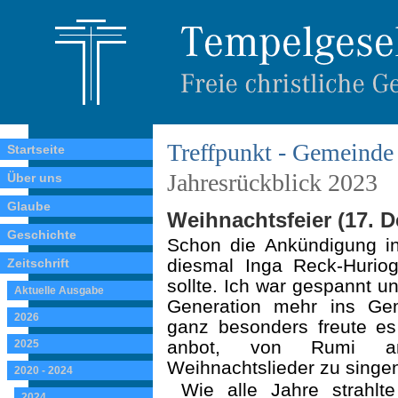
Treffpunkt - Gemeinde 
Startseite
Jahresrückblick 2023
Über uns
Glaube
Weihnachtsfeier (17. 
Geschichte
Schon die Ankündigung in
diesmal Inga Reck-Huriog
Zeitschrift
sollte. Ich war gespannt u
Aktuelle Ausgabe
Gene­ration mehr ins Ge
2026
ganz besonders freute es
anbot, von Rumi am 
2025
Weihnachtslieder zu singe
2020 - 2024
Wie alle Jahre strahlt
2024