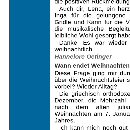
die positiven Rückmeldun
Auch dir, Lena, ein her
Inga für die gelungene 
Gridle und Karin für die V
die musikali­sche Beglei
leibliche Wohl gesorgt hab
Danke! Es war wieder 
weihnachtlich.
Hannelore Oetinger
Wann endet Weihnachte
Diese Frage ging mir dur
über die Weihnachtsfeier s
vorbei? Wieder Alltag?
Die griechisch orthodox
Dezember, die Mehrzahl de
nach dem alten julian
Weihnachten am 7. Januar
Jahres.
Ich kann mich noch gut 