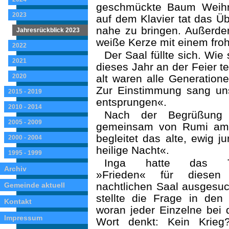
geschmückte Baum Weihna
2023
auf dem Klavier tat das Ü
nahe zu bringen. Außerdem
Jahresrückblick 2023
weiße Kerze mit einem fro
2022
Der Saal füllte sich. Wie
2021
dieses Jahr an der Feier t
2020
alt waren alle Generatione
Zur Einstimmung sang un
2015 - 2019
entsprungen«.
2010 - 2014
Nach der Begrüßung
2005 - 2009
gemeinsam von Rumi am K
begleitet das alte, ewig j
2000 - 2004
heilige Nacht«.
1995 - 1999
Inga hatte das 
Archiv
»Frieden« für diesen
nachtlichen Saal ausgesuc
Gemeinde aktuell
stellte die Frage in den
Kontakt
woran jeder Einzelne bei
Impressum
Wort denkt: Kein Krieg