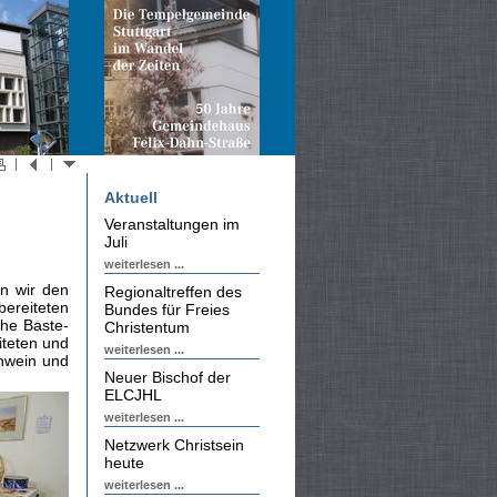
Aktuell
Veranstaltungen im
Juli
weiterlesen ...
en wir den
Regionaltreffen des
bereiteten
Bundes für Freies
che Baste­
Christentum
iteten und
weiterlesen ...
ühwein und
Neuer Bischof der
ELCJHL
weiterlesen ...
Netzwerk Christsein
heute
weiterlesen ...