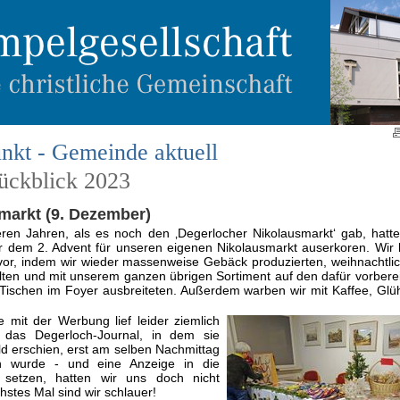
nkt - Gemeinde aktuell
rückblick 2023
markt (9. Dezember)
eren Jahren, als es noch den ‚Degerlocher Nikolausmarkt‘ gab, hatt
 dem 2. Advent für unseren eigenen Nikolausmarkt auserkoren. Wir 
vor, indem wir wieder massenweise Gebäck produzierten, weihnachtli
ellten und mit unserem ganzen übrigen Sortiment auf den dafür vorbere
 Tischen im Foyer ausbreiteten. Außerdem warben wir mit Kaffee, Gl
 mit der Werbung lief leider ziemlich
l das Degerloch-Journal, in dem sie
ld erschien, erst am selben Nachmittag
gen wurde - und eine Anzeige in die
 setzen, hatten wir uns doch nicht
hstes Mal sind wir schlauer!