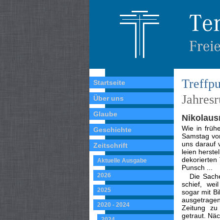
Treffpu
Startseite
Jahres
Über uns
Glaube
Nikolaus
Wie in früh
Geschichte
Samstag vor
uns darauf 
Zeitschrift
leien herst
dekorierten
Aktuelle Ausgabe
Punsch ...
2026
Die Sache
schief, wei
2025
sogar mit Bi
aus­ge­tra­
2020 - 2024
Zeitung zu
getraut. Näc
2024