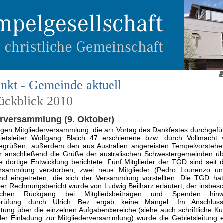
nkt - Gemeinde aktuell
rückblick 2010
erversammlung (9. Oktober)
rigen Mitgliederversammlung, die am Vortag des Dankfestes durchgefü
etsleiter Wolfgang Blaich 47 erschienene bzw. durch Vollmacht v
begrüßen, außerdem den aus Australien angereisten Tempelvorsteher
er anschließend die Grüße der australischen Schwestergemeinden üb
e dortige Entwicklung berichtete. Fünf Mitglieder der TGD sind seit d
versammlung verstorben; zwei neue Mitglieder (Pedro Lourenzo un
d eingetreten, die sich der Versammlung vorstellten. Die TGD ha
 Der Rechnungsbericht wurde von Ludwig Beilharz erläutert, der insbes
ichen Rückgang bei Mitgliedsbeiträgen und Spenden hinw
prüfung durch Ulrich Bez ergab keine Mängel. Im Anschlus
ttung über die einzelnen Aufgabenbereiche (siehe auch schriftliche Ku
der Einladung zur Mitgliederversammlung) wurde die Gebietsleitung 