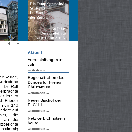
Aktuell
Veranstaltungen im
Juli
weiterlesen ...
hrt wurde,
Regionaltreffen des
ertretene
Bundes für Freies
, Dr. Rolf
Christentum
erbrachte
weiterlesen ...
er letzten
Neuer Bischof der
d Frieder
ELCJHL
t nun 140
ondere auf
weiterlesen ...
ies; die
Netzwerk Christsein
s an die
heute
rzberichte
einstimmig
weiterlesen ...