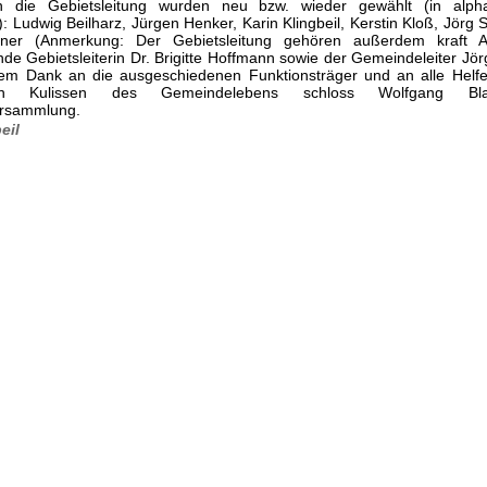
 In die Gebietsleitung wurden neu bzw. wieder gewählt (in alpha
: Ludwig Beilharz, Jürgen Henker, Karin Klingbeil, Kerstin Kloß, Jörg 
er (Anmerkung: Der Gebietsleitung gehören außerdem kraft 
ende Gebietsleiterin Dr. Brigitte Hoffmann sowie der Gemeindeleiter Jörg
nem Dank an die ausgeschiedenen Funktionsträger und an alle Helfe
en Kulissen des Gemeindelebens schloss Wolfgang Bla
ersammlung.
eil