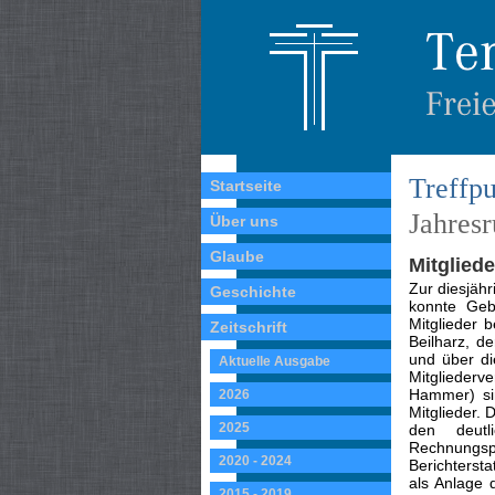
Treffpu
Startseite
Jahres
Über uns
Glaube
Mitglied
Zur diesjäh
Geschichte
konnte Gebi
Mitglieder 
Zeitschrift
Beilharz, d
und über di
Aktuelle Ausgabe
Mitglieder
Hammer) sin
2026
Mitglieder.
2025
den deutl
Rechnungs
2020 - 2024
Berichtersta
als Anlage 
2015 - 2019