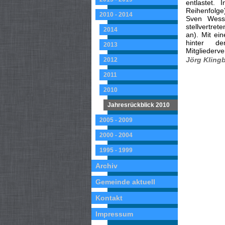
entlastet.
Reihenfolge)
2010 - 2014
Sven Wessn
stellvertret
2014
an). Mit ei
hinter d
2013
Mitgliederv
Jörg Klingb
2012
2011
2010
Jahresrückblick 2010
2005 - 2009
2000 - 2004
1995 - 1999
Archiv
Gemeinde aktuell
Kontakt
Impressum