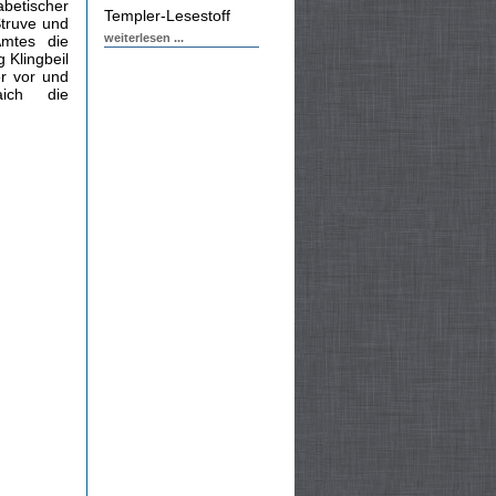
betischer
Templer-Lesestoff
Struve und
weiterlesen ...
Amtes die
 Klingbeil
r vor und
ich die