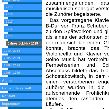
zusammengefunden, da
2019
musikalisch sehr gut verst
die Zuhörer be­geisterte.
2018
Das vorgetragene Klavier
2017
B-Dur von Franz Schubert
2016
zu den Spätwerken und gil
als eines der schön­sten d
2015
der man sich bei einem Gl
Jahresrückblick 2015
konnte, brachte das Tr
2010 - 2014
Violoncello und Klavier 
2005 - 2009
Seine Musik hat Verbreitu
Fernsehserien und Sc
2000 - 2004
Abschluss bildete das Trio
1995 - 1999
Schostakowitsch, in dem 
Archiv
einen verstorbenen eng
Zuhörer wurden in die 
Gemeinde aktuell
aufscheinende Fröhlich
Kontakt
atemlos den rasenden, 
Läufen.
Impressum