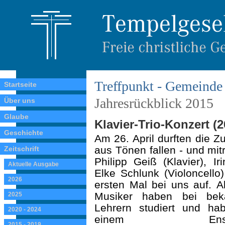
Treffpunkt - Gemeinde 
Startseite
Jahresrückblick 2015
Über uns
Glaube
Klavier-Trio-Konzert (26
Geschichte
Am 26. April durften die Z
aus Tönen fallen - und mit
Zeitschrift
Philipp Geiß (Klavier), I
Aktuelle Ausgabe
Elke Schlunk (Violoncello)
2026
ersten Mal bei uns auf.
A
Musiker haben bei bek
2025
Lehrern studiert und ha
2020 - 2024
einem Ensem
2015 - 2019