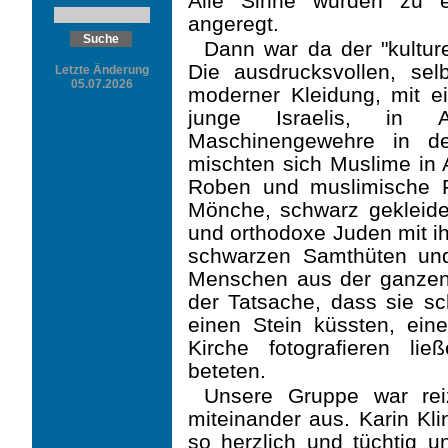
Alle Sinne wurden zu e
angeregt.
Dann war da der "kulture
Die ausdrucksvollen, sel
Letzte Änderung
05.07.2026
moderner Kleidung, mit e
junge Israelis, in A
Maschinengewehre in de
mischten sich Muslime in A
Roben und muslimische Fr
Mönche, schwarz gekleidet
und orthodoxe Juden mit i
schwarzen Samthüten und
Menschen aus der ganzen W
der Tatsache, dass sie sc
einen Stein küssten, eine
Kirche fotografieren li
beteten.
Unsere Gruppe war rei
miteinander aus. Karin Kli
so herzlich und tüchtig u