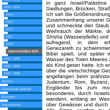
in ganz Israel/Palästin
2010 - 2014
Siedlungen, Brücken, Stra
Ich sah die Größenordnung
2014
Zusammenhang unserer Ges
2013
und schmeckte den Staub
2012
Weihrauch der Märkte, d
Shisha (Wasserpfeife) und
2011
aufregend, in dem er
2010
Genezareth zu schwimmen, 
Jahresrückblick 2010
Bibel spielt, und späte
Wasser des Toten Meeres z
2005 - 2009
als Kind getan hatte. Ich 
2000 - 2004
über die vielschichtige Ge
1995 - 1999
angefangen beim prähisto
Archiv
Judentum, Rom, Byzanz,
Engländer bis zum mod
Gemeinde aktuell
besonderes, durch Israel
Kontakt
wandern, entlang an Wass
über Gewässer und durch 
Impressum