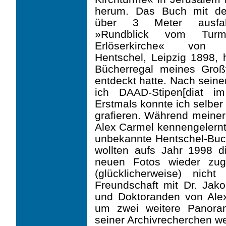
he­rum. Das Buch mit d
über 3 Meter ausfalt
»Rundblick vom Tur
Erlöserkirche« von 
Hentschel, Leipzig 1898, h
Bücherregal meines Groß
entdeckt hatte. Nach sein
ich DAAD-Stipen[di­at i
Erstmals konnte ich selber
grafieren. Während meiner 
Alex Carmel kennengelernt.
unbekannte Hentschel-Buc
wollten aufs Jahr 1998 d
neuen Fotos wieder zug
(glücklicherweise) nich
Freundschaft mit Dr. Jako
und Doktoranden von Ale
um zwei weitere Panora
seiner Archivrecherchen we