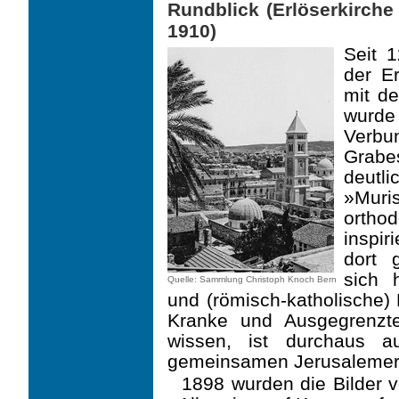
Rundblick (Erlöserkirch
1910)
Seit 1
der Er
mit d
wurde 
Verbu
Grab
deutl
»Mur
orth
inspir
dort 
sich h
Quelle: Sammlung Christoph Knoch Bern
und (römisch-katholische)
Kranke und Ausgegrenzte
wissen, ist durchaus 
gemeinsamen Jerusalemer
1898 wurden die Bilder 