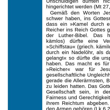
Unschuldigen dürften nich
hingerichtet werden (Mt 27,
Gemäß den Worten Jes
schwer haben, ins Gottesre
dass ein »Kamel durch e
Reicher ins Reich Gottes g
der Luther-Bibel. Das 
kämlos) dürfte eine V
»Schiffstau« (griech. kämil
durch ein Nadelöhr, als d
gelangt« so dürfte die ur
haben. Das macht es für
»Reicher« war für Jes
gesellschaftliche Ungleich
gerade die Allerärmsten, 
zu leiden hatten. Das Got
Gesellschaft sein, in 
Fairness und Gerechtigkei
ihrem Reichtum abgeben. 
den Armen gehören (Lk 6,2