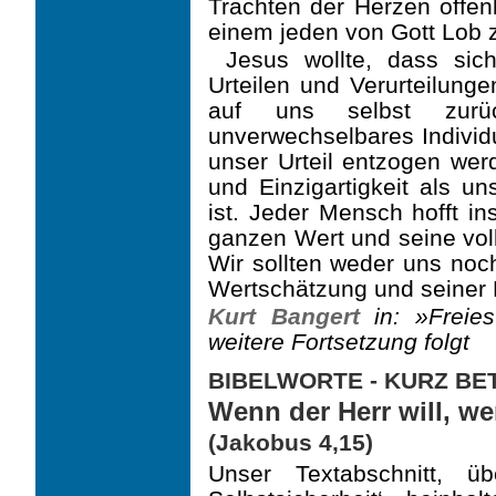
Trachten der Herzen offe
einem jeden von Gott Lob z
Jesus wollte, dass sic
Urteilen und Verurteilunge
auf uns selbst zurü
unverwechselbares Indi­vi
unser Urteil entzogen we
und Einzigartigkeit als u
ist. Jeder Mensch hofft i
ganzen Wert und seine volle
Wir sollten weder uns no
Wertschätzung und sei­ner 
Kurt Bangert
in: »Freies
weitere Fortsetzung folgt
BIBELWORTE - KURZ B
Wenn der Herr will, we
(Jakobus 4,15)
Unser Textabschnitt, ü