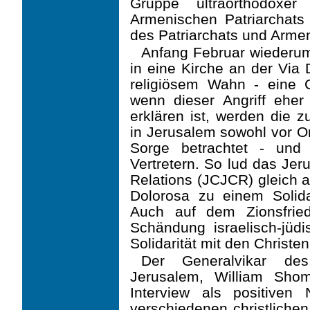
Gruppe ultraorthodox
Armenischen Patriarchats
des Patri­archats und Arme
Anfang Februar wiederum
in eine Kirche an der Via D
religiösem Wahn - eine 
wenn dieser Angriff ehe
erklären ist, werden die 
in Jerusalem sowohl vor Or
Sorge betrachtet - und 
Vertretern. So lud das Jer
Relations (JCJCR) gleich a
Dolorosa zu einem Solida
Auch auf dem Zionsfrie
Schändung israelisch-jüd
Solidarität mit den Christ
Der Generalvikar des
Jerusalem, William Shom
Interview als positiven
verschiedenen christ­liche