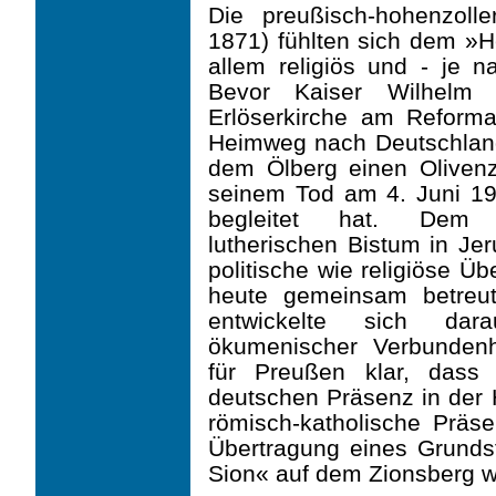
Die preußisch-hohenzoll
1871) fühlten sich dem »H
allem religiös und - je n
Bevor Kaiser Wilhelm 
Erlöserkirche am Reforma
Heimweg nach Deutschland 
dem Ölberg einen Olivenz
seinem Tod am 4. Juni 194
begleitet hat. Dem eng
lutherischen Bistum in Je
politische wie religiöse Ü
heute gemeinsam betreu
entwickelte sich dar
ökumenischer Verbundenhe
für Preußen klar, dass 
deutschen Präsenz in der H
rö­misch-katholische Prä
Übertragung eines Grund
Sion« auf dem Zionsberg wä