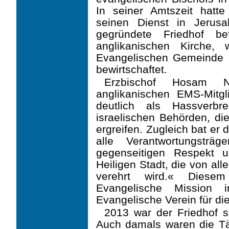
In seiner Amtszeit hatt
seinen Dienst in Jerus
gegründete Friedhof b
anglikanischen Kirche,
Evangelischen Gemeinde 
bewirt­schaftet.
Erzbischof Hosam 
anglikanischen EMS-Mitgli
deutlich als Hassverbr
israelischen Behörden, 
ergreifen. Zugleich bat er 
alle Verantwortungsträge
gegenseitigen Respekt un
Heiligen Stadt, die von al
verehrt wird.« Diese
Evangelische Mission 
Evangelische Verein für di
2013 war der Friedhof 
Auch damals waren die Tät