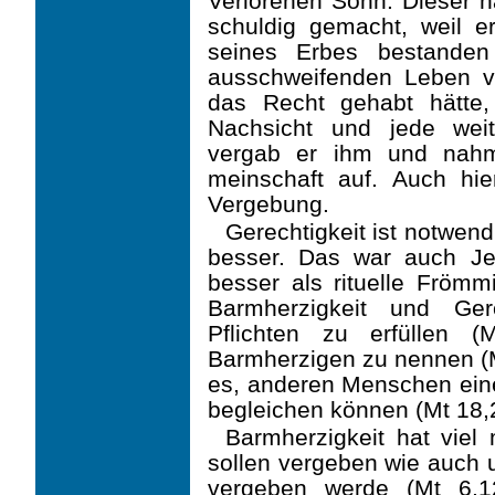
Verlorenen Sohn. Dieser h
schuldig gemacht, weil e
seines Erbes bestande
ausschweifenden Leben ve
das Recht gehabt hätte
Nachsicht und jede wei
vergab er ihm und nahm
meinschaft auf. Auch hi
Vergebung.
Gerechtigkeit ist notwend
besser. Das war auch Jes
besser als rituelle Frömm
Barm­herzigkeit und Ger
Pflichten zu erfüllen (
Barmherzigen zu nennen (M
es, anderen Men­schen eine
begleichen können (Mt 18,
Barmherzigkeit hat viel
sollen vergeben wie auch 
vergeben werde (Mt 6,1