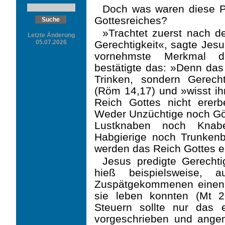
Doch was waren diese Pr
Gottesreiches?
»Trachtet zuerst nach d
Letzte Änderung
05.07.2026
Gerechtigkeit«, sagte Jesu
vornehmste Merkmal die
bestätigte das: »Denn das
Trinken, sondern Gerech
(Röm 14,17) und »wisst ih
Reich Gottes nicht erer
Weder Unzüchtige noch Gö
Lustknaben noch Knab
Habgierige noch Trunken
werden das Reich Gottes er
Jesus predigte Gerechti
hieß beispielsweise, a
Zuspätgekommenen einen 
sie leben konn­ten (Mt 
Steuern sollte nur das 
vorgeschrieben und angem