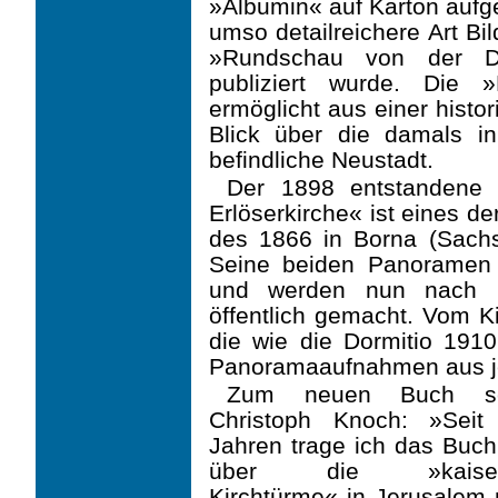
»Albumin« auf Karton aufge
umso detailreichere Art Bil
»Rundschau von der Do
publiziert wurde. Die 
ermöglicht aus ei­ner hist
Blick über die damals 
befindliche Neustadt.
Der 1898 entstandene 
Erlöserkirche« ist eines de
des 1866 in Borna (Sach
Seine beiden Panoramen 
und werden nun nach 1
öffentlich gemacht. Vom Ki
die wie die Dormitio 1910
Panoramaaufnahmen aus je
Zum neuen Buch sch
Christoph Knoch: »Seit 
Jahren trage ich das Buch
über die »kaiserl
Kirchtürme« in Jerusalem 