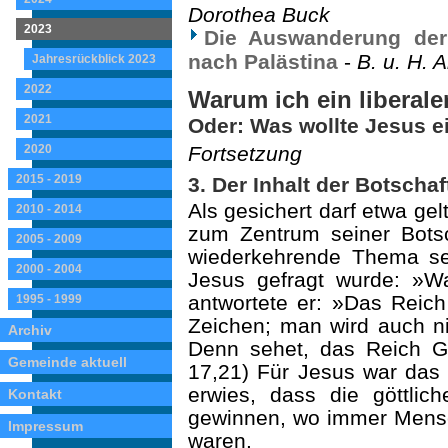
Dorothea Buck
2023
Die Auswanderung der
nach Palästina
-
B. u. H. 
Jahresrückblick 2023
2022
Warum ich ein liberaler
2021
Oder: Was wollte Jesus e
2020
Fortsetzung
2015 - 2019
3. Der Inhalt der Botscha
Als gesichert darf etwa ge
2010 - 2014
zum Zentrum seiner Bots
2005 - 2009
wiederkehrende Thema se
2000 - 2004
Jesus gefragt wurde: »
antwortete er: »Das Reic
1995 - 1999
Zeichen; man wird auch ni
Archiv
Denn sehet, das Reich Go
Gemeinde aktuell
17,21) Für Jesus war das 
erwies, dass die göttlic
Kontakt
gewinnen, wo immer Mens
Impressum
waren.