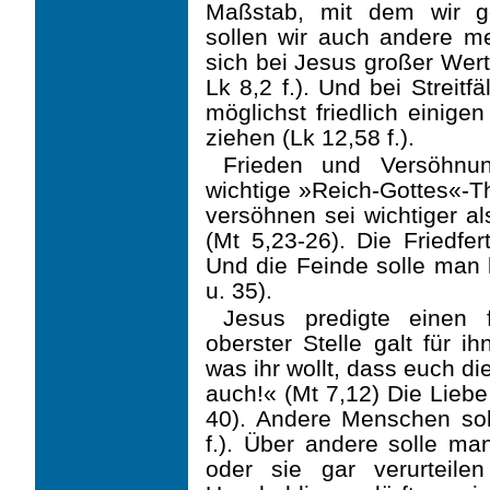
Maßstab, mit dem wir g
sollen wir auch andere me
sich bei Jesus großer Wert
Lk 8,2 f.). Und bei Streitf
möglichst friedlich einige
ziehen (Lk 12,58 f.).
Frieden und Versöhnu
wichtige »Reich-Gottes«-T
versöhnen sei wichtiger al
(Mt 5,23-26). Die Friedfer
Und die Feinde solle man l
u. 35).
Jesus predigte einen 
oberster Stelle galt für i
was ihr wollt, dass euch die
auch!« (Mt 7,12) Die Liebe
40). Andere Menschen sol
f.). Über andere solle man
oder sie gar verurteile