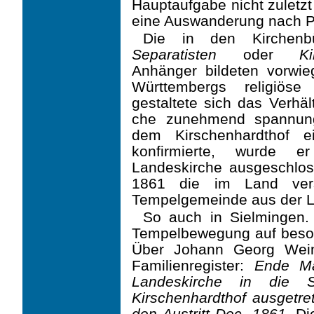
Hauptaufgabe nicht zuletzt 
eine Auswanderung nach Pal
Die in den Kirchen
Separatisten
oder
Ki
Anhänger bildeten vorwie
Württembergs religiö­se
gestaltete sich das Verhäl
che zunehmend spannung
dem Kirschenhardthof e
konfirmierte, wurde e
Landeskirche ausge­schlos
1861 die im Land verst
Tempelgemeinde aus der L
So auch in Sielmingen.
Tempelbewegung auf beson
Über Johann Georg Wein
Familien­register:
Ende Ma
Landeskirche in die S
Kirschenhardthof ausgetret
den Austritt Dec. 1861.
Die