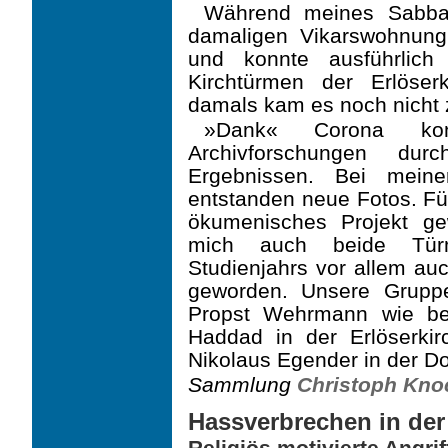
Während meines Sabbati
damaligen Vikarswohnun
und konnte ausführlic
Kirchtürmen der Erlöser
damals kam es noch nicht
»Dank« Corona kon
Archivforschungen durc
Ergebnissen. Bei meine
entstanden neue Fotos. Für
ökumenisches Projekt ge
mich auch beide Tür
Studienjahrs vor allem au
geworden. Unsere Gruppe 
Propst Wehrmann wie be
Haddad in der Erlöserki
Nikolaus Egender in der Do
Sammlung
Christoph Kno
Hassverbrechen in der 
Religiös motivierte Angr