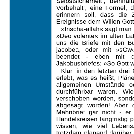
Selbstsicherheit‘, beinha
Vorbehalt‘, eine Formel,
erinnern soll, dass die
Ereignisse dem Willen Gott
»Inscha-allah« sagt man 
»Deo volente« im alten Lat
uns die Briefe mit den Bu
jacobea, oder mit »sGw
beendet - eben mit d
Jakobusbriefes: »So Gott wi
Klar, in den letzten dre
erlebt, was es heißt, Plä
allgemeinen Umstände o
durch­führbar waren. Wi
verschoben worden, sonder
abgesagt worden! Aber 
Mahnbrief gar nicht - er v
Handelsreisen langfristig p
wissen, wie viel Lebens
trotzdem planend darüber