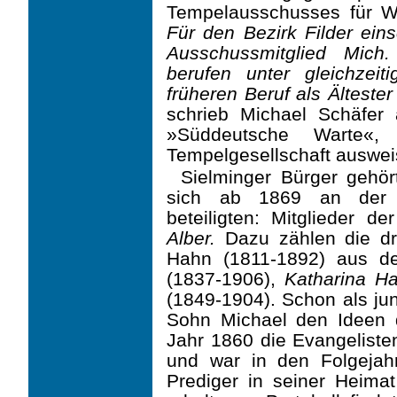
Tempelausschusses für W
Für den Bezirk Filder ein
Ausschussmitglied Mich.
berufen unter gleichzeit
früheren Beruf als Ältester
schrieb Michael Schäfer 
»Süddeutsche Warte«
Tempelgesellschaft auswei
Sielminger Bürger gehör
sich ab 1869 an der A
beteiligten: Mitglieder d
Alber.
Dazu zählen die dr
Hahn (1811-1892) aus d
(1837-1906),
Katharina H
(1849-1904). Schon als ju
Sohn Michael den Ideen 
Jahr 1860 die Evangeliste
und war in den Folgejahr
Prediger in seiner Heimat