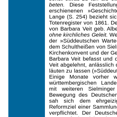
beten.
Diese Feststellu
erschienenen »Geschich
Lange (S. 254) bezieht sic
Totenregister von 1861. De
von Barbara Veit geb. Alb
ohne kirchliches Geleit.
Wei
der »Süddeut­schen Warte
dem Schultheißen von Siel
Kirchenkonvent und der G
Barbara Veit befasst und
Veit abgelehnt, anlässlich
läuten zu lassen (»Süddeut
Einige Monate vorher 
württembergischen Lande
mit weiteren Sielminge
Bewegung des Deutschen
sah sich dem ehrgeizig
Reformziel einer Sammlun
verpflichtet. Der Deuts