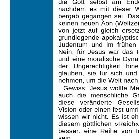
die Gott selbst am Ende
nachdem es mit dieser W
bergab gegangen sei. Das 
keinen neuen Äon (Weltzei
von jetzt auf gleich erse
grundlegende apokalyptisc
Judentum und im frühen C
Nein, für Jesus war das Re
und eine moralische Dynam
der Ungerechtigkeit hin
glauben, sie für sich und 
nehmen, um die Welt nach
Gewiss: Jesus wollte Me
auch die menschliche Ges
diese veränderte Gesell
Vision oder einen fest umr
wissen wir nicht. Es ist e
diesem göttlichen »Reich«
besser: eine Reihe von Id
sein.