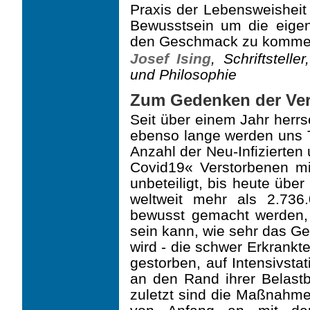
Praxis der Lebens­weishei
Bewusstsein um die eigen
den Geschmack zu komme
Josef Ising
, Schriftstelle
und Philosophie
Zum Gedenken der Ve
Seit über einem Jahr herr
ebenso lange werden uns T
Anzahl der Neu-Infizierten
Covid19« Verstorbenen mit
unbeteiligt, bis heute übe
weltweit mehr als 2.736.
bewusst gemacht werden, w
sein kann, wie sehr das Ge
wird - die schwer Erkrankt
gestor­ben, auf Intensivsta
an den Rand ihrer Belastb
zuletzt sind die Maßnah