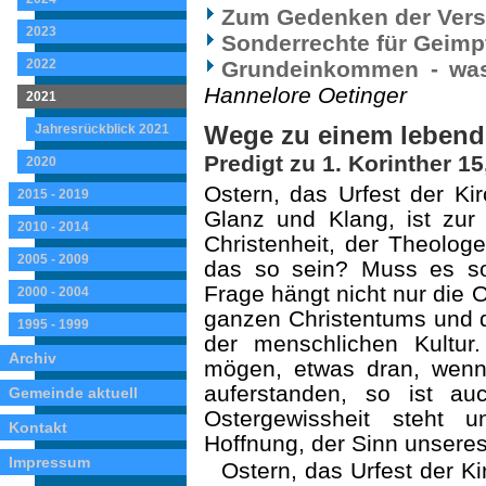
Zum Gedenken der Vers
2023
Sonderrechte für Geimp
2022
Grundeinkommen - was
Hannelore Oetinger
2021
Wege zu einem lebend
Jahresrückblick 2021
Predigt zu 1. Korinther 15
2020
Ostern, das Urfest der Kir
2015 - 2019
Glanz und Klang, ist zur 
2010 - 2014
Christenheit, der Theolo
2005 - 2009
das so sein? Muss es so
Frage hängt nicht nur die O
2000 - 2004
ganzen Christentums und de
1995 - 1999
der mensch­lichen Kultu
Archiv
mögen, etwas dran, wenn P
auferstanden, so ist au
Gemeinde aktuell
Ostergewissheit steht 
Kontakt
Hoffnung, der Sinn unsere
Impressum
Ostern, das Urfest der Ki