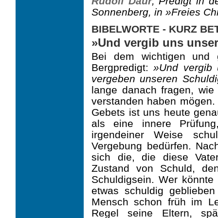
Rudolf Daur
, Predigt in d
Sonnenberg, in »Freies Chr
BIBELWORTE - KURZ B
»Und vergib uns unse
Bei dem wichtigen und 
Bergpredigt:
»Und vergib 
vergeben unseren Schuldi
lange danach fragen, wie
verstanden haben mögen. D
Gebets ist uns heute gena
als eine innere Prüfun
irgendeiner Weise schu
Vergebung bedürfen. Nach
sich die, die diese Vate
Zustand von Schuld, den
Schuldigsein. Wer könnt
etwas schuldig gebliebe
Mensch schon früh im Le
Regel seine Eltern, sp