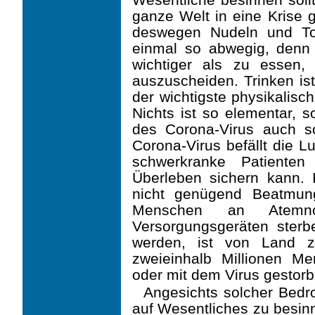
ganze Welt in eine Krise g
deswe­gen Nudeln und Toi
einmal so abwegig, denn
wichtiger als zu essen,
auszuscheiden. Trinken is
der wichtigste physikalisc
Nichts ist so elementar, s
des Corona-Virus auch s
Corona-Virus befällt die L
schwerkranke Patiente
Überleben sichern kann. I
nicht genügend Beatmun
Menschen an Atem
Versorgungsgeräten ster
werden, ist von Land z
zweieinhalb Millionen Me
oder mit dem Virus gestorb
Angesichts solcher Bedro
auf Wesentliches zu besinn