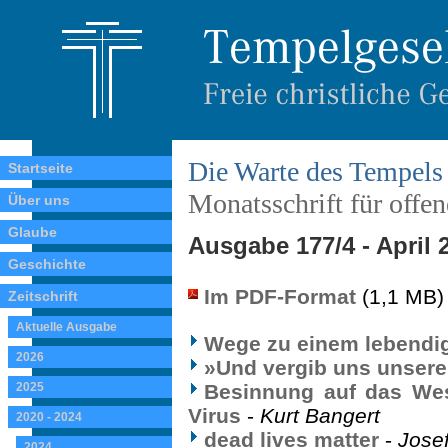
Die Warte des Tempels
Startseite
Monatsschrift für offe
Über uns
Glaube
Ausgabe 177/4 - April 
Geschichte
Im PDF-Format
(1,1 MB)
Zeitschrift
Aktuelle Ausgabe
Wege zu einem lebendi
2026
»Und vergib uns unsere
2025
Besinnung auf das Wes
Virus
-
Kurt Bangert
2020 - 2024
dead lives matter
-
Josef
2024