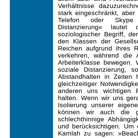
Verhältnisse dazuzurech
stark eingeschränkt, abe
Telefon oder Skype 
Distanzierung« lautet 
soziologischer Begriff, d
den Klassen der Gesells
Reichen aufgrund ihres R
verkehren, während die A
Arbeiterklasse bewegen. 
soziale Distanzie­rung,
Abstandhalten in Zeiten 
gleichzeitiger Notwendigk
anderen uns wichtigen P
halten. Wenn wir uns ger
Isolie­rung unserer eigen
können wir auch die gr
schlechthinnige Abhängi
und berücksichti­gen. Um
Kamlah zu sagen: »Beach