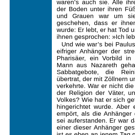
waren’s auch sie. Alle ih
der Bo­den unter ihren F
und Grauen war um sie
geschehen, dass er ihne
wurde: Er lebt, er hat Tod
ihnen gesprochen: »Ich lebe
Und wie war’s bei Paulu
eifriger Anhänger der str
Pharisäer, ein Vorbild i
Mann aus Nazareth gehas
Sabbatgebote, die Reini
übertrat, der mit Zöllnern 
verkehrte. War er nicht di
der Religion der Väter, u
Volkes? Wie hat er sich ge
hingerichtet wurde. Aber
empört, als die Anhänger
sei auferstanden. Er war da
einer dieser Anhänger gest
ist es eben an jenem Tag g