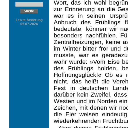
Wort, das ich wohl begrü
zur Erinnerung an die Ges
war es in seinen Ursprü
Letzte Änderung
Anbruch des Frühlings 
05.07.2026
bedeutete, können wir na
besonders nachfüh­len. Fü
Zentralheizungen, keine a
im Winter bitter fror un
musste, war es geradezu
wahr wurde: »Vom Eise be
des Frühlings holden, b
Hoffnungsglück!« Ob es 
nicht, das heißt die Vere
Fest in deutschen Land
darüber kein Zweifel, das
Westen und im Norden ein 
Zeichen, mit denen wir noc
die Eier weisen eindeutig
wiederkehrenden Fruchtbark
Aber dieses Frühlingsfes