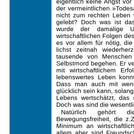
eigentlich keine Angst vor
der vermeintlichen »Todes
nicht zum rechten Leben 
gelebt? Doch was ist da
wurde der damalige U
wirtschaftlichen Folgen des
es vor allem für nötig, d
lichst zeitnah wiederhe
tausende von Menschen a
Selbstmord begehen. Er ve
mit wirtschaftli­chem Er
lebenswertes Leben konnt
Dass man auch mit wen
glücklich sein kann, solan
Lebens wertschätzt, das 
Doch was sind die wesentl
Natürlich gehört 
Bewegungsfreiheit, die z.Z
Minimum an wirtschaftlic
allem aber sind Freund­sc