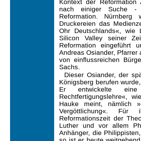
Kontext der Reformation 
nach einiger Suche -
Reformation. Nürnberg 
Druckereien das Medienz
Ohr Deutschlands«, wie 
Silicon Valley seiner Z
Reformation eingeführt u
Andreas Osiander, Pfarrer 
von einflussreichen Bürg
Sachs.
Dieser Osiander, der sp
Königsberg berufen wurde, 
Er entwickelte eine »
Rechtfertigungs­lehre«, w
Hauke meint, nämlich »R
Vergöttlichung«. Für
Reformationszeit der The
Luther und vor allem Ph
Anhänger, die Phi­lippiste
so ist er heute weitgehend