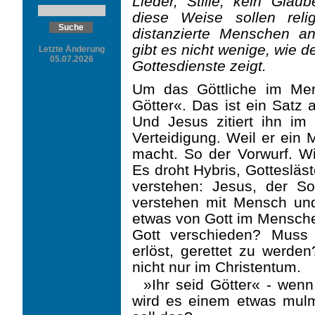
Lieder, Stille, kein Gla
diese Weise sollen religi
distanzierte Menschen 
gibt es nicht wenige, wie 
Letzte Änderung
05.07.2026
Gottesdienste zeigt.
Um das Göttliche im Men
Götter«. Das ist ein Satz 
Und Jesus zitiert ihn im
Verteidi­gung. Weil er ein
macht. So der Vorwurf. Wir
Es droht Hybris, Gottesläs
verstehen: Jesus, der S
verstehen mit Mensch und
etwas von Gott im Mensche
Gott verschieden? Muss 
erlöst, gerettet zu werden
nicht nur im Christentum.
»Ihr seid Götter« - wen
wird es einem etwas mulmi