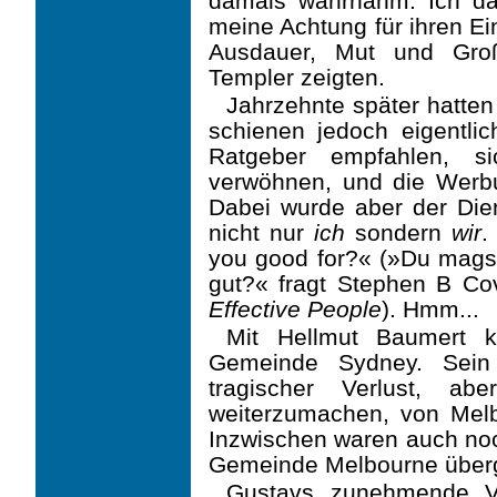
damals wahrnahm. Ich dac
meine Achtung für ihren Ei
Ausdauer, Mut und Groß
Templer zeigten.
Jahrzehnte später hatten
schienen jedoch eigentlich
Ratgeber empfahlen, s
verwöhnen, und die Werbu
Dabei wurde aber der Die
nicht nur
ich
sondern
wir
.
you good for?« (»Du magst
gut?« fragt Stephen B Co
Effective People
). Hmm...
Mit Hellmut Baumert 
Gemeinde Sydney. Sein 
tragischer Verlust, a
weiterzumachen, von Mel­b
Inzwischen waren auch noc
Gemeinde Melbourne über
Gustavs zunehmende Verw