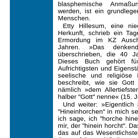
blasphemische Anmaßung
werden, ist ein grundleg
Menschen.
Etty Hillesum, eine nie
Herkunft, schrieb ein Ta
Ermordung im KZ Auschw
Jahren. »Das denken
überschrieben, die 40 Ja
Dieses Buch gehört für
Aufrichtigsten und Eigenst
seelische und religiöse
beschreibt, wie sie Got
nämlich »dem Allertiefste
halber "Gott" nenne« (15. J
Und weiter: »Eigentlich
"Hineinhorchen" in mich se
ich sage, ich "horche hine
mir, der "hinein horcht". D
das auf das Wesentlichste