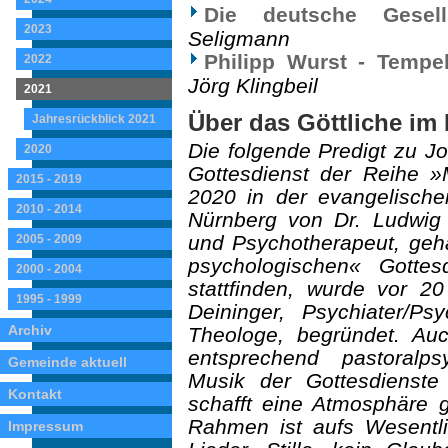
Die deutsche Gesells
2023
Seligmann
Philipp Wurst - Tempel
2022
Jörg Klingbeil
2021
Über das Göttliche i
Jahresrückblick 2021
Die folgende Predigt zu J
2020
Gottesdienst der Reihe 
2015 - 2019
2020 in der evangelischen
2010 - 2014
Nürnberg von Dr. Ludwig 
und Psychotherapeut, gehal
2005 - 2009
psychologischen« Gotte
2000 - 2004
stattfinden, wurde vor 
1995 - 1999
Deininger, Psychiater/Ps
Archiv
Theologe, begründet. Au
entsprechend pastoralps
Gemeinde aktuell
Musik der Gottesdienste 
Kontakt
schafft eine Atmosphäre ge
Rahmen ist aufs Wesentlic
Impressum