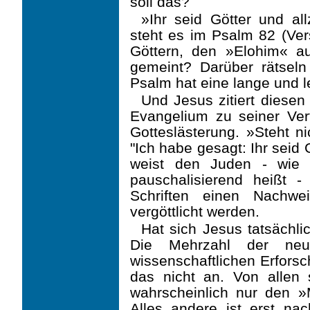
soll das?
»Ihr seid Götter und a
steht es im Psalm 82 (Ver
Göttern, den »Elohim« a
gemeint? Darüber rätseln
Psalm hat eine lange und l
Und Jesus zitiert diese
Evangelium zu seiner Ver
Gotteslästerung. »Steht n
"Ich habe gesagt: Ihr seid 
weist den Juden - wie 
pauschalisierend heißt 
Schriften einen Nachwe
vergöttlicht werden.
Hat sich Jesus tatsächl
Die Mehrzahl der neute
wissenschaftlichen Erfors
das nicht an. Von allen 
wahrscheinlich nur den »
Alles andere ist erst na