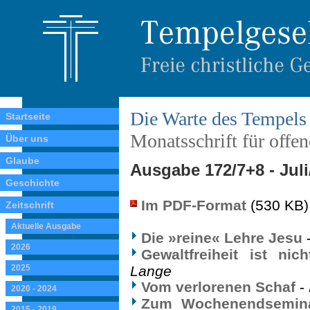
Die Warte des Tempels
Startseite
Monatsschrift für offe
Über uns
Glaube
Ausgabe 172/7+8 - Jul
Geschichte
Im PDF-Format
(530 KB)
Zeitschrift
Aktuelle Ausgabe
Die »reine« Lehre Jesu
2026
Gewaltfreiheit ist nic
2025
Lange
Vom verlorenen Schaf
-
2020 - 2024
Zum Wochenendsemina
2015 - 2019