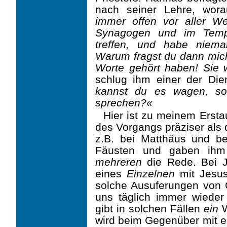
nach seiner Lehre, wora
immer offen vor aller W
Synagogen und im Tempe
treffen, und habe niem
Warum fragst du dann mich
Worte gehört haben! Sie 
schlug ihm einer der Die
kannst du es wagen, so
sprechen?«
Hier ist zu meinem Erst
des Vorgangs präziser als 
z.B. bei Matthäus und b
Fäusten und gaben ihm 
mehreren
die Rede. Bei J
eines
Einzelnen
mit Jesus
solche Ausufe­rungen von 
uns täglich immer wieder
gibt in solchen Fällen
ein
W
wird beim Gegenüber mit 