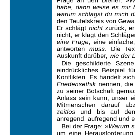
Frage an den Diener:
»W
habe, dann weise es mir b
warum schlägst du mich 
den Teu­fels­kreis von Gew
Er schlägt
nicht
zurück, e
nicht, er klagt den Schläge
eine Frage
, eine einfache
antworten
muss
. Die Tex
Auskunft darüber,
wie der D
Die geschilderte Szen
eindrückliches Beispiel 
Konflikten. Es handelt si
Friedens­ethik
nennen, die 
zu seiner Botschaft gema
Anlass sein kann, unser e
Mitmenschen darauf abz
zeitlos
und bis auf den
anregend, aufregend und e
Bei der Frage:
»Warum sc
um eine Herausforderung 