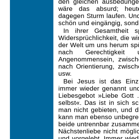
den gleichen ausbedun­g
wäre das ­absurd; heut
dagegen Sturm laufen. Und 
schön und ein­gängig, sonde
In ihrer Gesamtheit s
Widersprüchlichkeit, die wir
der Welt um uns herum sp
nach Gerechtigkeit 
Angenommensein, zwisch
nach Orientierung, zwisch
usw.
Bei Jesus ist das Einzi
immer wieder genannt und
Liebesgebot »Liebe Gott
selbst«. Das ist in sich 
man nicht gebieten, und d
kann man ebenso unbegrenz
beide untrennbar zusamme
Nächstenliebe nicht möglic
und vorgelebt. Immer wiede