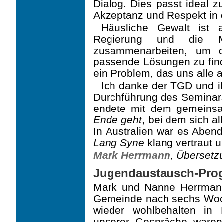
Dialog. Dies passt ideal 
Akzep­tanz und Respekt in
Häusliche Gewalt ist
Regierung und die M
zusammenarbeiten, um 
passende Lösungen zu find
ein Problem, das uns alle 
Ich danke der TGD und ih
Durchführung des Semi­nar
endete mit dem gemein
Ende geht
, bei dem sich a
In Australien war es Aben
Lang Syne
klang vertraut u
Mark Herrmann
, Übersetz
Jugendaustausch-Pro
Mark und Nanne Herrmann
Gemeinde nach sechs Woc
wieder wohlbehalten in 
unserer Gespräche waren 