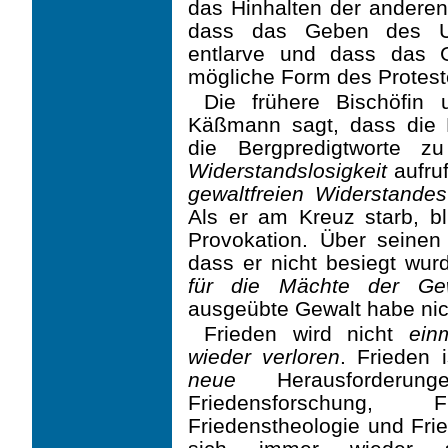
das Hinhalten der anderen
dass das Geben des Un
entlarve und dass das 
mögliche Form des Protest
Die frühere Bischöfin 
Käßmann sagt, dass die E
die Bergpredigtworte 
Widerstandslosigkeit
aufru
gewaltfreien Widerstandes
Als er am Kreuz starb, bl
Provokation. Über seinen 
dass er nicht besiegt wu
für die Mächte der Gew
ausgeübte Gewalt habe nich
Frieden wird nicht
ein
wieder verloren
. Frieden 
neue
Herausforderung
Friedensforschung, Fri
Friedenstheologie und Fri