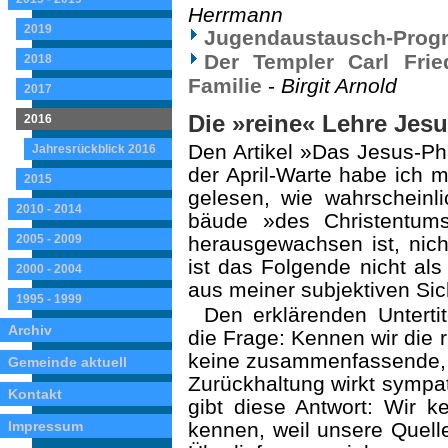
Herrmann
2019
Jugendaustausch-Prog
Der Templer Carl Fri
2018
Familie
-
Birgit Arnold
2017
Die »reine« Lehre Jesu
2016
Den Artikel »Das Jesus-P
Jahresrückblick 2016
der April-Warte habe ich 
2015
gelesen, wie wahrscheinl
2010 - 2014
bäude »des Christentum
2005 - 2009
herausgewachsen ist, nic
ist das Folgende nicht als
2000 - 2004
aus meiner subjektiven Sic
1995 - 1999
Den erklärenden Untertit
Archiv
die Frage: Kennen wir die 
keine zusammenfassende, 
Gemeinde aktuell
Zurückhaltung wirkt sympat
Kontakt
gibt diese Antwort: Wir k
Impressum
kennen, weil unsere Quell