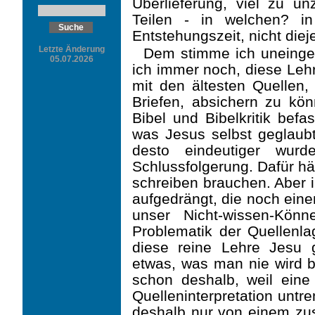
Überlieferung, viel zu un
Teilen - in welchen? in
Entstehungszeit, nicht diej
Letzte Änderung
Dem stimme ich uneinges
05.07.2026
ich immer noch, diese Lehr
mit den ältesten Quellen
Briefen, absichern zu kön
Bibel und Bibelkritik befa
was Jesus selbst geglaubt
desto eindeu­tiger wur
Schlussfolgerung. Dafür h
schreiben brauchen. Aber i
aufgedrängt, die noch eine
unser Nicht-wissen-Könn
Problematik der Quellenl
diese reine Lehre Jesu g
etwas, was man nie wird 
schon deshalb, weil eine
Quelleninterpre­tation untr
deshalb nur von einem zus