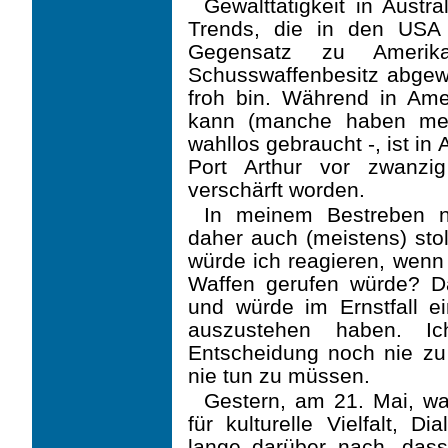
Gewalttätigkeit in Austra
Trends, die in den USA
Gegensatz zu Amerik
Schusswaffenbesitz abgewa
froh bin. Während in Ame
kann (manche haben meh
wahllos gebraucht -, ist i
Port Arthur vor zwanzi
verschärft worden.
In meinem Bestreben na
daher auch (meistens) sto
würde ich reagieren, wenn 
Waffen gerufen würde? D
und würde im Ernstfall e
auszustehen haben. I
Entscheidung noch nie zu 
nie tun zu müssen.
Gestern, am 21. Mai, wa
für kulturelle Vielfalt, D
lange darüber nach, dass 