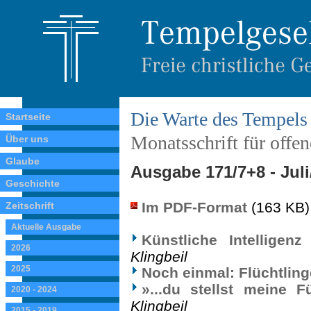
Die Warte des Tempels
Startseite
Monatsschrift für offe
Über uns
Glaube
Ausgabe 171/7+8 - Jul
Geschichte
Im PDF-Format
(163 KB)
Zeitschrift
Aktuelle Ausgabe
Künstliche Intellige
2026
Klingbeil
2025
Noch einmal: Flüchtling
»...du stellst meine 
2020 - 2024
Klingbeil
2015 - 2019