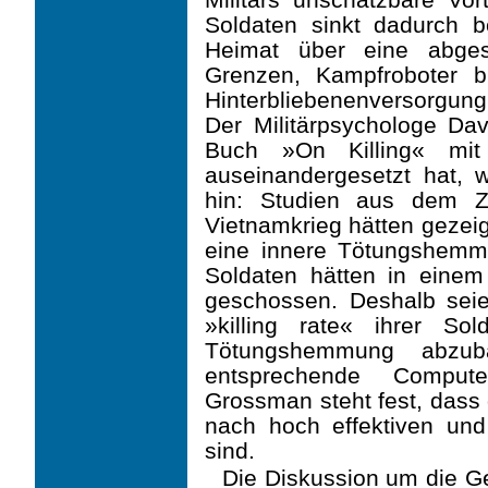
Soldaten sinkt dadurch be
Heimat über eine abges
Grenzen, Kampfroboter b
Hinterblie­benenversorgung
Der Militärpsychologe Da
Buch »On Killing« mit
auseinandergesetzt hat, 
hin: Studien aus dem Z
Vietnamkrieg hätten gezei
eine innere Tötungshem
Soldaten hätten in eine
geschossen. Deshalb sei
»killing rate« ihrer S
Tötungshemmung abzuba
entsprechende Compute
Grossman steht fest, dass 
nach hoch effektiven un
sind.
Die Diskussion um die Ge