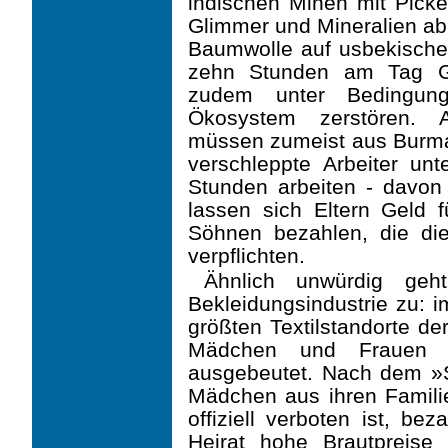
indischen Minen mit Pickel
Glimmer und Mineralien ab 
Baumwolle auf usbekischen
zehn Stunden am Tag Ga
zudem unter Bedingun
Ökosystem zerstören. A
müssen zumeist aus Burm
verschleppte Arbeiter u
Stunden arbeiten - davon 
lassen sich Eltern Geld f
Söhnen bezahlen, die di
verpflichten.
Ähnlich unwürdig geh
Bekleidungsindustrie zu: i
größten Textilstandorte de
Mädchen und Frauen w
ausgebeutet. Nach dem »
Mädchen aus ihren Familie
offiziell verboten ist, bez
Heirat hohe Brautpreise