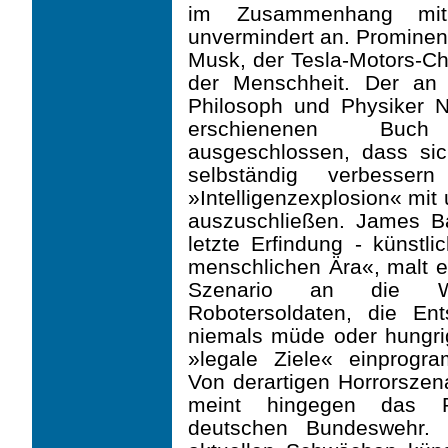
im Zusammenhang mit 
unvermindert an. Prominen
Musk, der Tesla-Motors-C
der Menschheit. Der an 
Philosoph und Physiker 
erschienenen Buch 
ausgeschlossen, dass sich
selbständig verbesser
»Intelligenzexplosion« mit 
auszuschließen. James B
letzte Erfindung - künstl
menschlichen Ära«, malt e
Szenario an die Wan
Robotersoldaten, die Ent
niemals müde oder hungrig
»legale Ziele« einprogr
Von derartigen Horror­szen
meint hingegen das Re
deutschen Bundeswehr.