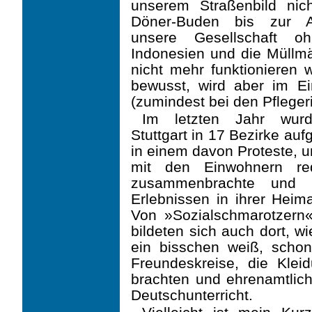
unserem Straßenbild ni
Döner-Buden bis zur Au
unsere Gesellschaft oh
Indonesien und die Müllmä
nicht mehr funktio­nieren 
bewusst, wird aber im Ei
(zumindest bei den Pfleger
Im letzten Jahr wurde
Stuttgart in 17 Bezirke au
in einem davon Proteste, 
mit den Ein­wohnern re
zusammenbrachte und d
Erlebnissen in ihrer Heima
Von »Sozialschmarotzern
bildeten sich auch dort, w
ein bisschen weiß, schon
Freundeskreise, die Klei
brachten und ehrenamtlich
Deutschunter­richt.