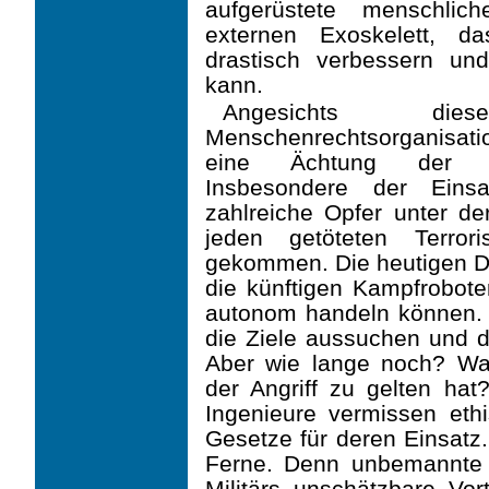
aufgerüstete menschlic
externen Exoskelett, da
drastisch verbessern un
kann.
Angesichts die
Menschenrechtsorganisa
eine Ächtung der aut
Insbesondere der Eins
zahlreiche Opfer unter der
jeden getöteten Terror
gekommen. Die heutigen Dr
die künftigen Kampfrobote
autonom handeln können.
die Ziele aussuchen und d
Aber wie lange noch? W
der Angriff zu gelten hat
Ingenieure vermissen ethi
Gesetze für deren Einsatz.
Ferne. Denn unbemannte 
Militärs unschätzbare Vor