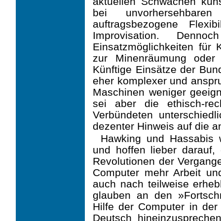
aktuellen Schwächen künst
bei unvorhersehbaren
auftragsbezogene Flexib
Improvisation. Denno
Einsatzmöglichkeiten für 
zur Minenräumung oder 
Künftige Einsätze der Bun
eher komplexer und anspru
Maschinen weniger geeign
sei aber die ethisch-rec
Verbündeten unterschiedl
dezenter Hinweis auf die an
Hawking und Hassabis w
und hoffen lieber darauf, 
Revolutionen der Vergangen
Computer mehr Arbeit un
auch nach teilweise erheb
glauben an den »Fortsch
Hilfe der Computer in der
Deutsch hineinzuspreche