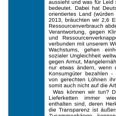
aussieht und was für Leid 
bedeutet. Dabei hat Deut
orientiertes Land (würden
2013, bräuchten wir 2,6 
Ressourcenverbrauch abde
Verantwortung, gegen Kl
und Ressourcenver­knap
verbunden mit unserem Wi
Wachstums, gehen einhe
sozialer Ungleichheit welt
gegen Armut, Mangelernäh
nur etwas ändern, wenn d
Konsumgüter bezahlen - d
von gerechten Löhnen ih
somit auch nicht auf die Ar
Was können wir tun? Die
Lieferketten immer wie
enthalten sind, deren Herk
die Transparenz ist äußer
Zusammenhänge kennen,