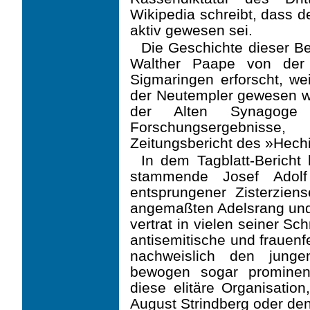
Wikipedia schreibt, dass 
aktiv gewesen sei.
Die Geschichte dieser B
Walther Paape von der 
Sigmaringen erforscht, wei
der Neutempler gewesen wa
der Alten Synagoge
Forschungsergebnisse
Zeitungsbericht des »Hechi
In dem Tagblatt-Bericht
stammende Josef Adol
entsprungener Zisterzie
angemaßten Adelsrang und 
vertrat in vielen seiner Sc
anti­semitische und frauen
nach­weislich den junge
bewogen sogar prominent
diese elitäre Organisatio
August Strindberg oder den