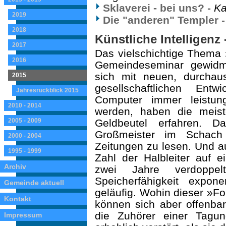
Sklaverei - bei uns?
-
Ka
2019
Die "anderen" Templer
2018
Künstliche Intelligenz
2017
Das vielschichtige Thema »
2016
Gemeindeseminar gewidme
sich mit neuen, durchau
2015
gesell­schaftlichen En
Jahresrückblick 2015
Computer immer leistungs
2010 - 2014
werden, haben die meis
2005 - 2009
Geldbeutel erfahren. D
Großmeister im Schach
2000 - 2004
Zeitungen zu lesen. Und a
1995 - 1999
Zahl der Halbleiter auf 
Archiv
zwei Jahre verdoppelt
Speicherfähigkeit exponen
Gemeinde aktuell
geläufig. Wohin dieser »Fo
Kontakt
können sich aber offenbar
die Zuhörer einer Tagu
Impressum