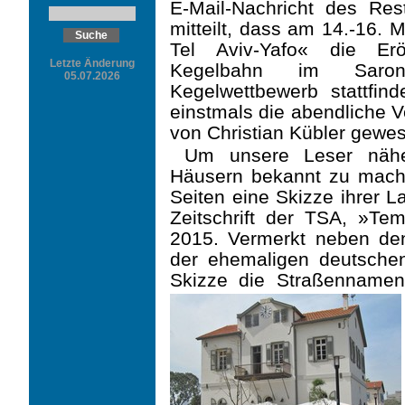
E-Mail-Nachricht des Res
mitteilt, dass am 14.-16. 
Tel Aviv-Yafo« die Eröf
Letzte Änderung
Kegelbahn im Saron
05.07.2026
Kegelwettbewerb stattfi
einstmals die abendliche 
von Christian Kübler gewes
Um unsere Leser nähe
Häusern bekannt zu machen
Seiten eine Skizze ihrer L
Zeitschrift der TSA, »Tem
2015. Vermerkt neben d
der ehemaligen deutsche
Skizze die Straßennamen