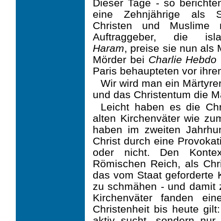
Dieser Tage - so berichte
eine Zehnjährige als Sel
Christen und Muslime 
Auftraggeber, die isl
Haram
, preise sie nun als
Mörder bei
Charlie Hebdo
Paris behaupteten vor ihrem
Wir wird man ein Märtyrer
und das Christentum die Mä
Leicht haben es die Chr
alten Kirchenväter wie zum
haben im zweiten Jahrhund
Christ durch eine Provokat
oder nicht. Den Kontex
Römischen Reich, als Chri
das vom Staat geforderte K
zu schmähen - und damit z
Kirchenväter fanden ei
Christenheit bis heute gil
aktiv sucht, sondern nur,