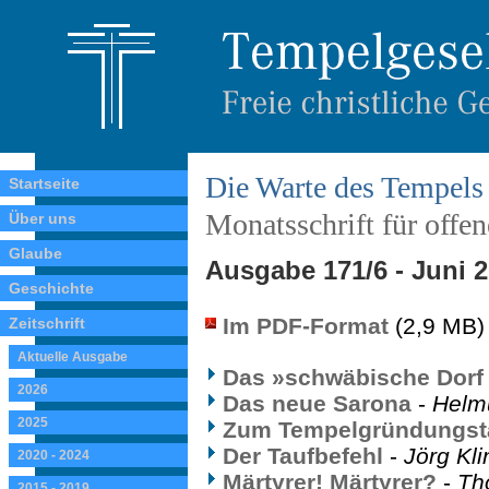
Die Warte des Tempels
Startseite
Monatsschrift für offe
Über uns
Glaube
Ausgabe 171/6 - Juni 
Geschichte
Im PDF-Format
(2,9 MB)
Zeitschrift
Aktuelle Ausgabe
Das »schwäbische Dorf
2026
Das neue Sarona
-
Helm
2025
Zum Tempelgründungst
Der Taufbefehl
-
Jörg Kli
2020 - 2024
Märtyrer! Märtyrer?
-
Th
2015 - 2019