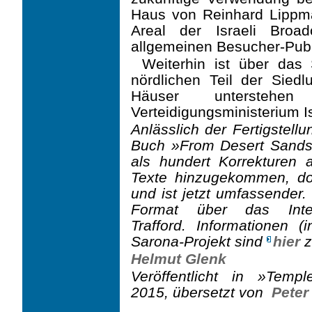
Haus von Reinhard Lippma
Areal der Israeli Broa
allgemeinen Besucher-Publ
Weiterhin ist über das
nördlichen Teil der Siedl
Häuser unterste
Verteidigungsministerium I
Anlässlich der Fertigstel
Buch »From Desert Sands
als hundert Korrekturen a
Texte hinzugekommen, do
und ist jetzt umfassender.
Format über das Int
Trafford. Informationen 
Sarona-Projekt sind
hier
z
Helmut Glenk
Veröffentlicht in »Temp
2015, übersetzt von
Peter