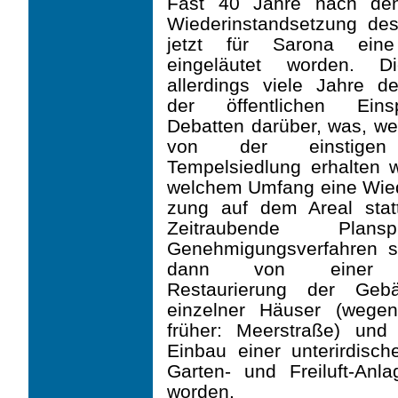
Fast 40 Jahre nach den
Wiederinstandsetzung de
jetzt für Sarona ein
eingeläutet worden. D
allerdings viele Jahre de
der öffentlichen Ein
Debatten darüber, was, we
von der einstigen
Tempelsiedlung erhal­ten 
welchem Umfang eine Wied
zung auf dem Areal stattf
Zeitraubende Plan
Genehmigungsverfahren 
dann von einer so
Restaurierung der Geb
einzelner Häuser (wegen
früher: Meerstraße) un
Einbau einer unterirdis
Garten- und Freiluft-Anl
worden.