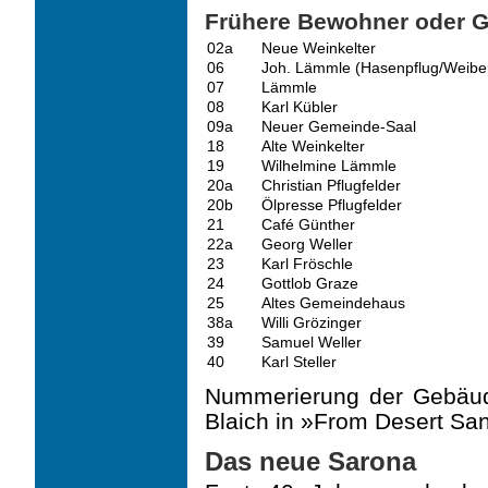
Frühere Bewohner oder G
02a
Neue Weinkelter
06
Joh. Lämmle (Hasenpflug/Weiber
07
Lämmle
08
Karl Kübler
09a
Neuer Gemeinde-Saal
18
Alte Weinkelter
19
Wilhelmine Lämmle
20a
Christian Pflugfelder
20b
Ölpresse Pflugfelder
21
Café Günther
22a
Georg Weller
23
Karl Fröschle
24
Gottlob Graze
25
Altes Gemeindehaus
38a
Willi Grözinger
39
Samuel Weller
40
Karl Steller
Nummerierung der Gebäud
Blaich in »From Desert Sa
Das neue Sarona