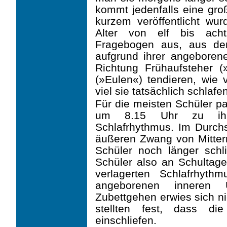
kommt jedenfalls eine groß
kurzem veröffentlicht wur
Alter von elf bis acht
Fragebogen aus, aus de
aufgrund ihrer angeboren
Richtung Frühaufsteher (
(»Eulen«) tendieren, wie 
viel sie tatsächlich schlafe
Für die meisten Schüler pa
um 8.15 Uhr zu ihre
Schlafrhythmus. Im Durchs
äußeren Zwang von Mittern
Schüler noch länger schli
Schüler also an Schultag
verlagerten Schlaf­rhyt
angeborenen inneren U
Zubettgehen erwies sich ni
stellten fest, dass di
einschliefen.