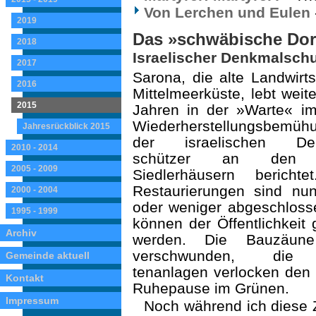
Von Lerchen und Eulen
2019
Das »schwäbische Dor
2018
Israelischer Denkmalschu
2017
Sarona, die alte Landwirt
2016
Mittelmeerküste, lebt wei
2015
Jahren in der »Warte« im
Wieder­herstellungsbemüh
Jahresrückblick 2015
der israelischen Den
2010 - 2014
schützer an den 
2005 - 2009
Siedlerhäusern berichte
Restaurierungen sind nu
2000 - 2004
oder weniger abge­schlos
1995 - 1999
können der Öffentlichkeit 
Archiv
werden. Die Bauzäune
verschwunden, die
Gemeinde aktuell
tenanlagen verlocken de
Kontakt
Ruhepause im Grünen.
Impressum
Noch während ich diese Z