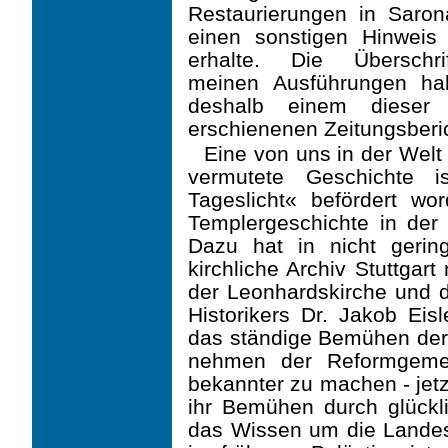
Restaurierungen in Saron
einen sonstigen Hinweis 
erhal­te. Die Überschr
meinen Ausführungen ha
deshalb einem dieser 
erschienenen Zeitungsber
Eine von uns in der Welt
vermutete Geschichte 
Tageslicht« befördert wo
Templer­ge­schichte in der 
Dazu hat in nicht geri
kirchliche ­Archiv Stuttgar
der Leonhards­kirche und
Historikers Dr. Jakob Eis
das ständige Bemühen der 
nehmen der Reformgemei
bekannter zu machen - jetz
ihr Bemühen durch glückl
das Wissen um die Landes