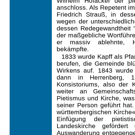
Wilhelm Hofacker der pi
anschloss. Als Repetent im
Friedrich Strauß, in des
wegen der unterschiedlic
dessen Redege­wandtheit 'u
der maßgebliche Wortführer
er massiv ablehnte, He
bekämpfte.
1833 wurde Kapff als Pfa
berufen, die Gemeinde bl
Wirkens auf. 1843 wurde
dann in Herrenberg, 1
Konsistoriums, also der 
weiter an Gemeinschaft
Pietismus und Kirche, was
seiner Person geführt hat.
württembergischen Kirche« 
Einfügung der pietist
Landeskirche gefördert
Auswanderung entgegengew