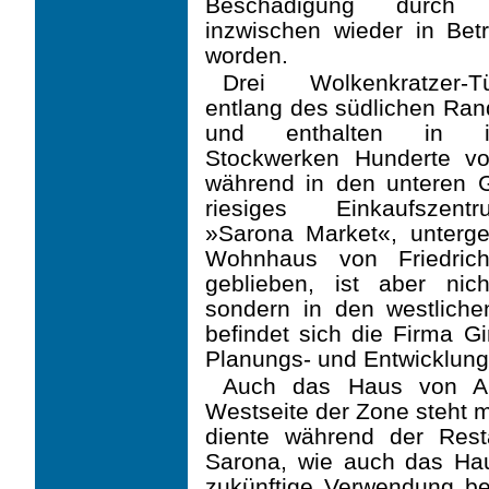
Beschädigung durch
inzwischen wieder in Be
worden.
Drei Wolkenkratzer-
entlang des südlichen Ra
und enthalten in i
Stockwerken Hunderte v
während in den unteren 
riesiges Einkaufszen
»Sarona Market«, unter­ge
Wohnhaus von Friedrich
geblieben, ist aber nic
sondern in den westliche
befindet sich die Firma G
Planungs- und Entwicklung
Auch das Haus von Alb
Westseite der Zone steht m
diente wäh­rend der Rest
Sarona, wie auch das Hau
zukünftige Verwendung be