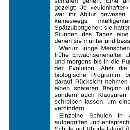
schlafen gehen. Eine an
gezeigt: Je »eulenhafter«
war ihr Abitur gewesen.
keineswegs intellige
Spätzubettgeher; sie hatten
Stunden des Tages eine 
denen sie munter und bess
Warum junge Menschen 
frühe Erwachsenenalter 
und morgens bis in die Pup
der Evolution. Aber di
biologische Programm b
darauf Rücksicht nehmen 
einen späteren Beginn d
sondern auch Klausuren
schrei­ben lassen, um ein
verhindern.
Einzelne Schulen in 
aufgegriffen und entsprech
Schule auf Rhode Island (