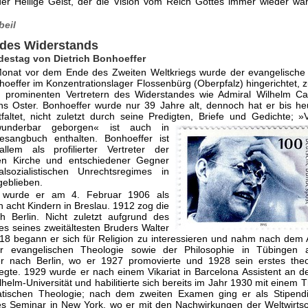
r Heilige Geist, der die Vision vom Reich Gottes immer wieder wa
beil
 des Widerstands
destag von Dietrich Bonhoeffer
onat vor dem Ende des Zweiten Weltkriegs wurde der evangelische
nhoeffer im Konzentrationslager Flossenbürg (Oberpfalz) hingerichtet
 prominenten Vertretern des Widerstandes wie Admiral Wilhelm Ca
s Oster. Bonhoeffer wurde nur 39 Jahre alt, dennoch hat er bis he
faltet, nicht zuletzt durch seine Predigten, Briefe und Gedichte;
»
underbar geborgen« ist auch in
sangbuch enthalten. Bonhoeffer ist
llem als profilierter Vertreter der
n Kirche und entschiedener Gegner
l­sozialistischen Unrechtsregimes in
e­blieben.
 wurde er am 4. Februar 1906 als
 acht Kindern in Breslau. 1912 zog die
h Berlin. Nicht zuletzt aufgrund des
es seines zweitältesten Bruders Walter
18 begann er sich für Religion zu interessieren und nahm nach dem 
r evangelischen Theologie sowie der Philosophie in Tübingen 
r nach Berlin, wo er 1927 promovierte und 1928 sein erstes theo
gte. 1929 wurde er nach einem Vikariat in Barcelona Assistent an de
lhelm-Universität und habilitierte sich bereits im Jahr 1930 mit einem
tischen Theologie; nach dem zweiten Examen ging er als Stipendi
es Seminar in New York, wo er mit den Nachwirkungen der Weltwirtsc