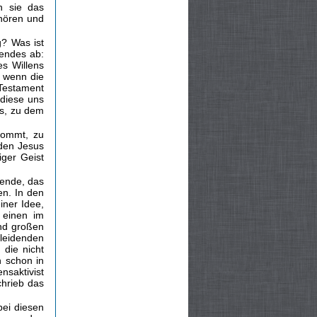
n sie das
hören und
g? Was ist
gendes ab:
es Willens
, wenn die
Testament
t diese uns
is, zu dem
kommt, zu
den Jesus
iger Geist
ßende, das
en. In den
iner Idee,
 einen im
und großen
 leidenden
 die nicht
h schon in
nsaktivist
chrieb das
bei diesen