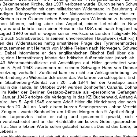
 Bekennenden Kirche, das 1937 verboten wurde. Durch seinen Schw
i kam Bonhoeffer mit dem militärischen Widerstand in Berührung. A
ndigen Kriegsvorbereitungen der Nationalsozialisten versuchte er
n Kirchen in der Ökumenischen Bewegung zum Widerstand zu bewegen.
ehen können, schlug aber das Angebot, einen Lehrstuhl in Ne
 aus und kehrte nach einer Reise in die USA und nach England na
August 1940 erhielt er wegen seiner »volkszersetzenden Tätigkeit« R
1 auch Schreibverbot. In seinem unvollendeten Hauptwerk (»Ethik«) 
sen des Widerstandes heftig umstrittene Frage des Tyrannenmordes
er zusammen mit Helmuth von Moltke Reisen nach Norwegen, Schwed
. Dabei informierte er den anglikanischen Bischof Bell über die 
s; eine Unterstützung lehnte der britische Außenminister jedoch a
3 Wehrmachtsoffiziere mit Anschlägen auf Hitler gescheitert war
 am 5. April 1943 zusammen mit seinem Schwager Hans von Dohna
rsetzung verhaftet. Zunächst kam es nicht zur Anklageerhebung, we
Verbindung zu Widerstandskreisen das Verfahren verschleppten. Ers
en Stauffenberg-Attentat vom 20. Juli 1944 fiel der Gestapo ausr
ial in die Hände. Im Oktober 1944 wurden Bonhoeffer, Canaris, Dohna
im Keller der Berliner Gestapo-Zentrale als »persönliche Gefangen
Im Januar 1945 erfolgte die Verlegung in das KZ Buchenwald, Anfang Ap
ürg. Am 5. April 1945 ordnete Adolf Hitler die Hinrichtung der noc
r« des 20. Juli an. Nach einem kurzen Scheinprozess - ohne Verteid
 Zeugen - wurde Bonhoeffer am frühen Morgen des 9. April erhängt.
es Lagerarztes habe er ruhig und gesammelt gewirkt, sich 
en verabschiedet und an der Richtstätte ein kurzes Gebet gesprochen
rat. Seine letzten Worte sollen gelautet haben: »Das ist das Ende, fü
Lebens.«
z der Nachkriegszeit tat sich mit der rechtlichen Bewertung des Schei