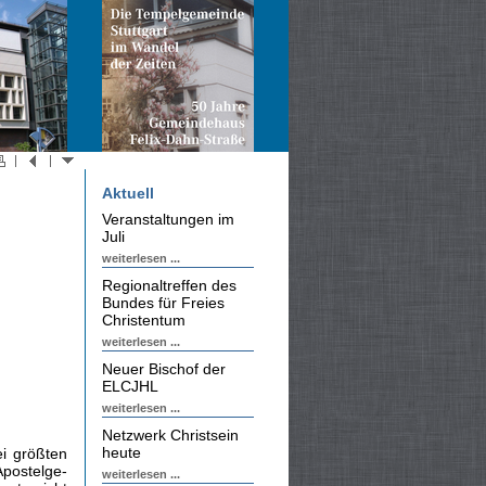
Aktuell
Veranstaltungen im
Juli
weiterlesen ...
Regionaltreffen des
Bundes für Freies
Christentum
weiterlesen ...
Neuer Bischof der
ELCJHL
weiterlesen ...
Netzwerk Christsein
heute
ei größten
Apostelge­
weiterlesen ...