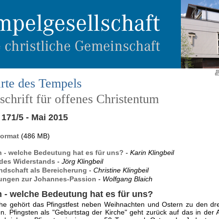
rte des Tempels
chrift für offenes Christentum
171/5 - Mai 2015
Format
(486 MB)
n - welche Bedeutung hat es für uns?
-
Karin Klingbeil
 des Widerstands
-
Jörg Klingbeil
ndschaft als Bereicherung
-
Christine Klingbeil
ungen zur Johannes-Passion
-
Wolfgang Blaich
n - welche Bedeutung hat es für uns?
che gehört das Pfingstfest neben Weihnachten und Ostern zu den dr
en. Pfingsten als "Geburtstag der Kirche" geht zurück auf das in der 