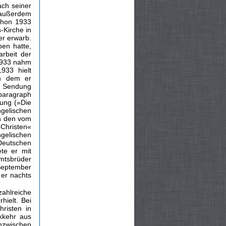
ach seiner
e außerdem
chon 1933
-Kirche in
er erwarb.
ben hatte,
rbeit der
 1933 nahm
933 hielt
in dem er
e Sendung
rparagraph
gung (»Die
ngelischen
ch den vom
 Christen«
gelischen
Deutschen
te er mit
mtsbrüder
 September
 er nachts
zahlreiche
ielt. Bei
risten in
kkehr aus
nzwischen