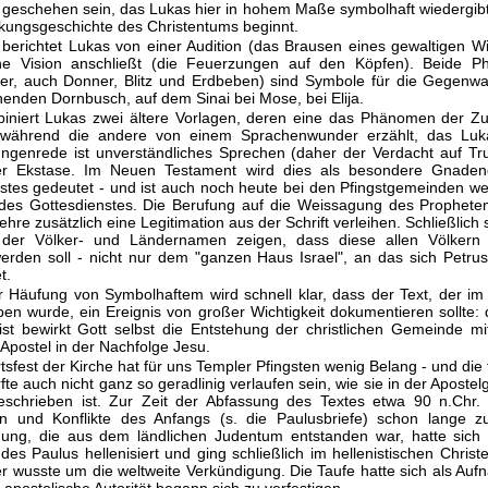
geschehen sein, das Lukas hier in hohem Maße symbolhaft wiedergibt
kungsgeschichte des Christentums beginnt.
berichtet Lukas von einer Audition (das Brausen eines gewaltigen W
ine Vision anschließt (die Feuerzungen auf den Köpfen). Beide 
er, auch Donner, Blitz und Erdbeben) sind Symbole für die Gegenwa
nenden Dornbusch, auf dem Sinai bei Mose, bei Elija.
iniert Lukas zwei ältere Vorlagen, deren eine das Phänomen der ­Z
, während die andere von einem Sprachenwunder erzählt, das Luka
ungenrede ist unverständliches Sprechen (daher der Verdacht auf Tr
öser Ekstase. Im Neuen Testament wird dies als besondere Gnade
istes gedeutet - und ist auch noch heute bei den Pfingstgemeinden we
 des Gottesdienstes. Die Berufung auf die Weissagung des Propheten
hre zusätzlich eine Legitimation aus der Schrift verleihen. Schließlich 
 der Völker- und Ländernamen zeigen, dass diese allen Völkern
erden soll - nicht nur dem "ganzen Haus Israel", an das sich Petrus
t.
r Häufung von Symbolhaftem wird schnell klar, dass der Text, der im
ben wurde, ein Ereignis von großer Wichtigkeit dokumentieren sollte:
ist bewirkt Gott selbst die Entstehung der christlichen Gemeinde mi
Apostel in der Nachfolge Jesu.
tsfest der Kirche hat für uns Templer Pfingsten wenig Belang - und die 
fte auch nicht ganz so geradlinig verlaufen sein, wie sie in der Apostel
 beschrieben ist. Zur Zeit der Abfassung des Textes etwa 90 n.Chr.
en und Konflikte des Anfangs (s. die Paulusbriefe) schon lange zu
ung, die aus dem ländlichen Judentum entstanden war, hatte sich 
des Paulus hellenisiert und ging schließlich im hellenistischen Christ
er wusste um die weltweite Verkündigung. Die Taufe hatte sich als Auf