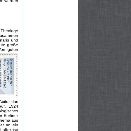
hr werden
 Theologe
, zusammen
naris und
ute große
Von guten
Abitur das
auf. 1924
logisches
r Berliner
 Thema aus
at an ein
haftskrise