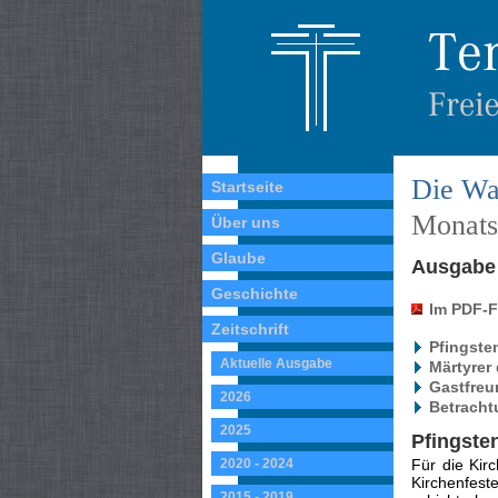
Die Wa
Startseite
Monatss
Über uns
Glaube
Ausgabe 
Geschichte
Im PDF-
Zeitschrift
Pfingste
Aktuelle Ausgabe
Märtyrer
Gastfreu
2026
Betracht
2025
Pfingste
2020 - 2024
Für die Kir
Kir­chenfest
2015 - 2019