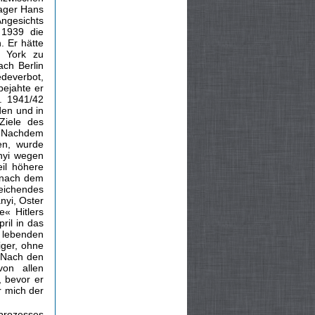
ager Hans
ngesichts
 1939 die
 Er hätte
w York zu
ch Berlin
edeverbot,
bejahte er
. 1941/42
en und in
Ziele des
b. Nachdem
en, wurde
nyi wegen
il höhere
t nach dem
eichendes
nyi, Oster
e« Hitlers
ril in das
h lebenden
iger, ohne
 Nach den
von allen
, bevor er
r mich der
nprozesses