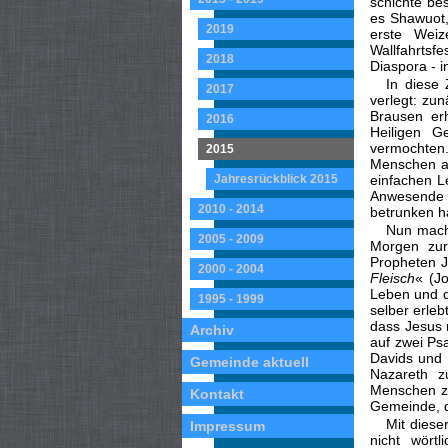
schichte be
es Shawuot,
2019
erste Wei
Wallfahrtsf
2018
Diaspora - i
In diese 
2017
verlegt: zun
Brausen er
2016
Heiligen G
vermochten.
2015
Menschen au
Jahresrückblick 2015
einfachen L
Anwesende si
2010 - 2014
betrunken h
Nun macht
2005 - 2009
Morgen zur
Propheten J
2000 - 2004
Fleisch
« (J
Leben und d
1995 - 1999
selber erle
dass Jesus 
Archiv
auf zwei Ps
Davids und 
Gemeinde aktuell
Nazareth z
Menschen zu
Kontakt
Gemeinde, d
Mit diese
Impressum
nicht wört