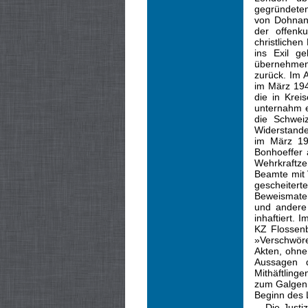
gegründeten
von Dohnany
der offenku
christliche
ins Exil g
übernehmen,
zurück. Im 
im März 194
die in Krei
unternahm 
die Schweiz
Widerstande
im März 194
Bonhoeffer
Wehrkraftze
Beamte mit 
gescheitert
Beweismater
und andere 
inhaftiert. 
KZ Flossenb
»Verschwöre
Akten, ohne
Aussagen d
Mithäftling
zum Galgen t
Beginn des 
Die Justi