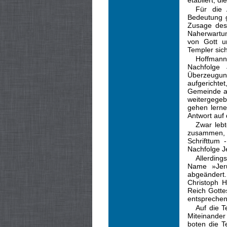
etabliert, d
Für die 
Bedeutung 
Zusage des 
Naherwartun
von Gott un
Templer sic
Hoffmann 
Nachfolge
Überzeugung
aufgerichte
Gemeinde al
weitergege
gehen lern
Antwort auf 
Zwar lebt
zusammen, 
Schrifttum 
Nachfolge J
Allerding
Name »Jeru
abgeändert
Christoph 
Reich Gottes
entsprechen
Auf die 
Miteinander
boten die T