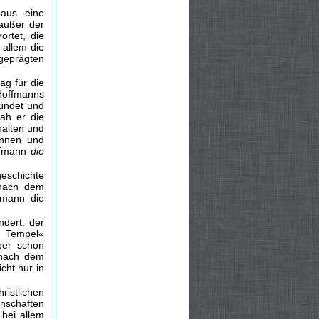
haus eine
außer der
ortet, die
 allem die
geprägten
ag für die
offmanns
ründet und
sah er die
alten und
ennen und
ffmann
die
geschichte
 nach dem
ffmann die
ndert: der
r Tempel«
ber schon
 nach dem
cht nur in
istlichen
enschaften
 bei allem