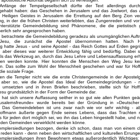
ie apostolische Autorität begann sich zu verfestigen.
Anfänge der Tempelgesellschaft dürfte der Text allerdings durc
gehabt haben: das Geschehen in Jerusalem und das Joelwort, das 
Heiligen Geistes in Jerusalem die Errettung auf den Berg Zion ver
g, in der die frühen Christen weiterlebten, das Zungenreden und vor
terstützte Gemeindebildung sind Phänomene, die die pietistisch 
herlich sehr ange­sprochen haben.
betrachtete die Gemeindebildung geradezu als unumgänglichen Auftr
 Jesu, die zunächst die Apostel übernommen hatten. Nach H
 hatte Jesus - und seine Apostel - das Reich Gottes auf Erden geg
t, aber dieses war weiterer Entwicklung fähig und bedürftig. Dabei 
s das Werkzeug an, durch das Jesu Lehre und Lebensauffassung erh
ben werden konnte. Hier konnten die Menschen den Weg Jesu k
en. Das sollte zum Wohl der Menschheit geschehen und war für Ho
die soziale Frage.
en die Templer nicht wie die erste Christengemeinde in der Apostel
aber so, wie die Apostel das Ideal der Gemeindegründungen -
- umsetzten und in ihren Briefen beschrieben, stellte sich für Ho
esu grundsätzlich in der Form der Gemeinde dar.
s hat sich unsere Auffassung seither in so gut wie allen Punkten geä
salemsfreunde« wurde bereits bei der Gründung in »Deutsche
. Das Gemeindeleben ist uns zwar nach wie vor sehr wichtig - a
Hoffmann äußerte gegen Ende seines Lebens, dass das Trachten
 für jeden dort möglich sei, wo ihn das Leben hingestellt habe, und ni
den Gemeinden verwirklicht werden könne.
Templersiedlungen bezogen, denke ich schon, dass man von einem chr
 reden kann - denn neben den wirtschaftlichen und kulturellen Errung
emplersiedlungen ihren Bewohnern etwas außerordentlich Wichtiges: