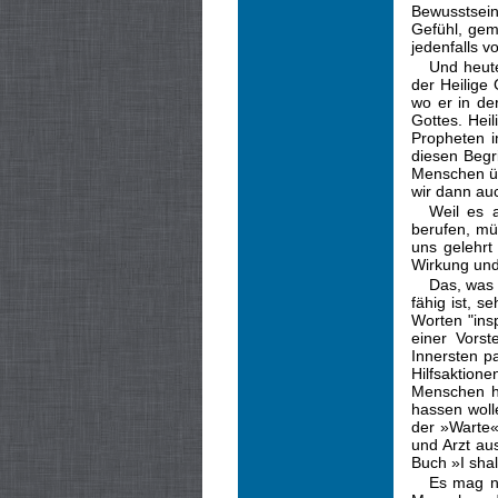
Bewusstsei
Gefühl, gem
jedenfalls v
Und heute
der Heilige
wo er in de
Gottes. Hei
Propheten 
diesen Begri
Menschen ü
wir dann au
Weil es 
berufen, mü
uns gelehrt
Wirkung und
Das, was 
fähig ist, 
Worten "insp
einer Vorst
Innersten p
Hilfsaktion
Menschen he
hassen woll
der »Warte« 
und Arzt aus
Buch »I shal
Es mag ni