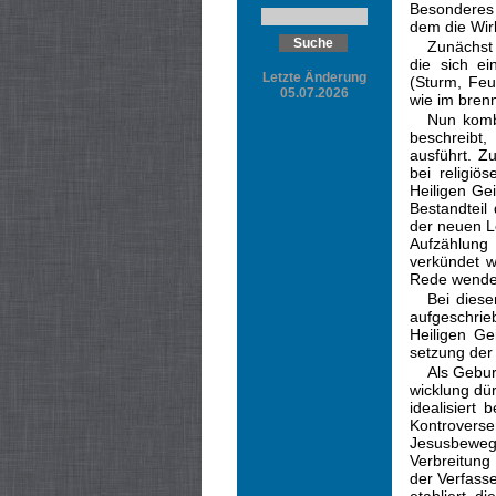
Besonderes 
dem die Wir
Zunächst 
die sich e
Letzte Änderung
(Sturm, Feu
05.07.2026
wie im bren
Nun komb
beschreibt
ausführt. Z
bei religi
Heiligen Ge
Bestandteil
der neuen Le
Aufzählung
verkündet w
Rede wende
Bei diese
aufgeschrie
Heiligen Ge
setzung der 
Als Gebur
wicklung dür
idealisiert
Kontro­vers
Jesusbewe­g
Verbreitung 
der Verfass