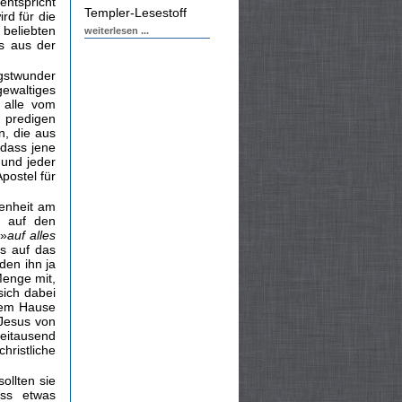
entspricht
Templer-Lesestoff
d für die
eliebten
weiterlesen ...
rs aus der
ngstwunder
gewaltiges
 alle vom
 predigen
, die aus
dass jene
 und jeder
postel für
kenheit am
h auf den
 »
auf alles
us auf das
en ihn ja
Menge mit,
sich dabei
dem Hause
Jesus von
eitausend
hristliche
ollten sie
uss etwas