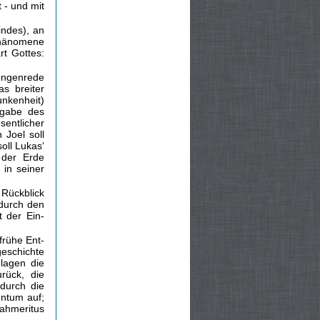
 - und mit
indes), an
Phänomene
rt Gottes:
ungenrede
s breiter
unkenheit)
ngabe des
sentlicher
 Joel soll
soll Lukas‘
 der Erde
 in seiner
 Rückblick
 durch den
t der Ein­
frühe Ent­
geschichte
 lagen die
rück, die
durch die
entum auf;
nahmeritus