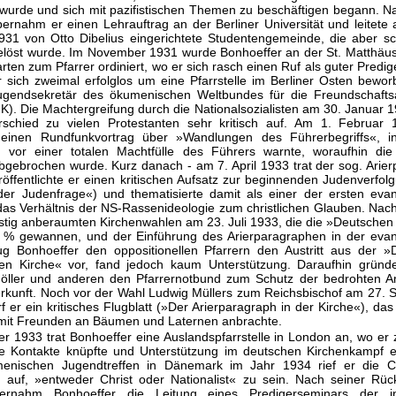
t wurde und sich mit pazifistischen Themen zu beschäftigen begann. N
ernahm er einen Lehrauftrag an der Berliner Universität und leitet
931 von Otto Dibelius eingerichtete Studentengemeinde, die aber s
elöst wurde. Im November 1931 wurde Bonhoeffer an der St. Matthäus
arten zum Pfarrer ordiniert, wo er sich rasch einen Ruf als guter Predig
sich zweimal erfolglos um eine Pfarrstelle im Berliner Osten bewor
gendsekretär des ökume­nischen Weltbundes für die Freundschaftsa
K). Die Machtergreifung durch die Nationalsozialisten am 30. Januar
schied zu vielen Protestanten sehr kritisch auf. Am 1. Februar 1
 einen Rundfunkvortrag über »Wandlungen des Führerbegriffs«, 
n vor einer totalen Machtfülle des Führers warnte, woraufhin di
abgebrochen wurde. Kurz danach - am 7. April 1933 trat der sog. Arie
eröffentlichte er einen kritischen Aufsatz zur beginnenden Judenverfol
der Judenfrage«) und thematisierte damit als einer der ersten eva
as Verhältnis der NS-Rassenideologie zum christlichen Glauben. Na
ristig anberaumten Kirchenwahlen am 23. Juli 1933, die die »Deutschen
 % gewannen, und der Einführung des Arierparagraphen in der evan
ug Bonhoeffer den oppositionellen Pfarrern den Austritt aus der »
en Kirche« vor, fand jedoch kaum Unterstützung. Daraufhin gründe
öller und anderen den Pfarrernotbund zum Schutz der bedrohten A
erkunft. Noch vor der Wahl Ludwig Müllers zum Reichsbischof am 27.
 er ein kritisches Flugblatt (»Der Arierparagraph in der Kirche«), das
it Freunden an Bäumen und Laternen anbrachte.
r 1933 trat Bonhoeffer eine Auslandspfarrstelle in London an, wo er 
 Kontakte knüpfte und Unterstützung im deutschen Kirchenkampf erh
enischen Jugendtreffen in Dänemark im Jahr 1934 rief er die Ch
 auf, »entweder Christ oder Nationalist« zu sein. Nach seiner Rüc
rnahm Bonhoeffer die Leitung eines Predigerseminars der i