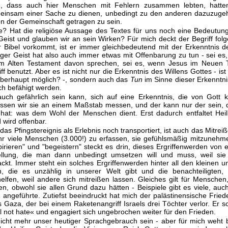
n, dass auch hier Menschen mit Fehlern zusammen lebten, hatte
einsam einer Sache zu dienen, unbedingt zu den anderen dazuzuge
on der Gemeinschaft getragen zu sein.
? Hat die religiöse Aussage des Textes für uns noch eine Bedeutun
 Geist und glauben wir an sein Wirken? Für mich deckt der Begriff fol
r Bibel vorkommt, ist er immer gleichbedeutend mit der Erkenntnis d
liger Geist hat also auch immer etwas mit Offenbarung zu tun - sei es
im Alten Testament davon sprechen, sei es, wenn Jesus im Neuen 
ff benutzt. Aber es ist nicht nur die Erkenntnis des Willens Gottes - is
berhaupt möglich? -, sondern auch das
Tun
im Sinne dieser Erkenntn
ch befähigt werden.
auch gefährlich sein kann, sich auf eine Erkenntnis, die von Gott 
ssen wir sie an einem Maßstab messen, und der kann nur der sein, 
 hat: was dem Wohl der Menschen dient. Erst dadurch entfaltet Heil
 wird offenbar.
das Pfingstereignis als Erlebnis noch transportiert, ist auch das Mitrei
sehr viele Menschen (3.000!) zu erfassen, sie gefühlsmäßig mitzunehm
irieren" und "begeistern" steckt es drin, dieses Ergriffenwerden von e
ellung, die man dann unbedingt umsetzen will und muss, weil sie
ackt. Immer steht ein solches Ergriffenwerden hinter all den kleinen 
en, die es unzählig in unserer Welt gibt und die benachteiligten,
lfen, weil andere sich mitreißen lassen. Gleiches gilt für Menschen,
en, obwohl sie allen Grund dazu hätten - Beispiele gibt es viele, auc
angeführte. Zutiefst beeindruckt hat mich der palästinensische Friede
 Gaza, der bei einem Raketenangriff Israels drei Töchter verlor. Er s
l not hate« und engagiert sich ungebrochen weiter für den Frieden.
cht mehr unser heutiger Sprachgebrauch sein - aber für mich weht 