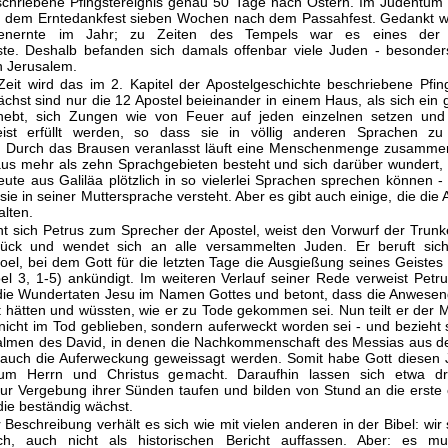
schriebene Pfingstereignis genau 50 Tage nach Ostern. Im Judentum 
 dem Erntedankfest sieben Wochen nach dem Passahfest. Gedankt wir
zenernte im Jahr; zu Zeiten des Tempels war es eines der b
este. Deshalb befanden sich damals offenbar viele Juden - besonde
n Jerusa­lem.
Zeit wird das im 2. Kapitel der Apostelgeschichte beschriebene Pfi
ächst sind nur die 12 Apostel beieinander in einem Haus, als sich ein 
hebt, sich Zungen wie von Feuer auf jeden einzelnen setzen und
eist erfüllt werden, so dass sie in völlig anderen Sprachen zu
 Durch das Brausen veranlasst läuft eine Menschenmenge zusammen
s mehr als zehn Sprachgebieten besteht und sich darüber wundert, 
eute aus Galiläa plötzlich in so vielerlei Sprachen sprechen können -
e in seiner Muttersprache versteht. Aber es gibt auch einige, die die A
alten.
 sich Petrus zum Sprecher der Apostel, weist den Vorwurf der Trun
ück und wendet sich an alle versammelten Juden. Er beruft sic
oel, bei dem Gott für die letzten Tage die Ausgießung seines Geistes
oel 3, 1-5) ankündigt. Im weiteren Verlauf seiner Rede verweist Petr
ie Wundertaten Jesu im Namen Gottes und betont, dass die Anwesend
bt hätten und wüssten, wie er zu Tode gekommen sei. Nun teilt er der 
nicht im Tod geblieben, sondern auferweckt worden sei - und bezieht 
almen des David, in denen die Nachkommenschaft des Messias aus 
auch die Auferweckung geweissagt werden. Somit habe Gott diesen 
um Herrn und Christus gemacht. Daraufhin lassen sich etwa dr
r Vergebung ihrer Sünden taufen und bilden von Stund an die erste c
ie beständig wächst.
r Beschreibung verhält es sich wie mit vielen anderen in der Bibel: wir s
lich, auch nicht als historischen Bericht auffassen. Aber: es m