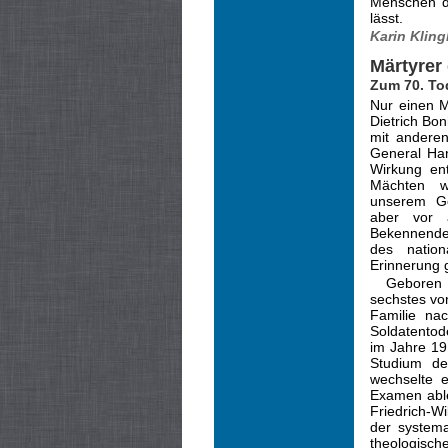
Menschen de
lässt.
Karin Kling
Märtyrer
Zum 70. To
Nur einen M
Dietrich Bo
mit anderen
General Han
Wirkung ent
Mächten w
unserem Ge
aber vor a
Bekennende
des nationa
Erinnerung g
Geboren
sechstes von
Familie nac
Soldatentod
im Jahre 19
Studium de
wechselte e
Examen able
Friedrich-Wi
der systema
theologisch