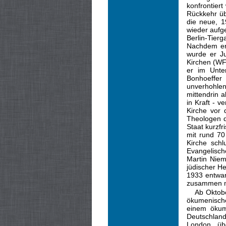
konfrontier
Rückkehr üb
die neue, 1
wieder aufg
Berlin-Tierg
Nachdem er 
wurde er Ju
Kirchen (WF
er im Unter
Bonhoeffer
unverhohle
mittendrin 
in Kraft - v
Kirche vor 
Theologen d
Staat kurzf
mit rund 70
Kirche schl
Evangelisch
Martin Niem
jüdischer H
1933 entwarf
zusammen m
Ab Oktobe
ökumenische
einem ökum
Deutschland
London übe