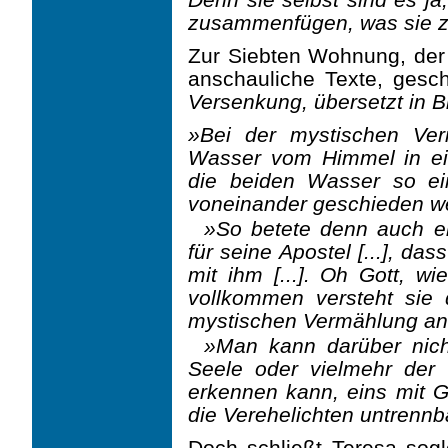
zusammenfügen, was sie z
Zur Siebten Wohnung, der i
anschauliche Texte, ges
Versenkung, übersetzt in B
»Bei der mystischen Ve
Wasser vom Himmel in ein
die beiden Wasser so ei
voneinander geschieden w
»So betete denn auch ei
für seine Apostel [...], da
mit ihm [...]. Oh Gott, w
vollkommen versteht sie 
mystischen Vermählung an s
»Man kann darüber nich
Seele oder vielmehr der
erkennen kann, eins mit Go
die Verehelichten untrennb
Doch schließt Teresa so