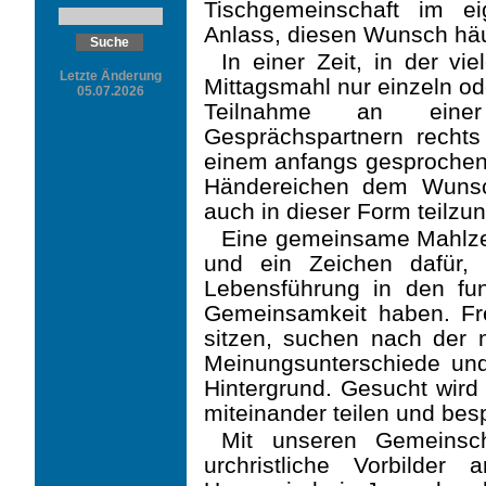
Tischgemeinschaft im 
Anlass, diesen Wunsch häu
In einer Zeit, in der vi
Letzte Änderung
Mittagsmahl nur einzeln o
05.07.2026
Teilnahme an einer
Gesprächspartnern recht
einem anfangs gesproche
Händereichen dem Wunsc
auch in dieser Form teil­z
Eine gemeinsame Mahlzei
und ein Zeichen dafür, d
Lebensführung in den f
Gemein­samkeit haben. Fr
sitzen, suchen nach der
Meinungsunterschiede und 
Hintergrund. Gesucht wird
miteinander teilen und be
Mit unseren Gemeinsch
urchristliche Vorbilde