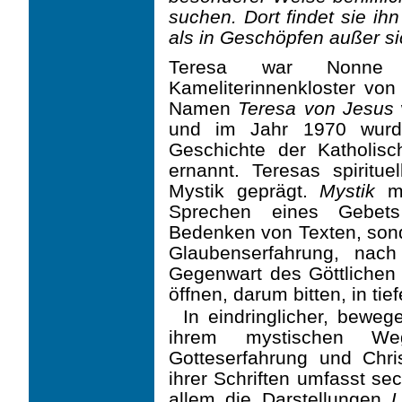
suchen. Dort findet sie ih
als in Geschöpfen außer si
Teresa war Nonne 
Kameliterinnenkloster von
Namen
Teresa von Jesus
und im Jahr 1970 wurde
Geschichte der Katholisc
ernannt. Teresas spiritu
Mystik geprägt.
Mystik
me
Sprechen eines Gebet
Bedenken von Texten, son
Glaubenserfahrung, nac
Gegenwart des Göttlichen u
öffnen, darum bitten, in ti
In eindringlicher, bewe
ihrem mystischen W
Gotteserfahrung und Chri
ihrer Schriften umfasst se
allem die Darstellungen
L