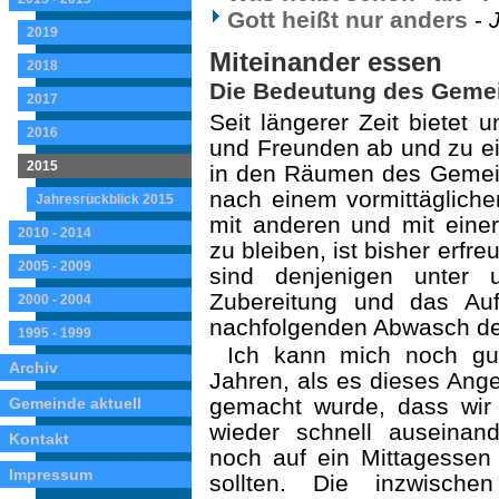
Gott heißt nur anders
-
2019
Miteinander essen
2018
Die Bedeutung des Geme
2017
Seit längerer Zeit bietet 
2016
und Freunden ab und zu ei
2015
in den Räumen des Gemein
nach einem vormittäglich
Jahresrückblick 2015
mit anderen und mit eine
2010 - 2014
zu bleiben, ist bisher erf
2005 - 2009
sind denjenigen unter 
Zubereitung und das Au
2000 - 2004
nachfolgenden Abwasch des
1995 - 1999
Ich kann mich noch gut
Archiv
Jahren, als es dieses Ange
gemacht wurde, dass wir
Gemeinde aktuell
wieder schnell auseinan
Kontakt
noch auf ein Mittagessen
Impressum
sollten. Die inzwische