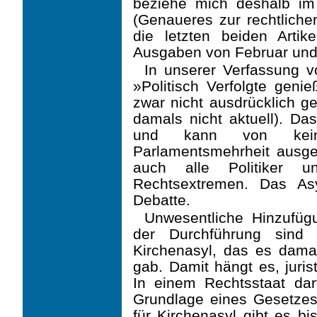
beziehe mich deshalb im
(Genaueres zur rechtlich
die letzten beiden Arti
Ausgaben von Februar und
In unserer Verfassung v
»Politisch Verfolgte genie
zwar nicht ausdrücklich g
damals nicht aktuell). Da
und kann von kein
Parlamentsmehrheit ausg
auch alle Politiker 
Rechtsextremen. Das Asy
Debatte.
Unwesentliche Hinzufüg
der Durchführung sind
Kirchenasyl, das es dama
gab. Damit hängt es, juris
In einem Rechtsstaat dar
Grundlage eines Gesetzes
für Kirchenasyl gibt es bis