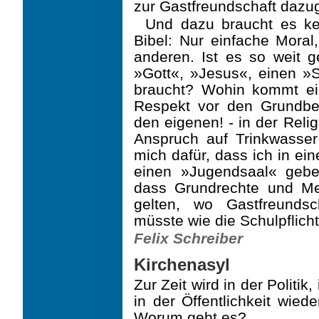
zur Gastfreundschaft dazug
Und dazu braucht es kei
Bibel: Nur einfache Mora
anderen. Ist es so weit 
»Gott«, »Jesus«, einen »S
braucht? Wohin kommt ein
Respekt vor den Grundbedü
den eigenen! - in der Reli
Anspruch auf Trinkwasse
mich dafür, dass ich in ein
einen »Jugendsaal« geb
dass Grundrechte und Me
gelten, wo Gastfreundsc
müsste wie die Schulpflicht
Felix Schreiber
Kirchenasyl
Zur Zeit wird in der Politi
in der Öffentlichkeit wied
Worum geht es?