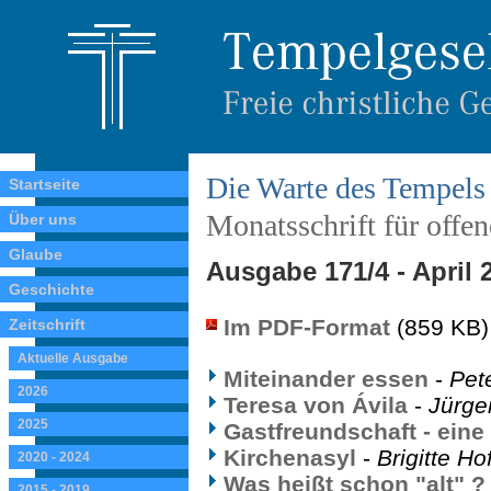
Die Warte des Tempels
Startseite
Monatsschrift für offe
Über uns
Glaube
Ausgabe 171/4 - April 
Geschichte
Im PDF-Format
(859 KB)
Zeitschrift
Aktuelle Ausgabe
Miteinander essen
-
Pet
2026
Teresa von Ávila
-
Jürge
2025
Gastfreundschaft - ein
Kirchenasyl
-
Brigitte H
2020 - 2024
Was heißt schon "alt" ?
2015 - 2019