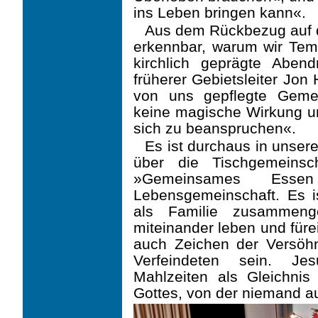
ins Leben bringen kann«.
Aus dem Rückbezug auf d
erkennbar, warum wir Tem
kirchlich geprägte Abe
früherer Gebietsleiter Jo
von uns gepflegte Geme
keine magische Wirkung un
sich zu beanspruchen«.
Es ist durchaus in unser
über die Tisch­gemeins
»Gemeinsames Esse
Lebensgemeinschaft. Es 
als Familie zusammeng
miteinander leben und füre
auch Zeichen der Versöh
Verfeindeten sein. J
Mahlzeiten als Gleichni
Gottes, von der niemand a