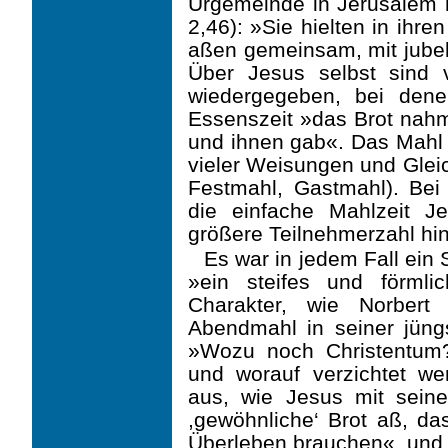
Urgemeinde in Jerusalem h
2,46): »Sie hielten in ihr
aßen gemeinsam, mit jube
Über Jesus selbst sind 
wiedergegeben, bei den
Essenszeit »das Brot nahm
und ihnen gab«. Das Mahl 
vieler Weisungen und Glei
Festmahl, Gastmahl). Be
die einfache Mahlzeit J
größere Teilnehmerzahl hine
Es war in jedem Fall ein
»ein steifes und förmli
Charakter, wie Norbert
Abendmahl in seiner jüngs
»Wozu noch Christentum?
und worauf verzichtet wer
aus, wie Jesus mit seine
,gewöhnliche‘ Brot aß, 
Überleben brauchen«, und 