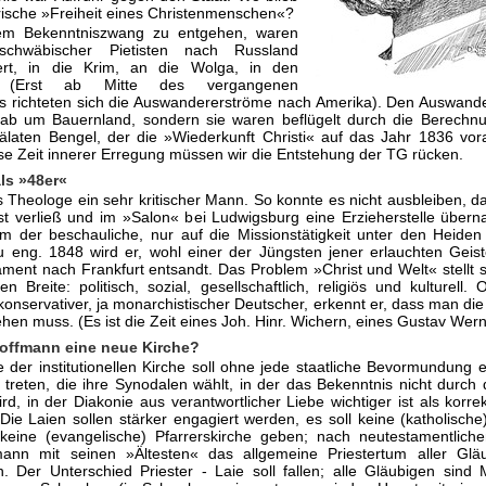
erische »Freiheit eines Christenmenschen«?
m Bekenntniszwang zu entgehen, waren
schwäbischer Pietisten nach Russland
ert, in die Krim, an die Wolga, in den
. (Erst ab Mitte des vergangenen
s richteten sich die Auswandererströme nach Amerika). Den Aus­wand
rab um Bauernland, sondern sie waren beflügelt durch die Berechn
laten Bengel, der die »Wiederkunft Christi« auf das Jahr 1836 vor
ese Zeit innerer Erregung müssen wir die Entstehung der TG rücken.
ls »48er«
 Theo­loge ein sehr kritischer Mann. So konnte es nicht ausbleiben, d
st verließ und im »Salon« bei Ludwigsburg eine Erzieherstelle über
hm der beschauliche, nur auf die Missionstätigkeit unter den Heide
u eng. 1848 wird er, wohl einer der Jüngsten jener erlauchten Geist
ment nach Frankfurt entsandt. Das Problem »Christ und Welt« stellt s
n Breite: politisch, sozial, gesellschaftlich, religiös und kulturell.
onservativer, ja monarchistischer Deutscher, erkennt er, dass man die
hen muss. (Es ist die Zeit eines Joh. Hinr. Wichern, eines Gustav Wern
Hoffmann eine neue Kirche?
e der institutionellen Kirche soll ohne jede staatliche Bevormundung e
 treten, die ihre Synodalen wählt, in der das Bekenntnis nicht durch 
rd, in der Diakonie aus verantwortlicher Liebe wichtiger ist als korre
 Die Laien sollen stärker engagiert werden, es soll keine (katholische)
keine (evangelische) Pfarrerskirche geben; nach neutestamentliche
mann mit seinen »Ältesten« das allgemeine Priestertum aller Glä
n. Der Unterschied Priester - Laie soll fallen; alle Gläubigen sind M