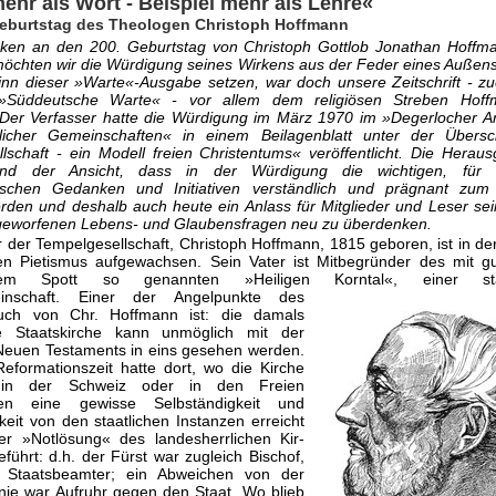
mehr als Wort - Beispiel mehr als Lehre«
eburtstag des Theologen Christoph Hoffmann
en an den 200. Geburtstag von Christoph Gottlob Jonathan Hoffm
öchten wir die Würdigung seines Wirkens aus der Feder eines Außen
nn dieser »Warte«-Ausgabe setzen, war doch unsere Zeitschrift - zu
»Süddeutsche Warte« - vor allem dem religiösen Streben Hof
Der Verfasser hatte die Würdigung im März 1970 im »Degerlocher Ar
stlicher Gemeinschaften« in einem Beilagenblatt unter der Übersch
lschaft - ein Modell freien Christentums« veröffentlicht. Die Herau
ind der Ansicht, dass in der Würdigung die wichtigen, für 
tischen Gedanken und Ini­tiativen verständlich und prägnant zum
rden und deshalb auch heute ein Anlass für Mitglieder und Leser se
fgeworfenen Lebens- und Glau­bensfragen neu zu überdenken.
 der Tempelgesellschaft, Christoph Hoffmann, 1815 geboren, ist in de
n Pietismus aufgewachsen. Sein Vater ist Mitbegründer des mit g
hem Spott so genannten »Heiligen Korntal«, einer staa
einschaft.
Einer der Angelpunkte des
ch von Chr. Hoff­mann ist: die damals
e Staatskirche kann unmöglich mit der
Neuen Testaments in eins gesehen werden.
eformationszeit hatte dort, wo die Kirche
 in der Schweiz oder in den Freien
ten eine gewisse Selbständigkeit und
eit von den staatlichen In­stanzen erreicht
er »Notlösung« des landesherrlichen Kir­
führt: d.h. der Fürst war zugleich Bischof,
r Staatsbeamter; ein Abweichen von der
inie war Aufruhr gegen den Staat. Wo blieb