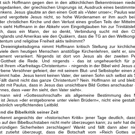
 sich Hoffmann gegen den in den altkirchlichen Bekenntnissen nied
itsgedanken, der griechischen Ursprungs ist, Ausdruck eines bestimmte
nkens. Jesus glaubte an den einen Gott als »Vater unser«; Paulus war
und vergottete Jesus nicht, so hohe Würdenamen er ihm auch beil
der christlichen Kirche und den Verlust eines großen Teils der Mittel
 sieht Hoffmann in der Abkehr vom Eingottglauben hin zur Trinitätsleh
ich, dass ein Mann, der so denkt, Verbindung sucht mit den Chr
Englands und Amerikas wie den Quäkern, dass die TG an den Weltkong
tentum und religiöse Freiheit aktiv teilnimmt?
Dreieinigkeitsdogma nimmt Hoffmann kritisch Stellung zur kirchlich
 viele dem heutigen Menschen anstößige Kirchenlehren, sieht er, sin
ament verankert. Nirgends ist dort von Jesus als der zweiten P
 Gottheit die Rede. Und nirgends - das ist ungeheuerlich für pie
t Ihrem »Karfreitags-Christentum« - nirgends in der Bibel wird Jesus 
rbene Versöhner gefeiert, der mit seinem Blut- und Selbstopfer einen
immt habe. Jesus kennt keinen Vater, der seinen Sohn sich selbst als
 Fällt damit nicht das ganze Christentum? Nein. Hoffmann ist und blei
aubt mit Paulus, dass in Jesus das unsichtbare Bild Gottes anschauba
annes, dass »wer ihn sieht, den Vater sieht«.
mann wird »Gottessohnschaft« als allgemeine Bestimmung des
 ist Jesus »der erstgeborene unter vielen Brüdern«, nicht eine gestalt
önlich verpflichtendes Leitbild.
d die Bibelkritik seiner Zeit
kennt angesichts der »historischen Kritik« jener Tage deutlich, da
auf den Bibelbuchstaben nicht mehr überzeugen kann; zu sehr hat die 
gründigen Sicherheiten zerschlagen! Wankt und fällt dann aber nic
st zutiefst überzeugt, dass die Botschaft vom »Reich Gottes u