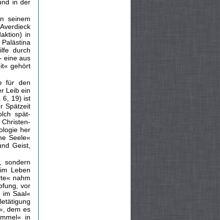
und in der
in seinem
 Averdieck
ktion) in
Palästina
lfe durch
- eine aus
it« gehört
e für den
r Leib ein
 6, 19) ist
r Spätzeit
lch spät­
 Christen­
ologie her
ne Seele«
und Geist,
, sondern
 im Leben
arte« nahm
pfung, vor
e im Saal«
Betätigung
n«, dem es
immel« in