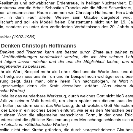
Realismus und schwäbischer Erdentreue, in heiliger Nüchternheit. E
tentums« war die Arbeit Sebastian Francks wie die Albert Schweitzers,
ben alemannischen Raum stammen wie Christoph Hoffmann. Ein »Un
ti«, in dem »auf allerlei Weise« sein Glaube dargelebt wird
lschaft und soll ein Modell freien Christentums nicht nur im 19. J
n, sondern es unter den veränderten Verhältnissen des 20. Jahrhun
eider
(1902-1986)
 Denken Christoph Hoffmanns
Denken und Trachten kann am besten durch Zitate aus seinen za
hen Veröffentlichungen verdeutlicht werden, die ich hier seinem L
ld folgen lassen möchte und die uns die Möglichkeit bieten, uns m
ingehender zu befassen.
ehr als Wort, Beispiel mehr als Lehre. Sind uns die Worte Jesu und d
nd heilig, so muss uns ihr Tun und ihr Beispiel noch wichtiger sein, be
hrung zeigt, dass man, ohne ihrem Tun nachzufolgen, ihr Wort ni
, geschweige denn die Kraft desselben erfährt.
(Aus einem Au
sche Warte«)
nde ist das wunderbare Werkzeug, durch welches Gott nicht bloß etw
 Volk zu seinem Volk herstellt, um dann später von diesem aus de
u helfen, sondern sie ist das Werkzeug, durch welches Gott Menschen
er Erde in ein solches Leben einführt, wie er es den Menschen bes
mit einem Wort die allgemeine menschliche Form, in der ohne Rück
nterschied die göttliche Bestimmung des Menschengeschlechts sich a
em Aufsatz in: »Süd­deutsche Warte«)
wollte nicht eine Kirche gründen, die durch vorgeschriebene Glaube