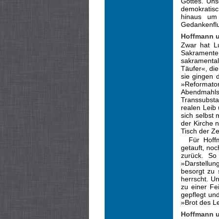
Gottes. ­Un
demokratisc
hinaus um
Gedankenflu
Hoffmann u
Zwar hat L
Sakra­ment
sakramental
Täufer«, di
sie gingen 
»Reformato
Abendmah
Transsubsta
realen Leib
sich selbst
der Kirche 
Tisch der Z
Für Hoff
getauft, no
zurück. So 
»Darstellun
besorgt zu 
herrscht. U
zu einer Fe
gepflegt un
»Brot des Le
Hoffmann u