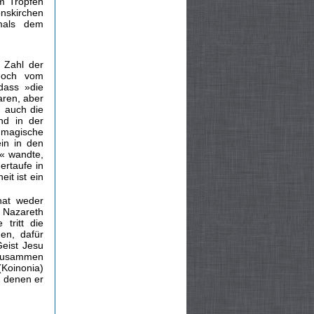
m Tropfen
onskirchen
mals dem
 Zahl der
 doch vom
dass »die
aren, aber
n auch die
nd in der
agische
in in den
n« wandte,
ertaufe in
it ist ein
hat weder
n Nazareth
tritt die
en, dafür
eist Jesu
s zusammen
(Koinonia)
, denen er