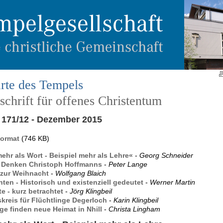
rte des Tempels
chrift für offenes Christentum
171/12 - Dezember 2015
Format
(746 KB)
mehr als Wort - Beispiel mehr als Lehre«
-
Georg Schneider
 Denken Christoph Hoffmanns
-
Peter Lange
zur Weihnacht
-
Wolfgang Blaich
ten - Historisch und existenziell gedeutet
-
Werner Martin
e - kurz betrachtet
-
Jörg Klingbeil
kreis für Flüchtlinge Degerloch
-
Karin Klingbeil
ge finden neue Heimat in Nhill
-
Christa Lingham