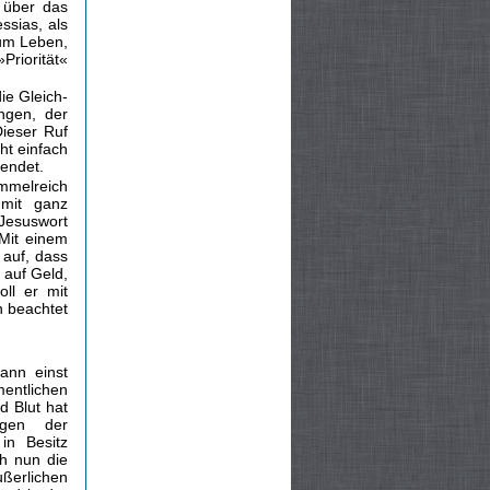
 über das
sias, als
zum Leben,
riorität«
ie Gleich­
ngen, der
Dieser Ruf
ht einfach
wendet.
mmelreich
 mit ganz
 Jesuswort
 Mit einem
 auf, dass
 auf Geld,
ll er mit
 beachtet
ann einst
entlichen
 Blut hat
ngen der
in Besitz
h nun die
ßerlichen