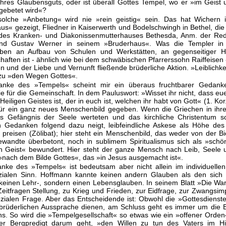
 ihres Glaubensguts, oder ist überall Gottes Tempel, wo er »im Geist 
gebetet wird«?
, solche »Anbetung« wird nie »rein geistig« sein. Das hat Wichern 
s« gezeigt, Fliedner in Kaiserwerth und Bodelschwingh in Bethel, die
des Kranken- und Diakonissenmutterhauses Bethesda, Anm. der Reda
d Gustav Werner in seinem »Bruderhaus«. Was die Templer in 
aben an Aufbau von Schulen und Werkstätten, an gegenseitiger Hi
aften ist - ähnlich wie bei dem schwäbischen Pfarrerssohn Raiffeisen 
 und der Liebe und Vernunft fließende brüderliche Aktion. »Leiblichke
zu »den Wegen Gottes«.
nke des »Tempels« scheint mir ein überaus fruchtbarer Gedank
e für die Gemeinschaft. In dem Pauluswort: »Wisset ihr nicht, dass eue
eiligen Geistes ist, der in euch ist, welchen ihr habt von Gott« (1. Kor.
für ein ganz neues Menschenbild gegeben. Wenn die Griechen in ihre
s Gefängnis der Seele werteten und das kirchliche Christentum so
n Gedanken folgend dazu neigt, leibfeindliche Askese als Höhe des
 preisen (Zölibat); hier steht ein Menschenbild, das weder von der Bi
wandte überbetont, noch in sublimem Spiritualismus sich als »schö
n Geist« bewundert. Hier steht der ganze Mensch nach Leib, Seele 
»nach dem Bilde Gottes«, das »in Jesus ausgemacht ist«.
nke des »Tempels« ist bedeutsam aber nicht allein im individuellen
zialen Sinn. Hoffmann kannte keinen andern Glauben als den sich
keinen Lehr-, sondern einen Lebensglauben. In seinem Blatt »Die W
Zeitfragen Stellung, zu Krieg und Frieden, zur Eidfrage, zur Zwangsim
ozialen Frage. Aber das Entscheidende ist: Obwohl die »Gottesdienst
 brüderlichen Aussprache dienen, am Schluss geht es immer um die 
s. So wird die »Tempelgesellschaft« so etwas wie ein »offener Orde
er Bergpredigt darum geht, »den Willen zu tun des Vaters im H