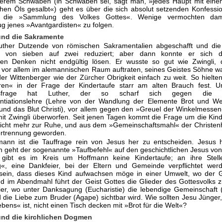
serem Schwaben (in Schwaben sei, sagt man, »jedes Haupt mit eine
hen Öls gesalbt«) geht es über die sich absolut setzenden Konfessi
 die »Samm­lung des Volkes Gottes«. Wenige vermochten da
g jenes »Avantgar­disten« zu folgen.
nd die Sakramente
uther Dutzende von römischen Sakramentalien abgeschafft und die
e von sieben auf zwei reduziert; aber dann konnte er sich
en Denken nicht endgültig lösen. Er wusste so gut wie Zwingli, 
e vor allem im alemannischen Raum auftraten, seines Geistes Söhne w
der Wittenberger wie der Zürcher Obrigkeit einfach zu weit. So hielte
ren« in der Frage der Kindertaufe starr am alten Brauch fest. U
lsfrage hat Luther, der so scharf sich gegen die m
ntiationslehre (Lehre von der Wandlung der Elemente Brot und We
 und das Blut Christi), vor allem gegen den »Greuel der Winkelmesse
 mit Zwingli überworfen. Seit jenen Tagen kommt die Frage um die Kind
nicht mehr zur Ruhe, und aus dem »Gemeinschaftsmahl« der Christenhe
ertrennung geworden.
mann ist die Tauffrage rein von Jesus her zu entscheiden. Jesus 
ch geht der sogenannte »Taufbefehl« auf den geschichtlichen Jesus vo
gibt es im Kreis um Hoffmann keine Kindertaufe; an ihre Stelle 
g«, eine Dankfeier, bei der Eltern und Gemeinde verpflichtet werd
sein, dass dieses Kind aufwachsen möge in einer Umwelt, wo der G
nd im Abendmahl führt der Geist Gottes die Glieder des Gottesvolk
ier, wo unter Danksagung (Eucharistie) die lebendige Gemeinschaft 
d die Liebe zum Bruder (Agape) sichtbar wird. Wie sollten Jesu Jünger
bens« ist, nicht einen Tisch decken mit »Brot für die Welt«?
nd die kirchlichen Dogmen