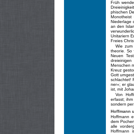
Früh wendet
Dreieinigke
phischen De
Monotheist 
Niederlage 
an den Islam
verwunderl
Unitariern 
Freies Chris
Wie zum 
theorie. So
Neuen Test
dreieinigen
Menschen mi
Kreuz gesto
Gott umgest
schlachtet!
ner«; er gl
ist, mit Joh
Von Hoff
erfasst; ihm
sondern pers
Hoffmann un
Hoffmann er
dem Pochen 
alle vorder
Hoffmann i