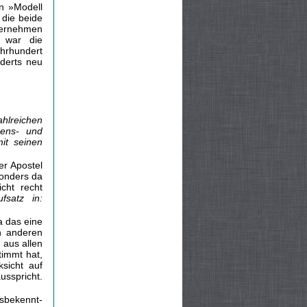
in »Modell
 die beide
ternehmen
, war die
ahrhundert
derts neu
hlreichen
ebens- und
it seinen
er Apostel
sonders da
cht recht
fsatz in:
a das eine
n anderen
 aus allen
timmt hat,
sicht auf
usspricht.
nsbekennt­