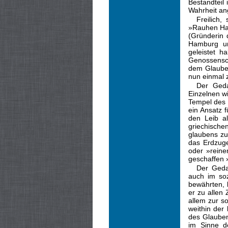
Bestandteil
Wahrheit an
Freilich
»Rauhen Hau
(Gründerin 
Hamburg un
geleistet h
Genossen­sch
dem Glauben
nun einmal 
Der Geda
Einzelnen wi
Tempel des H
ein Ansatz 
den Leib al
griechische
glaubens zu
das Erdzuge
oder »reine
geschaffen 
Der Geda
auch im so
bewährten, 
er zu allen 
allem zur s
weithin der
des Glauben
im Sinne d