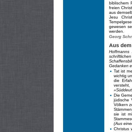
biblischem 
freien Chris
aus demsel
Jesu Chris
Tempelgesel
gewesen sei
werden.
Georg Schn
Aus dem
Hoffmanns 
schrift­lic
Schaffensbi
Gedanken e
Tat ist m
wichtig u
die Erfa
versteht
»Süddeut
Die Gemei
jüdische
Völkern z
Stämmen d
sie ist 
Stammes­u
(Aus ei­n
Christus 