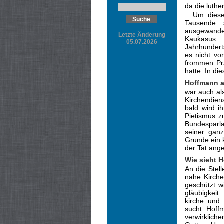
da die luth
Um diese
Tausende 
ausge­wand
Letzte Änderung
Kaukasus
05.07.2026
Jahrhundert
es nicht vo
frommen Prä
hatte. In di
Hoffmann a
war auch als
Kirchendien
bald wird i
Pietismus z
Bundesparla
seiner ganze
Grunde ein k
der Tat ange
Wie sieht 
An die Stell
nahe Kirche
geschützt wi
gläubigkeit.
kirche und 
sucht Hoff
verwirkliche