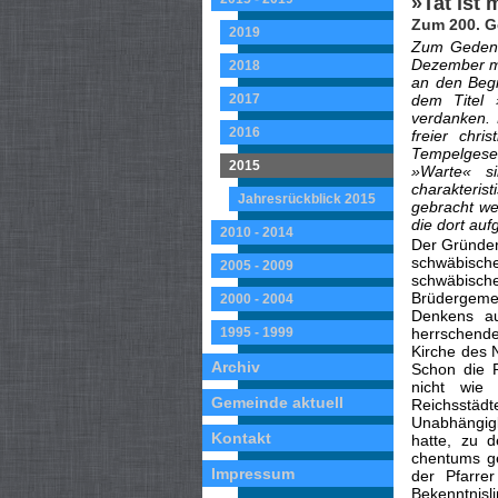
»Tat ist 
Zum 200. G
2019
Zum Gedenk
De­zember m
2018
an den Begi
2017
dem Titel 
verdanken. 
2016
freier chri
Tempelgesel
2015
»Warte« s
charakteris
Jahresrückblick 2015
gebracht we
die dort au
2010 - 2014
Der Gründer
schwäbische
2005 - 2009
schwäbisc
Brüdergem
2000 - 2004
Denkens au
1995 - 1999
herrschend
Kirche des 
Archiv
Schon die R
nicht wie
Gemeinde aktuell
Reichsstäd
Unabhängigk
Kontakt
hatte, zu d
chentums ge
Impressum
der Pfarre
Bekenntnisl