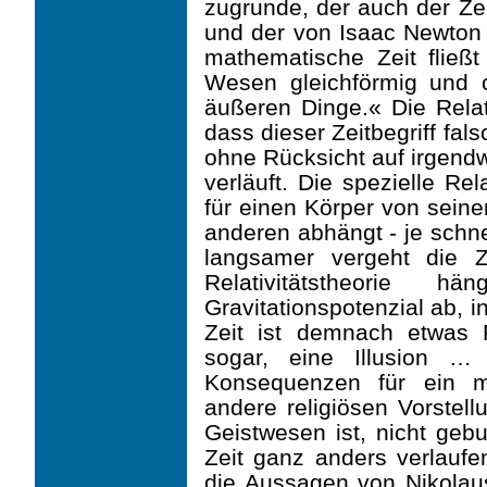
zugrunde, der auch der Zeit
und der von Isaac Newton s
mathematische Zeit flie
Wesen gleichförmig und 
äußeren Dinge.« Die Relati
dass dieser Zeitbegriff fals
ohne Rücksicht auf irgend
verläuft. Die spezielle Rel
für einen Körper von seine
anderen abhängt - je schne
langsamer vergeht die 
Relativitätstheorie
Gravitationspotenzial ab, i
Zeit ist demnach etwas R
sogar, eine Illusion … 
Konsequenzen für ein m
andere religiösen Vorstel­
Geistwesen ist, nicht gebu
Zeit ganz anders verlaufe
die Aussagen von Nikolaus