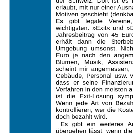
der Schweiz. Dort ist es
erlaubt, mit nur einer Au
Motiven geschieht (denkbar
Es gibt legale Vereine,
wichtigsten: »Exit« und »D
Jahresbeitrag von 45 Eu
erhält dann die Sterbeb
Umgebung umsonst, Nicht
Euro je nach den angem
Blumen, Musik, Assisten
scheint mir angemessen, 
Gebäude, Personal usw. vo
dass er seine Finanzier
Verfahren in den meisten a
ist die Exit-Lösung sympa
Wenn jede Art von Bezah
kontrollieren, wer die Kos
doch bezahlt wird.
Es gibt ein weiteres A
übergehen lässt: wenn die 