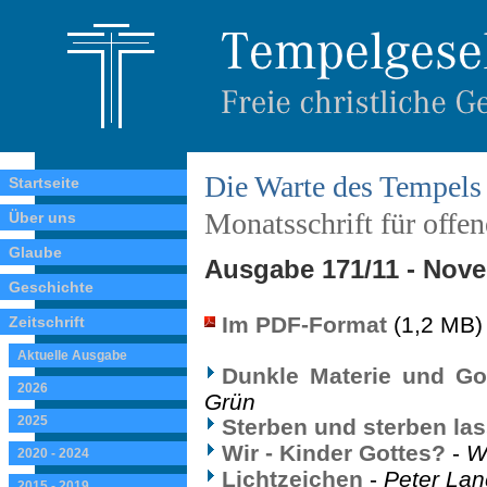
Die Warte des Tempels
Startseite
Monatsschrift für offe
Über uns
Glaube
Ausgabe 171/11 - Nov
Geschichte
Im PDF-Format
(1,2 MB)
Zeitschrift
Aktuelle Ausgabe
Dunkle Materie und Got
2026
Grün
2025
Sterben und sterben la
Wir - Kinder Gottes?
-
W
2020 - 2024
Lichtzeichen
-
Peter La
2015 - 2019