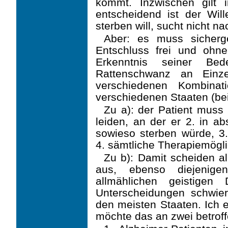
kommt. Inzwischen gilt 
entscheidend ist der Wil
sterben will, sucht nicht na
Aber: es muss sicherge
Entschluss frei und ohne
Erkenntnis seiner Be
Rattenschwanz an Einzel
verschiedenen Kombina
verschie­denen Staaten (be
Zu a): der Patient muss 
leiden, an der er 2. in ab
sowieso sterben würde, 3
4. sämtli­che Therapiemögl
Zu b): Damit scheiden a
aus, ebenso diejenige
allmählichen geistigen
Unterscheidungen schwieri
den meisten Staaten. Ich 
möchte das an zwei betrof