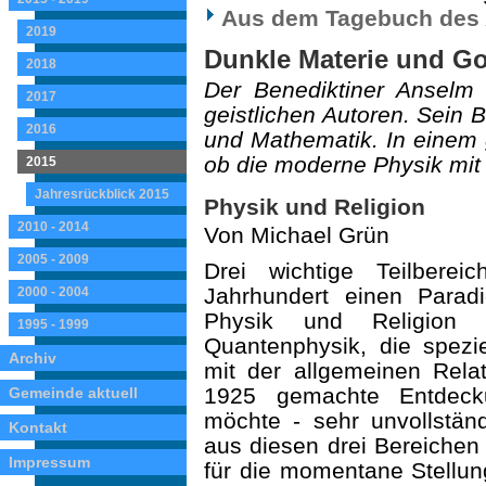
Aus dem Tagebuch des A
2019
Dunkle Materie und Go
2018
Der Benediktiner Anselm 
2017
geistlichen Autoren. Sein 
2016
und Mathematik. In einem
ob die moderne Physik mit 
2015
Jahresrückblick 2015
Physik und Religion
2010 - 2014
Von Michael Grün
2005 - 2009
Drei wichtige Teilbere
Jahrhundert einen Parad
2000 - 2004
Physik und Religion h
1995 - 1999
Quantenphysik, die spezie
Archiv
mit der allgemeinen Relati
1925 gemachte Entdeck
Gemeinde aktuell
möchte - sehr unvollständ
Kontakt
aus diesen drei Bereichen 
Impressum
für die momentane Stellung