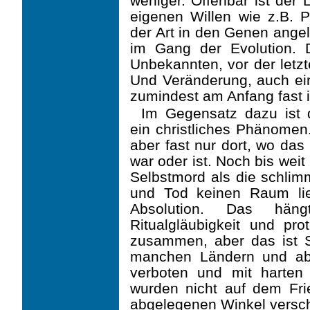
weniger. Offenbar ist der
eigenen Willen wie z.B. P
der Art in den Genen angele
im Gang der Evolution.
Unbekannten, vor der letzt
Und Veränderung, auch ein
zumindest am Anfang fast
Im Gegensatz dazu ist d
ein christliches Phänomen. 
aber fast nur dort, wo das
war oder ist. Noch bis weit
Selbstmord als die schlim
und Tod keinen Raum li
Abso­lution. Das hängt
Ritualgläubigkeit und pro
zusammen, aber das ist Sp
manchen Ländern und ab
verboten und mit harten 
wurden nicht auf dem Fri
abgelegenen Winkel versch