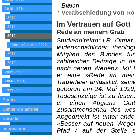
Blaich
2010 - 2014
Verabschiedung von Rol
2014
Im Vertrauen auf Gott
2013
Rede an meinem Grab
2012
Studiendirektor i.R. Otma
Jahresrückblick 2012
leidenschaftlicher theolo
Mitglied des Bundes fü
2011
zahlreicher Beiträge in d
2010
nach neuen Wegen«. Mit D
2005 - 2009
er eine »Rede an mein
Trauerfeier anlässlich sei
2000 - 2004
geboren am 24. Mai 1929,
1995 - 1999
Todesanzeige ist zu lesen
Archiv
er einen Abglanz Got
Zusammenschau des west
Gemeinde aktuell
Abgedruckt ist unter ande
Kontakt
»Besser auf neuen Wegen 
Impressum
Pfad / auf der Stelle t