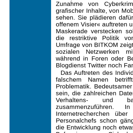
Zunahme von Cyberkrimin
grafischer Inhalte, von Mo
sehen. Sie plädieren dafü
offenem Visier« auftreten un
Maskerade verstecken sol
die restriktive Politik 
Umfrage von BITKOM zeigt,
sozialen Netzwerken mi
während in Foren oder Be
Blogdienst Twitter noch Fa
Das Auftreten des Indiv
falschem Namen betrif
Problematik. Bedeutsamer 
sein, die zahlreichen Da
Verhaltens- und bal
zusammenzuführen. 
Internetrecherchen über
Personalchefs schon gäng
die Entwicklung noch etwas