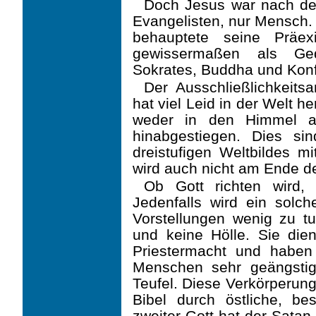
Doch Jesus war nach den
Evangelisten, nur Mensch.
behauptete seine Präex
gewissermaßen als Ge
Sokrates, Buddha und Kon
Der Ausschließlichkeits
hat viel Leid in der Welt 
weder in den Himmel a
hinabgestiegen. Dies sin
dreistufigen Weltbildes mi
wird auch nicht am Ende de
Ob Gott richten wird, 
Jedenfalls wird ein solch
Vorstellungen wenig zu t
und keine Hölle. Sie die
Priestermacht und haben
Menschen sehr geängstigt
Teufel. Diese Verkörperun
Bibel durch östliche, be
zweiter Gott hat der Satan