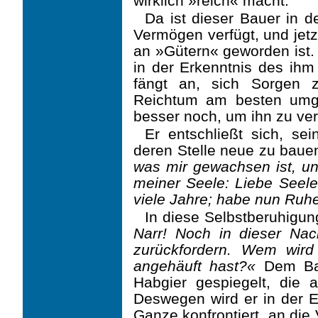
wirklich »reich« macht.
Da ist dieser Bauer in d
Vermögen verfügt, und jetz
an »Gütern« geworden ist. 
in der Erkenntnis des ih
fängt an, sich Sorgen 
Reichtum am besten umg
besser noch, um ihn zu ver
Er entschließt sich, s
deren Stelle neue zu baue
was mir gewachsen ist, un
meiner Seele: Liebe Seele
viele Jahre; habe nun Ruhe
In diese Selbstberuhigun
Narr! Noch in dieser Na
zurückfordern. Wem wir
angehäuft hast?«
Dem Bau
Habgier gespiegelt, die 
Deswegen wird er in der Er
Ganze konfrontiert, an die 