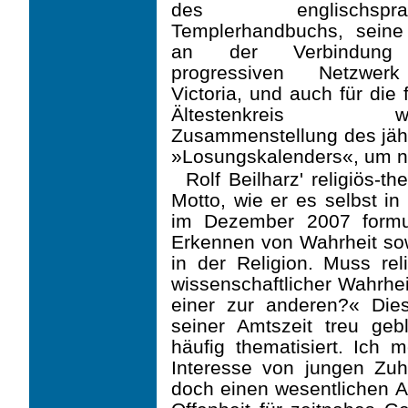
des englisch­sprac
Templerhandbuchs, seine 
an der Verbindun
progressiven Netzwer
Victoria, und auch für die 
Ältestenkreis wic
Zusammenstellung des jäh
»Losungskalenders«, um nu
Rolf Beilharz' religiös-t
Motto, wie er es selbst i
im Dezember 2007 formuli
Erkennen von Wahrheit sow
in der Religion. Muss re
wissenschaftlicher Wahrhei
einer zur anderen?« Dies
seiner Amtszeit treu geb
häufig thematisiert. Ich
Interesse von jungen Zuh
doch einen wesentlichen A