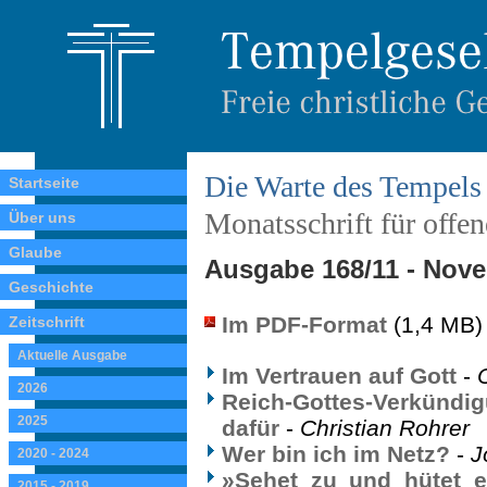
Die Warte des Tempels
Startseite
Monatsschrift für offe
Über uns
Glaube
Ausgabe 168/11 - Nov
Geschichte
Im PDF-Format
(1,4 MB)
Zeitschrift
Aktuelle Ausgabe
Im Vertrauen auf Gott
-
2026
Reich-Gottes-Verkünd
2025
dafür
-
Christian Rohrer
Wer bin ich im Netz?
-
J
2020 - 2024
»Sehet zu und hütet 
2015 - 2019