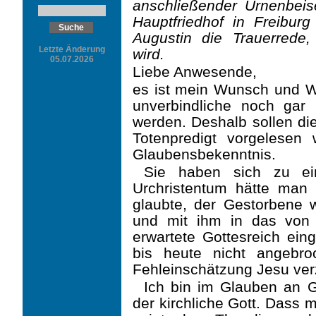
anschließender Urnenbei
Hauptfriedhof in Freibur
Augustin die Trauerrede
Letzte Änderung
wird.
05.07.2026
Liebe Anwesende,
es ist mein Wunsch und W
unverbindliche noch gar
werden. Deshalb sollen die
Totenpredigt vorgelesen
Glaubensbekenntnis.
Sie haben sich zu ein
Urchristentum hätte man
glaubte, der Gestorbene
und mit ihm in das von 
erwartete Gottesreich ein
bis heute nicht angebr
Fehleinschätzung Jesu ver
Ich bin im Glauben an G
der kirchliche Gott. Dass 