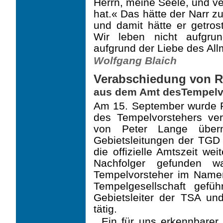
Herrn, meine Seele, und ve
hat.« Das hätte der Narr z
und damit hätte er getro
Wir leben nicht aufgrun
aufgrund der Liebe des All
Wolfgang Blaich
Verabschiedung von Ro
aus dem Amt desTempelv
Am 15. September wurde Ro
des Tempelvorstehers ver
von Peter Lange über
Gebietsleitungen der TGD
die offizielle Amtszeit we
Nachfolger gefunden w
Tempelvorsteher im Name
Tempelgesellschaft gefü
Gebietsleiter der TSA und
tätig.
Ein für uns erkennbarer