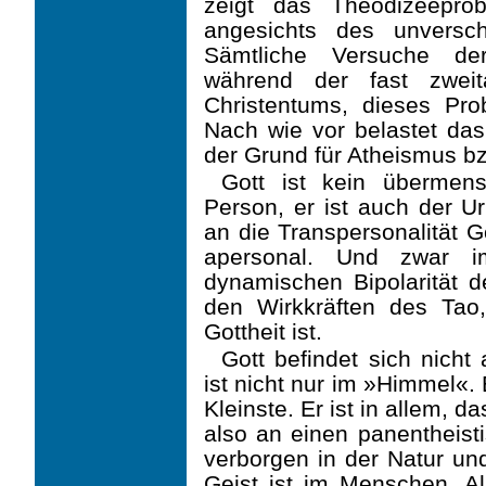
zeigt das Theodizeeprob
angesichts des unversc
Sämtliche Versuche de
während der fast zweit
Christentums, dieses Pro
Nach wie vor belastet da
der Grund für Atheismus bzw
Gott ist kein übermensc
Person, er ist auch der U
an die Transpersonalität G
apersonal. Und zwar i
dynamischen Bipolarität d
den Wirkkräften des Tao
Gottheit ist.
Gott befindet sich nicht
ist nicht nur im »Himmel«.
Kleinste. Er ist in allem, 
also an einen panentheistis
verborgen in der Natur und
Geist ist im Menschen. Al