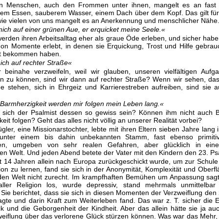
en Menschen, auch den Frommen unter ihnen, mangelt es an fast 
em Essen, sauberem Wasser, einem Dach über dem Kopf. Das gilt für
 wie vielen von uns mangelt es an Anerkennung und menschlicher Nähe
ich auf einer grünen Aue, er erquicket meine Seele.«
rden ihren Arbeitsalltag eher als graue Öde erleben, und sicher ha
on Momente erlebt, in denen sie Erquickung, Trost und Hilfe gebrau
ht bekommen haben.
ich auf rechter Straße«
 beinahe verzweifeln, weil wir glauben, unseren vielfältigen Aufga
zu können, sind wir dann auf rechter Straße? Wenn wir sehen, das
e stehen, sich in Ehrgeiz und Karrierestreben aufreiben, sind sie a
Barmherzigkeit werden mir folgen mein Leben lang.«
 sich der Psalmist dessen so gewiss sein? Können ihm nicht auch 
eit folgen? Geht das alles nicht völlig an unserer Realität vorbei?
gler, eine Missionarstochter, lebte mit ihren Eltern sieben Jahre lang i
unter einem bis dahin unbekannten Stamm, fast ebenso primiti
en, umgeben von sehr realen Gefahren, aber glücklich in eine
den Welt. Und jeden Abend betete der Vater mit den Kindern den 23. Ps
it 14 Jahren allein nach Europa zurückgeschickt wurde, um zur Schul
tion zu lernen, fand sie sich in der Anonymität, Komplexität und Oberflä
den Welt nicht zurecht. Im krampfhaften Bemühen um Anpassung sagt
ller Religion los, wurde depressiv, stand mehrmals unmittelba
 Sie berichtet, dass sie sich in diesen Momenten der Verzweiflung den
agte und darin Kraft zum Weiterleben fand. Das war z. T. sicher die 
k und die Geborgenheit der Kindheit. Aber das allein hätte sie ja au
zweiflung über das verlorene Glück stürzen können. Was war das Mehr, 