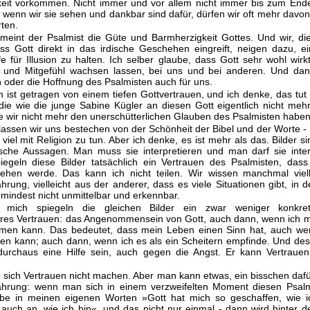
eit vorkommen. Nicht immer und vor allem nicht immer bis zum Ende
d wenn wir sie sehen und dankbar sind dafür, dürfen wir oft mehr davon
rten.
 meint der Psalmist die Güte und Barmherzigkeit Gottes. Und wir, die
ss Gott direkt in das irdische Geschehen eingreift, neigen dazu, e
lfe für Illusion zu halten. Ich selber glaube, dass Gott sehr wohl wirk
 und Mitgefühl wachsen lassen, bei uns und bei anderen. Und dann
 oder die Hoffnung des Psalmisten auch für uns.
 ist getragen von einem tiefen Gottvertrauen, und ich denke, das tut
die wie die junge Sabine Kügler an diesen Gott eigentlich nicht meh
ie wir nicht mehr den unerschütterlichen Glauben des Psalmisten haben
t lassen wir uns bestechen von der Schönheit der Bibel und der Worte -
 viel mit Religion zu tun. Aber ich denke, es ist mehr als das. Bilder s
ische Aussagen. Man muss sie interpretieren und man darf sie inter
spiegeln diese Bilder tatsächlich ein Vertrauen des Psalmisten, das
ehen werde. Das kann ich nicht teilen. Wir wissen manchmal viell
hrung, vielleicht aus der anderer, dass es viele Situationen gibt, in 
 zumindest nicht unmittelbar und erkennbar.
 mich spiegeln die gleichen Bilder ein zwar weniger konkre
es Vertrauen: das Angenommensein von Gott, auch dann, wenn ich mi
men kann. Das bedeutet, dass mein Leben einen Sinn hat, auch wen
nen kann; auch dann, wenn ich es als ein Scheitern empfinde. Und de
urchaus eine Hilfe sein, auch gegen die Angst. Er kann Vertraue
sich Vertrauen nicht machen. Aber man kann etwas, ein bisschen dafü
ahrung: wenn man sich in einem verzweifelten Moment diesen Psalm
be in meinen eigenen Worten »Gott hat mich so geschaffen, wie ic
auch an, wie ich bin«, und das nicht nur einmal - dann wird hinter