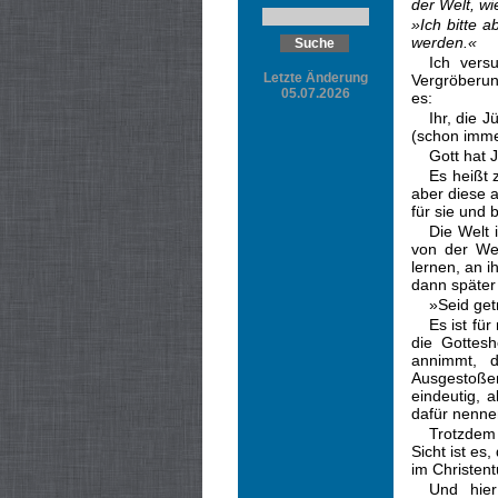
der Welt, wi
»Ich bitte a
werden.«
Ich vers
Letzte Änderung
Vergröberun
05.07.2026
es:
Ihr, die 
(schon imme
Gott hat 
Es heißt 
aber diese a
für sie und b
Die Welt 
von der Wel
lernen, an 
dann später 
»Seid get
Es ist fü
die Gottesh
annimmt, d
Ausgestoßen
eindeutig, 
dafür nennen
Trotzdem 
Sicht ist es
im Christen
Und hier