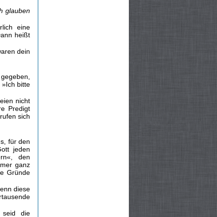
ch glauben
lich eine
Dann heißt
waren dein
n gegeben,
 »Ich bitte
eien nicht
re Predigt
rufen sich
s, für den
ott jeden
ern«, den
immer ganz
ele Gründe
denn diese
hrtausende
 seid die