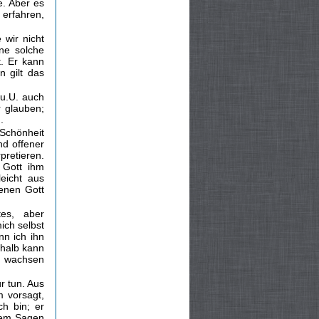
. Aber es
 erfahren,
 wir nicht
ine solche
t. Er kann
 gilt das
 u.U. auch
r glauben;
.
 Schönheit
ind offener
pretieren.
s Gott ihm
eicht aus
denen Gott
tes, aber
ch selbst
n ich ihn
shalb kann
n wachsen
r tun. Aus
 vorsagt,
h bin; er
 dem Sagen