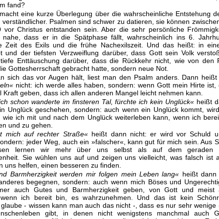
lm fand?
t macht eine kurze Überlegung über die wahrscheinliche Entstehung 
 verständlicher. Psalmen sind schwer zu datieren, sie können zwische
 vor Christus entstanden sein. Aber die sehr persönliche Frömmigk
 nahe, dass er in die Spätphase fällt, wahrscheinlich ins 6. Jahrh
ie Zeit des Exils und die frühe Nachexilszeit. Und das heißt: in ein
 und der tiefsten Verzweiflung darüber, dass Gott sein Volk verst
tiefe Enttäuschung darüber, dass die Rückkehr nicht, wie von den 
die Gottesherrschaft gebracht hatte, sondern neue Not.
 sich das vor Augen hält, liest man den Psalm anders. Dann heiß
geln«
nicht: ich werde alles haben, sondern: wenn Gott mein Hirte ist,
el Kraft geben, dass ich allen anderen Mangel leicht nehmen kann.
ch schon wanderte im finsteren Tal, fürchte ich kein Unglück«
heißt d
in Unglück geschehen, sondern: auch wenn ein Unglück kommt, wird
wie ich mit und nach dem Unglück weiterleben kann, wenn ich berei
en und zu gehen.
et mich auf rechter Straße«
heißt dann nicht: er wird vor Schuld 
ondern: jeder Weg, auch ein »falscher«, kann gut für mich sein. Aus 
ssen lernen wir mehr über uns selbst als auf dem geraden
enheit. Sie wühlen uns auf und zeigen uns vielleicht, was falsch ist
 uns helfen, einen besseren zu finden.
nd Barmherzigkeit werden mir folgen mein Leben lang«
heißt dann 
 anderes begegnen, sondern: auch wenn mich Böses und Ungerechtigke
mer auch Gutes und Barmherzigkeit geben, von Gott und meist
wenn ich bereit bin, es wahrzunehmen. Und das ist kein Schön
h glaube - wissen kann man auch das nicht -, dass es nur sehr wenige - 
nschenleben gibt, in denen nicht wenigstens manchmal auch 