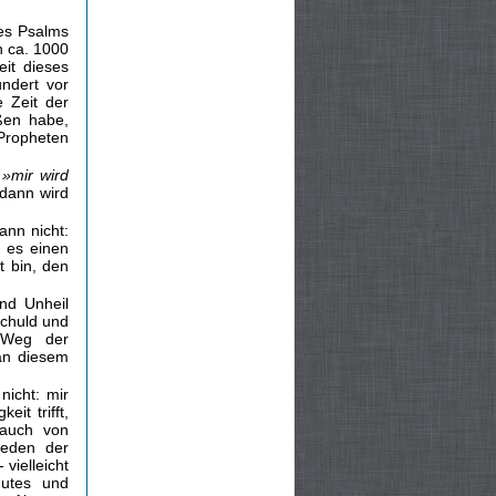
des Psalms
n ca. 1000
eit dieses
undert vor
e Zeit der
oßen habe,
Propheten
t
»mir wird
 dann wird
ann nicht:
 es einen
t bin, den
und Unheil
Schuld und
 Weg der
 an diesem
nicht: mir
it trifft,
 auch von
reden der
vielleicht
Gutes und