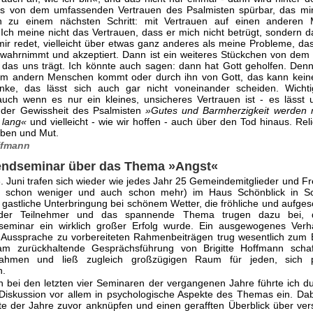
as von dem umfassenden Vertrauen des Psalmisten spürbar, das mi
 zu einem nächsten Schritt: mit Vertrauen auf einen anderen
Ich meine nicht das Vertrauen, dass er mich nicht betrügt, sondern d
 mir redet, vielleicht über etwas ganz anderes als meine Probleme, da
wahrnimmt und akzeptiert. Dann ist ein weiteres Stückchen von dem
das uns trägt. Ich könnte auch sagen: dann hat Gott geholfen. Den
em andern Menschen kommt oder durch ihn von Gott, das kann keine
nke, das lässt sich auch gar nicht voneinander scheiden. Wichti
auch wenn es nur ein kleines, unsicheres Vertrauen ist - es lässt
der Gewissheit des Psalmisten
»Gutes und Barmherzigkeit werden m
 lang«
und vielleicht - wie wir hoffen - auch über den Tod hinaus. Rel
ben und Mut.
offmann
ndseminar über das Thema »Angst«
3. Juni trafen sich wieder wie jedes Jahr 25 Gemeindemitglieder und F
 schon weniger und auch schon mehr) im Haus Schönblick in S
gastliche Unterbringung bei schönem Wetter, die fröhliche und aufge
der Teilnehmer und das spannende Thema trugen dazu bei, 
eminar ein wirklich großer Erfolg wurde. Ein ausgewogenes Verhä
er Aussprache zu vorbereiteten Rahmenbeiträgen trug wesentlich zum E
am zurückhaltende Gesprächsführung von Brigitte Hoffmann schaf
ahmen und ließ zugleich großzügigen Raum für jeden, sich p
n.
 bei den letzten vier Seminaren der vergangenen Jahre führte ich d
 Diskussion vor allem in psychologische Aspekte des Themas ein. Da
lte der Jahre zuvor anknüpfen und einen gerafften Überblick über ve