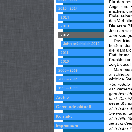
Für den heu
Angst und 
2010 - 2014
machen, und
Ende seiner 
2014
das Verhältn
Die erste B
2013
Jesu an sei
2012
aber seid g
Das klin
Jahresrückblick 2012
heißen: die 
die damalig
2011
Entführung
Krankheiten 
2010
zeigt, dass 
Man muss 
2005 - 2009
anschließend
wichtige Ste
2000 - 2004
»So redete 
1995 - 1999
da: verherr
gegeben übe
Archiv
hast. Das is
gesandt has
Gemeinde aktuell
»Ich habe d
Sie waren d
Kontakt
»Ich bitte f
sie sind dei
Impressum
»Ich habe i