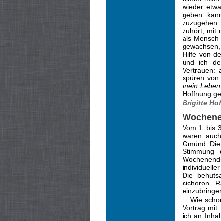
wieder etw
geben kann
zuzugehen. 
zuhört, mit
als Mensch 
gewachsen, 
Hilfe von d
und ich de
Vertrauen: 
spüren von 
mein Leben
Hoffnung ge
Brigitte H
Wochene
Vom 1. bis 
waren auch
Gmünd. Die 
Stimmung 
Wochenends
individuell
Die behuts
sicheren R
einzubringe
Wie schon
Vortrag mit
ich an Inha