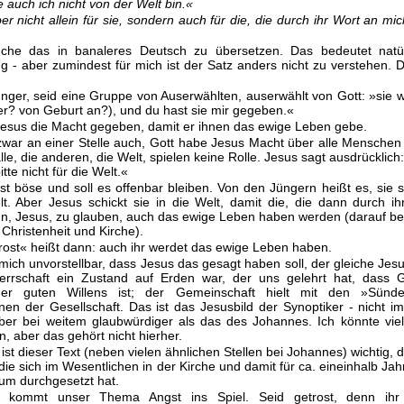
e auch ich nicht von der Welt bin.«
ber nicht allein für sie, sondern auch für die, die durch ihr Wort an mi
uche das in banaleres Deutsch zu übersetzen. Das bedeutet natür
g - aber zumindest für mich ist der Satz anders nicht zu verstehen. 
Jünger, seid eine Gruppe von Auserwählten, auserwählt von Gott: »sie 
r? von Geburt an?), und du hast sie mir gegeben.«
Jesus die Macht gegeben, damit er ihnen das ewige Leben gebe.
zwar an einer Stelle auch, Gott habe Jesus Macht über alle Mensche
lle, die anderen, die Welt, spielen keine Rolle. Jesus sagt ausdrücklich:
itte nicht für die Welt.«
ist böse und soll es offenbar bleiben. Von den Jüngern heißt es, sie s
t. Aber Jesus schickt sie in die Welt, damit die, die dann durch ih
ihn, Jesus, zu glauben, auch das ewige Leben haben werden (darauf be
Christenheit und Kirche).
rost« heißt dann: auch ihr werdet das ewige Leben haben.
r mich unvorstellbar, dass Jesus das gesagt haben soll, der gleiche Jesu
errschaft ein Zustand auf Erden war, der uns gelehrt hat, dass G
er guten Willens ist; der Gemeinschaft hielt mit den »Sünd
en der Gesellschaft. Das ist das Jesusbild der Synoptiker - nicht 
aber bei weitem glaubwürdiger als das des Johannes. Ich könnte vi
, aber das gehört nicht hierher.
ist dieser Text (neben vielen ähnlichen Stellen bei Johannes) wichtig, 
, die sich im Wesentlichen in der Kirche und damit für ca. eineinhalb Ja
tum durchgesetzt hat.
 kommt unser Thema Angst ins Spiel. Seid getrost, denn ihr