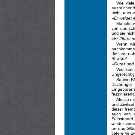
Wie viel
ausreichend
nicht, aber
»Er weidet m
Manche we
von uns sch
und sie nic
»Er führet m
Wenn wir
nachkommen 
die uns nah
Straße?
»Gutes und 
Wie kann
Ungerechtigk
Sabine Kü
Dschungel 
Eingeboren
faszinieren
Als sie m
und Zivilisa
dieser frem
auch von a
Selbstmord.
wieder vors
an das Glüc
tiefere Ver