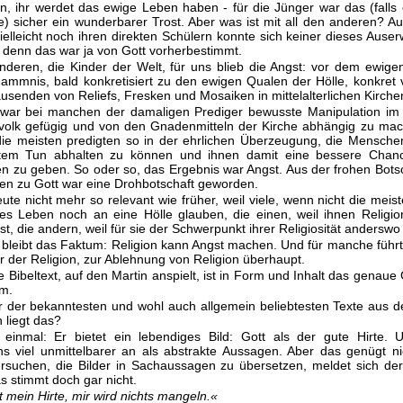
n, ihr werdet das ewige Leben haben - für die Jünger war das (falls
) sicher ein wunderbarer Trost. Aber was ist mit all den anderen? A
ielleicht noch ihren direkten Schülern konnte sich keiner dieses Auser
, denn das war ja von Gott vorherbestimmt.
nderen, die Kinder der Welt, für uns blieb die Angst: vor dem ewige
ammnis, bald konkretisiert zu den ewigen Qualen der Hölle, konkret
ausenden von Reliefs, Fresken und Mosaiken in mittelalterlichen Kirche
t war bei manchen der damaligen Prediger bewusste Manipulation im
volk gefügig und von den Gnadenmitteln der Kirche abhängig zu mac
die meisten predigten so in der ehrlichen Überzeugung, die Mensch
tem Tun abhalten zu können und ihnen damit eine bessere Chanc
n zu geben. So oder so, das Ergebnis war Angst. Aus der frohen Bots
en zu Gott war eine Drohbotschaft geworden.
eute nicht mehr so relevant wie früher, weil viele, wenn nicht die meis
es Leben noch an eine Hölle glauben, die einen, weil ihnen Religi
ist, die andern, weil für sie der Schwerpunkt ihrer Religiosität anderswo 
bleibt das Faktum: Religion kann Angst machen. Und für manche führ
r der Religion, zur Ablehnung von Religion überhaupt.
e Bibeltext, auf den Martin anspielt, ist in Form und Inhalt das genaue 
lm.
er der bekanntesten und wohl auch allgemein beliebtesten Texte aus 
 liegt das?
 einmal: Er bietet ein lebendiges Bild: Gott als der gute Hirte. U
s viel unmittelbarer an als abstrakte Aussagen. Aber das genügt n
rsuchen, die Bilder in Sachaussagen zu übersetzen, meldet sich de
s stimmt doch gar nicht.
t mein Hirte, mir wird nichts mangeln.«