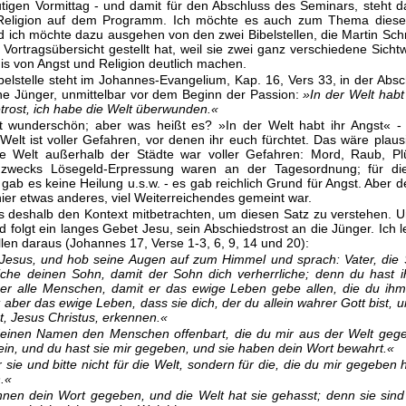
tigen Vormittag - und damit für den Abschluss des Seminars, steht
Religion auf dem Programm. Ich möchte es auch zum Thema diese
 ich möchte dazu ausgehen von den zwei Bibelstellen, die Martin Sch
Vortragsübersicht gestellt hat, weil sie zwei ganz verschiedene Sicht
is von Angst und Religion deutlich machen.
ibelstelle steht im Johannes-Evangelium, Kap. 16, Vers 33, in der Abs
ne Jünger, unmittelbar vor dem Beginn der Passion:
»In der Welt habt 
etrost, ich habe die Welt überwunden.«
gt wunderschön; aber was heißt es? »In der Welt habt ihr Angst« -
Welt ist voller Gefahren, vor denen ihr euch fürchtet. Das wäre plaus
e Welt außerhalb der Städte war voller Gefahren: Mord, Raub, Pl
 zwecks Lösegeld-Erpressung waren an der Tagesordnung; für di
gab es keine Heilung u.s.w. - es gab reichlich Grund für Angst. Aber d
hier etwas anderes, viel Weiterreichendes gemeint war.
deshalb den Kontext mitbetrachten, um diesen Satz zu verstehen. U
 folgt ein langes Gebet Jesu, sein Abschiedstrost an die Jünger. Ich l
llen daraus (Johannes 17, Verse 1-3, 6, 9, 14 und 20):
Jesus, und hob seine Augen auf zum Himmel und sprach: Vater, die 
liche deinen Sohn, damit der Sohn dich verherrliche; denn du hast
r alle Menschen, damit er das ewige Leben gebe allen, die du ih
t aber das ewige Leben, dass sie dich, der du allein wahrer Gott bist, 
t, Jesus Christus, erkennen.«
einen Namen den Menschen offenbart, die du mir aus der Welt gege
ein, und du hast sie mir gegeben, und sie haben dein Wort bewahrt.«
ür sie und bitte nicht für die Welt, sondern für die, die du mir gegeben
n.«
hnen dein Wort gegeben, und die Welt hat sie gehasst; denn sie sind