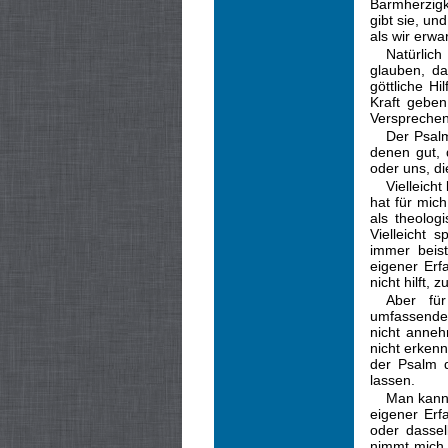
Barmherzigk
gibt sie, un
als wir erwa
Natürlich
glauben, da
göttliche Hi
Kraft geben
Versprechen
Der Psalm
denen gut, 
oder uns, d
Vielleich
hat für mich
als theolog
Vielleicht 
immer beist
eigener Erfa
nicht hilft,
Aber für
umfassender
nicht anneh
nicht erken
der Psalm d
lassen.
Man kann 
eigener Erf
oder dassel
nimmt mich 