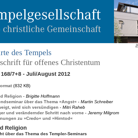
rte des Tempels
chrift für offenes Christentum
168/7+8 - Juli/August 2012
Format
(832 KB)
d Religion
-
Brigitte Hoffmann
ndseminar über das Thema »Angst«
-
Martin Schreiber
eigt, wird sich versündigen
-
Mitri Raheb
ger und verändernder Schritt nach vorne
-
Jeremy Milgrom
nungen zu »Credo« und »Hirntod«
d Religion
ht über das Thema des Templer-Seminars