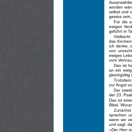
Auserwählte
worden wäre
selbst und v
gewiss sein
Für die a
ewigen Verd
geführt in T
Vielleich
das Kirchen
ich denke, 
von unrech
ewiges Lebe
vom Vertrau
Das ist h
an ein ewig
gleichgültig 
Trotzdem 
zur Angst vo
Der zweit
der 23. Psa
Das ist ein
Bibel. Woran
Zunächst
sprechen un
wenn wir ve
und sagt: da
»Der Herr is