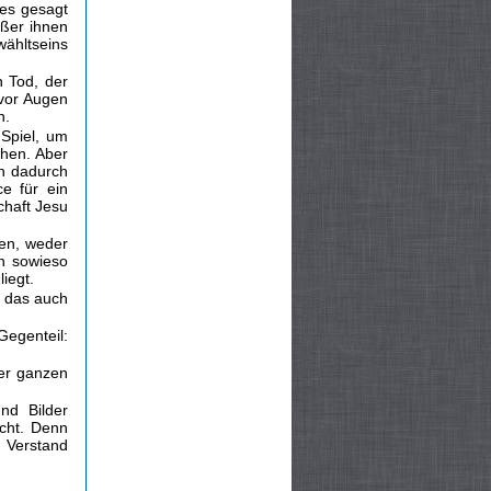
 es gesagt
ußer ihnen
wähltseins
n Tod, der
 vor Augen
n.
 Spiel, um
hen. Aber
en dadurch
e für ein
chaft Jesu
ten, weder
on sowieso
liegt.
t das auch
Gegenteil:
der ganzen
nd Bilder
icht. Denn
r Verstand