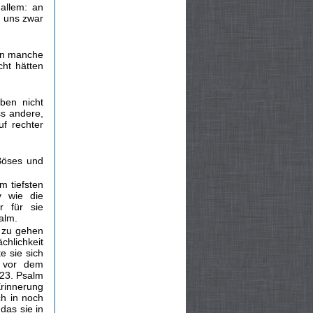
allem: an
 uns zwar
.
ben manche
cht hätten
ben nicht
s andere,
uf rechter
Böses und
m tiefsten
v wie die
r für sie
alm.
e zu gehen
chlichkeit
e sie sich
r vor dem
 23. Psalm
Erinnerung
ch in noch
das sie in