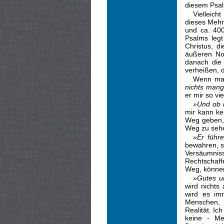
diesem Psa
Vielleich
dieses Mehr
und ca. 400
Psalms legt
Christus, d
äußeren Not
danach die 
verheißen, 
Wenn man
nichts man
er mir so vi
»Und ob i
mir kann ke
Weg geben, 
Weg zu seh
»Er führ
bewahren, s
Versäumni
Rechtschaff
Weg, können
»Gutes u
wird nichts
wird es im
Menschen, 
Realität. Ic
keine - Me