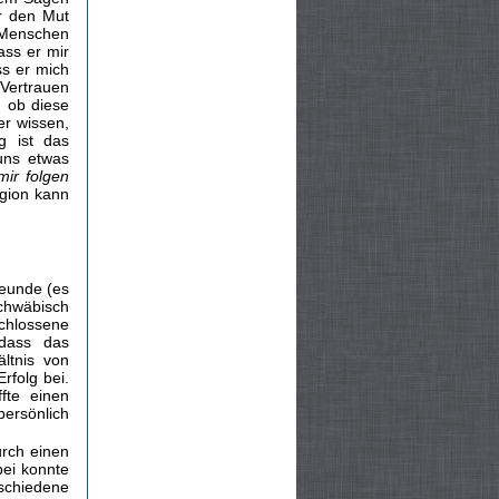
r den Mut
 Menschen
ass er mir
ss er mich
 Vertrauen
n ob diese
r wissen,
g ist das
 uns etwas
ir folgen
igion kann
reunde (es
chwäbisch
schlossene
dass das
ltnis von
rfolg bei.
fte einen
ersönlich
urch einen
bei konnte
rschiedene