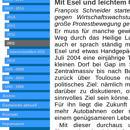
Mit Esel und leichtem
2010 - 2014
François Schneider star
gegen Wirtschaftswachst
2014
große Protestbewegung ge
2013
Er muss für manche gewi
2012
Weg durch das Heilige La
auch er sprach ständig 
2011
Esel und etwas Handgepä
Jahresrückblick 2011
Juli 2004 eine einjährige
2010
kleinen Dorf bei Gap im
2005 - 2009
Zentralmassiv bis nach B
zurück über Toulouse n
2000 - 2004
politisches Ziel: nämlich
1995 - 1999
darüber zu diskutieren, 
Archiv
sinnvolles Ziel sein könne
Für ihn liegt die Zukunft
Gemeinde aktuell
mehr Autobahnen oder m
Kontakt
einem genügsameren Lebe
Impressum
Mit dieser durchaus 