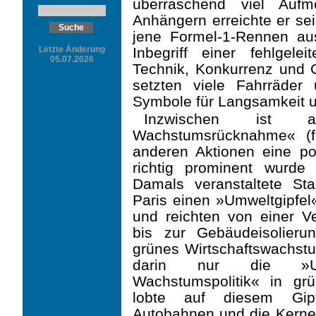
überraschend viel Aufm
Anhängern erreichte er se
jene Formel-1-Rennen aus
Letzte Änderung
Inbegriff einer fehlgele
05.07.2026
Technik, Konkurrenz und 
setzten viele Fahrräde
Symbole für Langsamkeit 
Inzwischen ist
Wachstumsrücknahme« (f
anderen Aktionen eine p
richtig prominent wurde 
Damals veranstaltete Sta
Paris einen »Umweltgipfel
und reichten von einer Ve
bis zur Gebäudeisolierung
grünes Wirtschaftswachst
darin nur die »Umet
Wachstumspolitik« in g
lobte auf diesem Gipf
Autobahnen und die Kerne