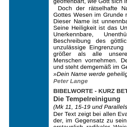
geoffenbart,
wie
Gott sich 
Doch der rätselhafte N
Gottes Wesen im Grunde n
Dieser Name ist unnennba
Seine Heiligkeit ist das 
Unerkennbare, Unenth
Beschreibung des göttl
unzulässige Eingrenzung 
größer als alle unsere
Menschen vornehmen. Desh
und steht demgemäß im Geb
»Dein Name werde geheilig
Peter Lange
BIBELWORTE - KURZ B
Die Tempelreinigung
(Mk 11, 15-19 und Parallels
Der Text zeigt bei allen E
der, im Gegensatz zu seine
erstaunlich radikaler We