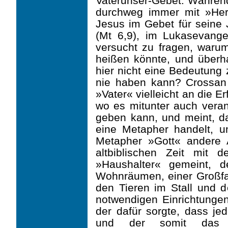
Vaterunser-Gebet. Während 
durchweg immer mit »Herr
Jesus im Gebet für seine 
(Mt 6,9), im Lukasevange
versucht zu fragen, waru
heißen könnte, und überha
hier nicht eine Bedeutung 
nie haben kann? Crossan 
»Vater« vielleicht an die 
wo es mitunter auch veran
geben kann, und meint, d
eine Metapher handelt, u
Metapher »Gott« andere 
altbiblischen Zeit mit
»Haushalter« gemeint, 
Wohnräumen, einer Großfa
den Tieren im Stall und 
notwendigen Einrichtunge
der dafür sorgte, dass j
und der somit das 