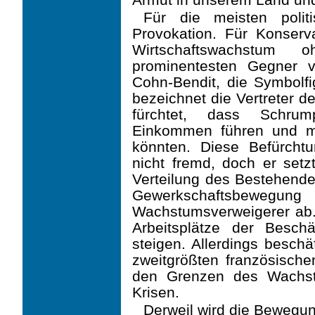
Für die meisten polit
Provokation. Für Konserva
Wirtschaftswachstum 
prominentesten Gegner v
Cohn-Bendit, die Symbolfi
bezeichnet die Vertreter d
fürchtet, dass Schrum
Einkommen führen und m
könnten. Diese Befürcht
nicht fremd, doch er setz
Verteilung des Bestehende
Gewerkschaftsbe
Wachstumsverweigerer ab.
Arbeitsplätze der Besch
steigen. Allerdings beschä
zweitgrößten französische
den Grenzen des Wachst
Krisen.
Derweil wird die Bewegun