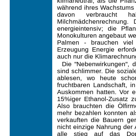
klimaneutral, als die Pfl
während ihres Wachstums 
davon verbraucht h
Milchmädchenrechnung. D
energieintensiv; die Pfla
Monokulturen angebaut wer
Palmen - brauchen viel
Erzeugung Energie erforder
auch nur die Klimarechnun
Die "Nebenwirkungen", d
sind schlimmer. Die sozia
ablesen, wo heute scho
fruchtbaren Landschaft, in
Auskommen hatten. Vor ei
15%iger Ethanol-Zusatz zu
Also brauchten die Ölfirm
mehr bezahlen konnten al
verkauften die Bauern ge
nicht einzige Nahrung der 
alle stieg auf das Dop