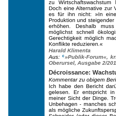
zu Wirtschaftswachstum 
Doch eine Alternative zur
es für ihn nicht: »In ein
Produktion und steigende
erhöhen. Deshalb mus
möglichst schnell ökolog
Gerechtigkeit möglich ma
Konflikte reduzieren.«
Harald Klimenta
Aus:
»Publik-Forum«, kri
Oberursel, Ausgabe 2/2011
Décroissance: Wachs
Kommentar zu obigem Beri
Ich habe den Bericht da
gelesen. Er entspricht 
meiner Sicht der Dinge. Tr
Unbehagen - manches sch
als mögliche Zukunftspersp
Schneider (oder dieser Ber