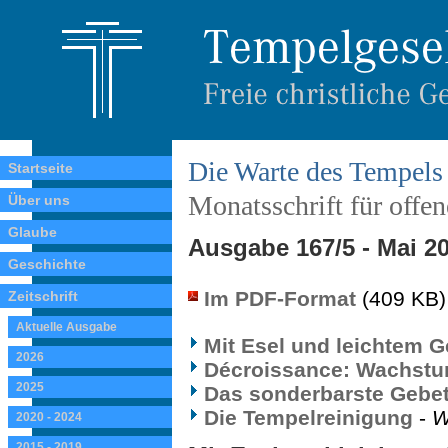
Die Warte des Tempels
Startseite
Monatsschrift für offe
Über uns
Glaube
Ausgabe 167/5 - Mai 2
Geschichte
Im PDF-Format
(409 KB)
Zeitschrift
Aktuelle Ausgabe
Mit Esel und leichtem 
2026
Décroissance: Wachst
2025
Das sonderbarste Gebe
Die Tempelreinigung
-
W
2020 - 2024
2015 - 2019