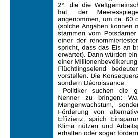
2°, die die Weltgemeinsc
hat; der Meeresspieg
angenommen, um ca. 60 c
(solche Angaben können n
stammen vom Potsdamer In
einer der renommiertesten
spricht, dass das Eis an b
erwartet). Dann würden ein
einer Millionenbevölkerun
Flüchtlingselend bedeu
vorstellen. Die Konsequen
sondern Décroissance.
Politiker suchen die g
Nenner zu bringen: Wac
Mengenwachstum, sonder
Förderung von alternat
Effizienz, sprich Einspa
Klima nützen und Arbeit
erhalten oder sogar förder