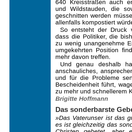
640 Kreisstraßen auch e
und Wildstauden, die so
geschnitten werden müsse
allenfalls kompostiert würd
So entsteht der Druck 
dass die Politiker, die bi
zu wenig unangenehme Ent
umgekehrten Position find
mehr davon treffen.
Und genau deshalb hat
anschauliches, ansprechen
und für die Probleme sen
Bescheidenheit führt, wag
zu mehr und schnellerem K
Brigitte Hoffmann
Das sonderbarste Geb
»Das Vaterunser ist das g
es ist gleichzeitig das so
Christen gebetet, aber 