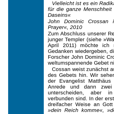
Vielleicht ist es ein Rad
für die ganze Menschheit 
Daseins«
John Dominic Crossan 
Prayer«, 2010
Zum Abschluss unserer Re
junger Templer (siehe »War
April 2011) möchte ich
Gedanken wiedergeben, die
Forscher John Dominic Cr
weltumspannende Gebet ni
Cossan weist zunächst a
des Gebets hin. Wir sehe
der Evangelist Matthäus ü
Anrede und dann zwei H
unterscheiden, aber in
verbunden sind. In der ers
dreifacher Weise an Got
»dein Reich komme«, »de