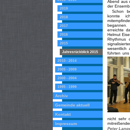
Abend aus d
der Ensembl
2019
Schon be
konnte ic
2018
mitempfin
begannen.
2017
erreichte d
Helmut Eisel
2016
Rhythmus d
2015
signalisier
wesentlich 
Jahresrückblick 2015
führten un
2010 - 2014
2005 - 2009
2000 - 2004
1995 - 1999
Archiv
Gemeinde aktuell
Kontakt
nicht sehr 
mitreißender
Impressum
Peter Lang