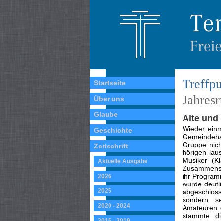
Treffpu
Startseite
Jahres
Über uns
Glaube
Alte und
Wieder ein
Geschichte
Gemeindehau
Gruppe nich
Zeitschrift
hörigen lau
Musiker (Kl
Aktuelle Ausgabe
Zusammensetz
ihr Program
2026
wurde deutl
2025
abgeschlos
sondern se
2020 - 2024
Amateuren g
stammte d
2015 - 2019