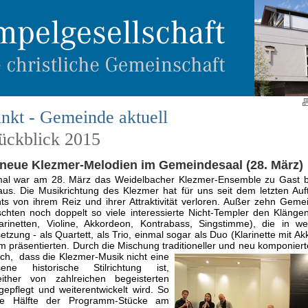
nkt - Gemeinde aktuell
rückblick 2015
 neue Klezmer-Melodien im Gemeindesaal (28. März)
mal war am 28. März das Weidelbacher Klezmer-Ensemble zu Gast b
s. Die Musikrichtung des Klezmer hat für uns seit dem letzten Auf
ts von ihrem Reiz und ihrer Attraktivität verloren. Außer zehn Gem
schten noch doppelt so viele interessierte Nicht-Templer den Klänge
arinetten, Violine, Akkordeon, Kontrabass, Singstimme), die in we
ung - als Quartett, als Trio, einmal sogar als Duo (Klarinette mit Ak
m präsentierten. Durch die Mischung traditioneller und neu komponier
ich,
dass die Klezmer-Musik nicht eine
sene historische Stilrichtung ist,
ither von zahlreichen begeisterten
epflegt und weiterentwickelt wird. So
ie Hälfte der Programm-Stücke am