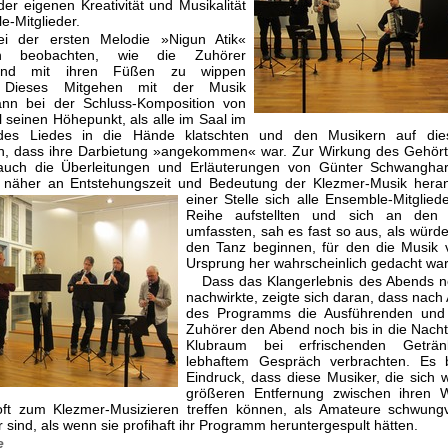
er eigenen Kreativität und Musikalität
e-Mitglieder.
i der ersten Melodie »Nigun Atik«
h beobachten, wie die Zuhörer
dend mit ihren Füßen zu wippen
 Dieses Mitgehen mit der Musik
ann bei der Schluss-Komposition von
 seinen Höhepunkt, als alle im Saal im
es Liedes in die Hände klatschten und den Musikern auf di
ten, dass ihre Darbietung »angekommen« war. Zur Wirkung des Gehör
auch die Überleitungen und Erläuterungen von Günter Schwanghart
s näher an Entstehungszeit und Bedeutung der Klezmer-Musik her
einer Stelle sich alle Ensemble-Mitgliede
Reihe aufstellten und sich an den 
umfassten, sah es fast so aus, als würden
den Tanz beginnen, für den die Musik 
Ursprung her wahrscheinlich gedacht war
Dass das Klangerlebnis des Abends n
nachwirkte, zeigte sich daran, dass nach
des Programms die Ausführenden und 
Zuhörer den Abend noch bis in die Nacht
Klubraum bei erfrischenden Geträ
lebhaftem Gespräch verbrachten. Es b
Eindruck, dass diese Musiker, die sich
größeren Entfernung zwischen ihren 
oft zum Klezmer-Musizieren treffen können, als Amateure schwungv
 sind, als wenn sie profihaft ihr Programm heruntergespult hätten.
e