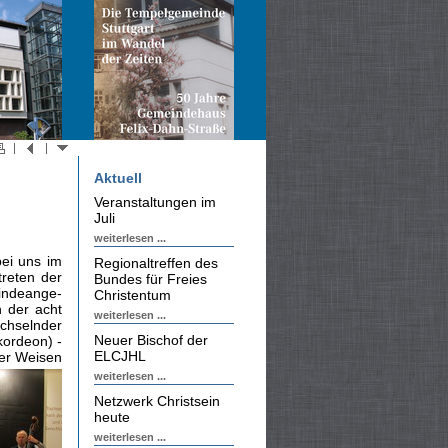
Aktuell
Veranstaltungen im
Juli
weiterlesen ...
ei uns im
Regionaltreffen des
treten der
Bundes für Freies
eindeange­
Christentum
n der acht
weiterlesen ...
chselnder
Neuer Bischof der
kordeon) -
ELCJHL
ter Weisen
weiterlesen ...
Netzwerk Christsein
heute
weiterlesen ...