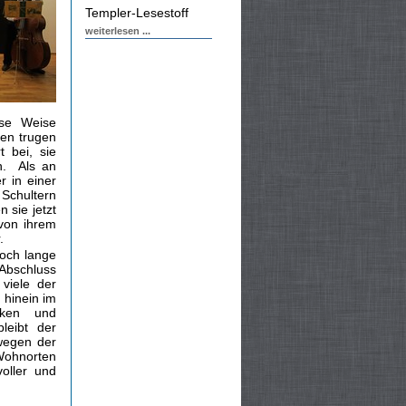
Templer-Lesestoff
weiterlesen ...
ese Weise
ten trugen
 bei, sie
an.
Als an
r in einer
Schultern
 sie jetzt
von ihrem
.
och lange
 Abschluss
viele der
 hinein im
nken und
leibt der
 wegen der
Wohnorten
oller und