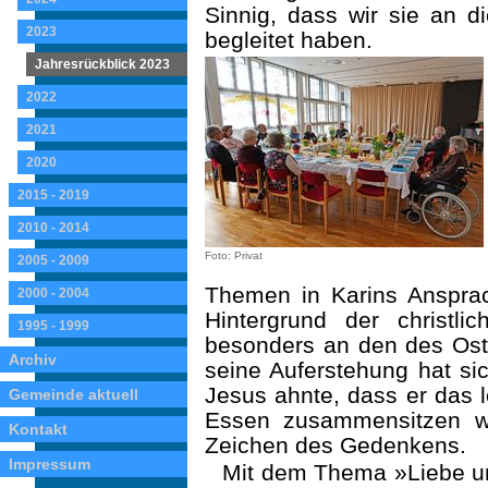
Sinnig, dass wir sie an 
2023
begleitet ha­ben.
Jahresrückblick 2023
2022
2021
2020
2015 - 2019
2010 - 2014
Foto: Privat
2005 - 2009
Themen in Karins An­spra
2000 - 2004
Hintergrund der christl
1995 - 1999
beson­ders an den des Ost
Archiv
seine Auferstehung hat si
Jesus ahnte, dass er das 
Gemeinde aktuell
Essen zusammensitzen w
Kontakt
Zeichen des Gedenkens.
Impressum
Mit dem Thema »Liebe un