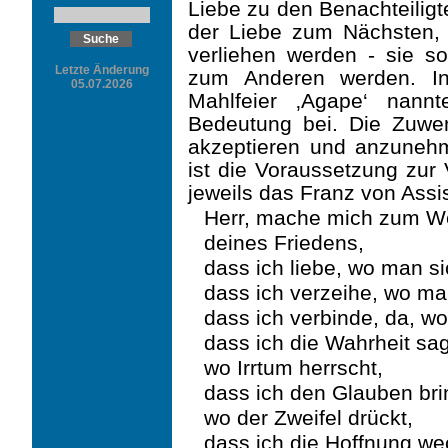
Liebe zu den Benachteiligt
der Liebe zum Nächsten, 
verliehen werden - sie s
Letzte Änderung
zum Anderen werden. In
05.07.2026
Mahlfeier ‚Agape‘ nann
Bedeutung bei. Die Zuw
akzeptieren und anzunehme
ist die Voraussetzung zur 
jeweils das Franz von Assi
Herr, mache mich zum W
deines Friedens,
dass ich liebe, wo man si
dass ich verzeihe, wo man
dass ich verbinde, da, wo S
dass ich die Wahrheit sa
wo Irrtum herrscht,
dass ich den Glauben bri
wo der Zweifel drückt,
dass ich die Hoffnung we