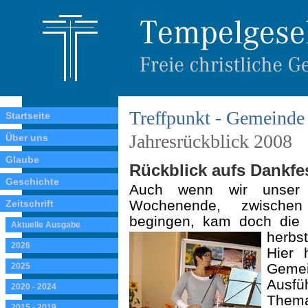
Treffpunkt - Gemeinde 
Startseite
Jahresrückblick 2008
Über uns
Glaube
Rückblick aufs Dankfes
Geschichte
Auch wenn wir unser 
Wochenende, zwische
Zeitschrift
begingen, kam doch die 
Aktuelle Ausgabe
herbs
2026
Hier 
Gemei
2025
Ausf
2020 - 2024
Thema
2015 - 2019