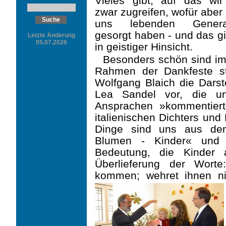
Vieles gibt, auf das wir
zwar zugreifen, wofür aber 
uns lebenden Generat
gesorgt haben - und das gi
Letzte Änderung
05.07.2026
in geistiger Hinsicht.
Besonders schön sind imm
Rahmen der Dankfeste st
Wolfgang Blaich die Dars
Lea Sandel vor, die un
Ansprachen »kommentiert
italienischen Dichters und
Dinge sind uns aus dem
Blumen - Kinder« und 
Bedeutung, die Kinder
Überlieferung der Wort
kommen; wehret ihnen ni