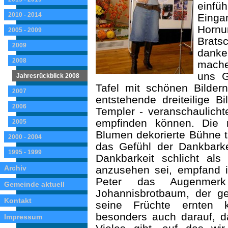
ein
2010 - 2014
Einga
Hornu
2005 - 2009
Brats
2009
dank
2008
mache
uns G
Jahresrückblick 2008
Tafel mit schönen Bildern
2007
entstehende dreiteilige B
2006
Templer - veranschaulicht
empfinden können. Die r
2005
Blumen dekorierte Bühne t
2000 - 2004
das Gefühl der Dankbark
1995 - 1999
Dankbarkeit schlicht al
Archiv
anzusehen sei, empfand i
Peter das Augenmer
Gemeinde aktuell
Johannisbrotbaum, der g
Kontakt
seine Früchte ernten k
besonders auch darauf, d
Impressum