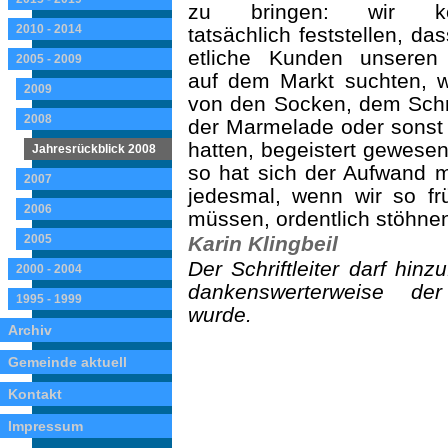
zu bringen: wir ko
2010 - 2014
tatsächlich feststellen, da
etliche Kunden unseren
2005 - 2009
auf dem Markt suchten, w
2009
von den Socken, dem Schni
2008
der Marmelade oder sonst 
hatten, begeistert gewese
Jahresrückblick 2008
so hat sich der Aufwand m
2007
jedesmal, wenn wir so fr
2006
müssen, ordentlich stöhne
2005
Karin Klingbeil
Der Schriftleiter darf hin
2000 - 2004
dankenswerterweise de
1995 - 1999
wurde.
Archiv
Gemeinde aktuell
Kontakt
Impressum