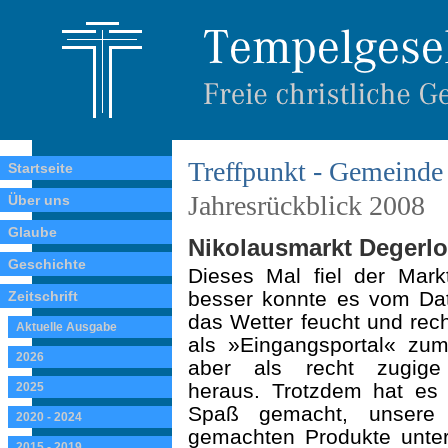
Treffpunkt - Gemeinde 
Startseite
Jahresrückblick 2008
Über uns
Glaube
Nikolausmarkt Degerlo
Geschichte
Dieses Mal fiel der Mar
besser konnte es vom Dat
Zeitschrift
das Wetter feucht und rech
Aktuelle Ausgabe
als »Eingangsportal« zum
2026
aber als recht zugig
heraus. Trotzdem hat es 
2025
Spaß gemacht, unsere 
2020 - 2024
gemachten Produkte unter
2015 - 2019