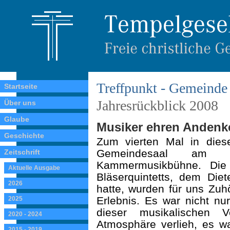
Treffpunkt - Gemeinde 
Startseite
Jahresrückblick 2008
Über uns
Glaube
Musiker ehren Andenke
Geschichte
Zum vierten Mal in dies
Gemeindesaal am
Zeitschrift
Kammermusikbühne. Die 
Aktuelle Ausgabe
Bläserquintetts, dem Die
2026
hatte, wurden für uns Zu
Erlebnis. Es war nicht nu
2025
dieser musikalischen V
2020 - 2024
Atmosphäre verlieh, es wa
2015 - 2019