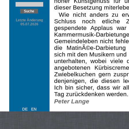
hoher Kunstgenuss für un
dieser Besetzung miterlebe
Wie nicht anders zu er
Schluss noch etliche Z
Letzte Änderung
05.07.2026
gespendete Applaus war 
Kammermusik-Darbietung
Gemeindeleben nicht fehle
die MatinÃ©e-Darbietung
sich mit den Musikern und
unterhalten, wobei viele 
angebotenen Kürbiscrem
Zwiebelkuchen gern zuspr
denjenigen, die diesen le
Ich bin sicher, dass wir 
Tag zurückdenken werden.
Peter Lange
DE
EN