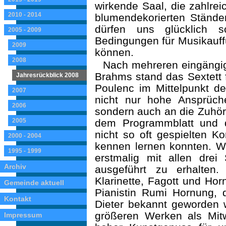
wirkende Saal, die zahlre
2010 - 2014
blumendekorierten Ständer 
dürfen uns glücklich s
2005 - 2009
Bedingungen für Musikauff
2009
können.
2008
Nach mehreren eingängi
Brahms stand das Sextett f
Jahresrückblick 2008
Poulenc im Mittelpunkt d
2007
nicht nur hohe Ansprüch
2006
sondern auch an die Zuhöre
2005
dem Programmblatt und 
nicht so oft gespielten K
2000 - 2004
kennen lernen konnten. Wir
1995 - 1999
erstmalig mit allen drei
Archiv
ausgeführt zu erhalten.
Klarinette, Fagott und Hor
Gemeinde aktuell
Pianistin Rumi Hornung,
Kontakt
Dieter bekannt geworden 
größeren Werken als Mitw
Impressum