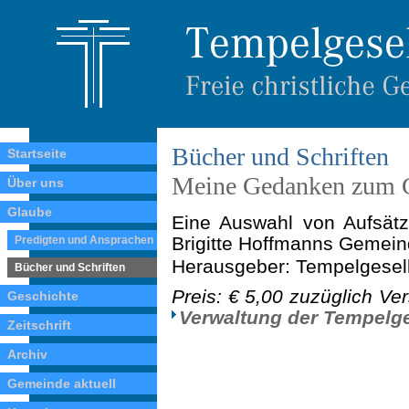
Bücher und Schriften
Startseite
Meine Gedanken zum G
Über uns
Glaube
Eine Auswahl von Aufsätz
Brigitte Hoffmanns Gemein
Predigten und Ansprachen
Herausgeber: Tempelgesell
Bücher und Schriften
Preis: € 5,00 zuzüglich Ve
Geschichte
Verwaltung der Tempel­ge
Zeitschrift
Archiv
Gemeinde aktuell