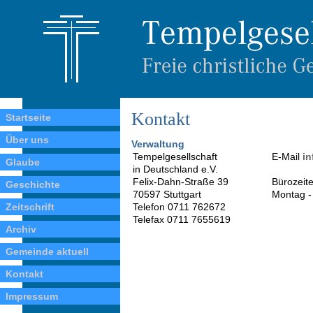
Kontakt
Startseite
Über uns
Verwaltung
Tempelgesellschaft
E-Mail
in
Glaube
in Deutschland e.V.
Felix-Dahn-Straße 39
Bürozeit
Geschichte
70597 Stuttgart
Montag - 
Zeitschrift
Telefon 0711 762672
Telefax 0711 7655619
Archiv
Gemeinde aktuell
Kontakt
Impressum