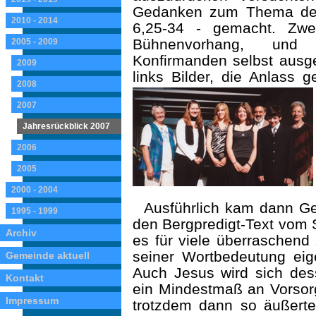
Gedanken zum Thema des 
2010 - 2014
6,25-34 - gemacht. Zwe
Bühnenvorhang, und 
2005 - 2009
Konfirmanden selbst ausge
2009
links Bilder, die Anlass
2008
2007
Jahresrückblick 2007
2006
2005
2000 - 2004
Ausführlich kam dann Geb
1995 - 1999
den Bergpredigt-Text vom S
Archiv
es für viele überraschend 
seiner Wortbedeutung eige
Gemeinde aktuell
Auch Jesus wird sich de
Kontakt
ein Mindestmaß an Vorsorg
Impressum
trotzdem dann so äußerte