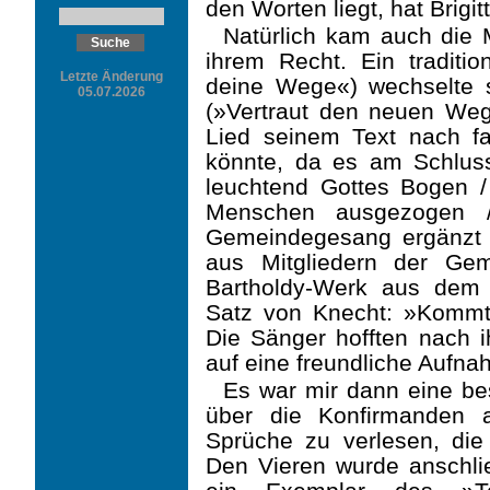
den Worten liegt, hat Brigi
Natürlich kam auch die 
ihrem Recht. Ein traditio
Letzte Änderung
deine Wege«) wechselte 
05.07.2026
(»Vertraut den neuen Weg
Lied seinem Text nach fa
könnte, da es am Schluss
leuchtend Gottes Bogen 
Menschen ausgezogen 
Gemeindegesang ergänzt h
aus Mitgliedern der Ge
Bartholdy-Werk aus dem
Satz von Knecht: »Kommt
Die Sänger hofften nach i
auf eine freundliche Aufna
Es war mir dann eine be
über die Konfirmanden 
Sprüche zu verlesen, die 
Den Vieren wurde anschli