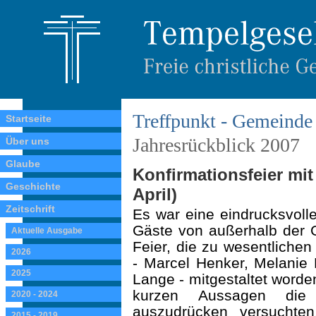
Treffpunkt - Gemeinde 
Startseite
Jahresrückblick 2007
Über uns
Glaube
Konfirmationsfeier mit
Geschichte
April)
Zeitschrift
Es war eine eindrucksvoll
Gäste von außerhalb der G
Aktuelle Ausgabe
Feier, die zu wesentlichen
2026
- Marcel Henker, Melanie
2025
Lange - mitgestaltet worden
kurzen Aussagen die W
2020 - 2024
auszudrücken versuchte
2015 - 2019