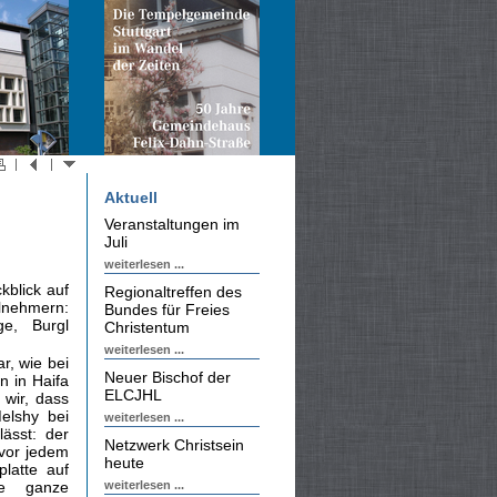
Aktuell
Veranstaltungen im
Juli
weiterlesen ...
kblick auf
Regionaltreffen des
lnehmern:
Bundes für Freies
ge, Burgl
Christentum
weiterlesen ...
r, wie bei
Neuer Bischof der
n in Haifa
ELCJHL
wir, dass
elshy bei
weiterlesen ...
lässt: der
Netzwerk Christsein
 vor jedem
heute
latte auf
ne ganze
weiterlesen ...