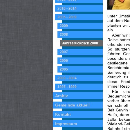
2010 - 2014
unter Umstä
2005 - 2009
auf dem Nac
planten wir
2009
ein.
2008
Aber wir
Reise hatte
Jahresrückblick 2008
erkunden wo
So stürzten
2007
führten Ge
besonders i
2006
gestiegen
Berichters
2005
Sanierung i
deutlich zu
2000 - 2004
diese Fried
immer Respe
1995 - 1999
Für ei
Archiv
Bequemlichk
vorher über
Gemeinde aktuell
wir schnell
Beit Guvrin
Kontakt
Haifa, dan
Jaffa beka
Impressum
Wieland-Gel
Bahnhof str