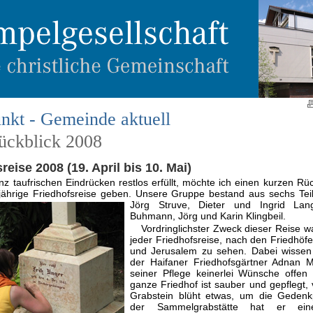
nkt - Gemeinde aktuell
rückblick 2008
reise 2008 (19. April bis 10. Mai)
z taufrischen Eindrücken restlos erfüllt, möchte ich einen kurzen Rüc
jährige Friedhofsreise geben. Unsere Gruppe bestand aus sechs Tei
Jörg Struve, Dieter und Ingrid Lan
Buhmann, Jörg und Karin Klingbeil.
Vordringlichster Zweck dieser Reise wa
jeder Friedhofsreise, nach den Friedhöfe
und Jerusalem zu sehen. Dabei wissen 
der Haifaner Friedhofsgärtner Adnan M
seiner Pflege keinerlei Wünsche offen 
ganze Friedhof ist sauber und gepflegt,
Grabstein blüht etwas, um die Gedenkp
der Sammelgrabstätte hat er ei