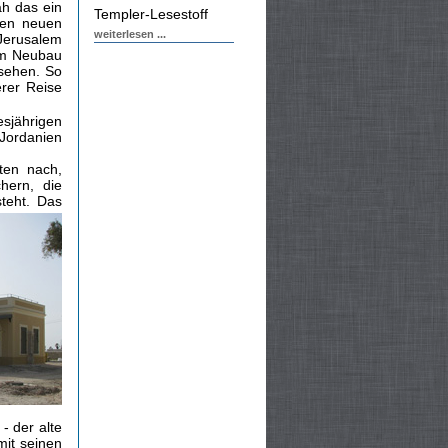
ah das ein
Templer-Lesestoff
nen neuen
weiterlesen ...
Jerusalem
em Neubau
sehen. So
erer Reise
sjährigen
 Jordanien
ten nach,
hern, die
steht.
Das
- der alte
mit seinen