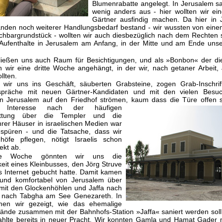
Blumenrabatte angelegt. In Jerusalem s
wenig anders aus - hier wollten wir ei
Gärtner ausfindig machen. Da hier in 
nden noch weiterer Handlungsbedarf bestand - wir wussten von ein
hbargrundstück - wollten wir auch diesbezüglich nach dem Rechten 
 Aufenthalte in Jerusalem am Anfang, in der Mitte und am Ende uns
 ließen uns auch Raum für Besichtigungen, und als »Bonbon« der die
n wir eine dritte Woche angehängt, in der wir, nach getaner Arbeit,
llten.
 wir uns ins Geschäft, säuberten Grabsteine, zogen Grab-Inschrif
spräche mit neuen Gärtner-Kandidaten und mit den vielen Besuc
n Jerusalem auf den Friedhof strömen, kaum dass die Türe offen 
e Interesse nach der häufigen
tattung über die Templer und die
hrer Häuser in israelischen Medien war
 spüren - und die Tatsache, dass wir
höfe pflegen, nötigt Israelis schon
kt ab.
ne Woche gönnten wir uns die
eit eines Kleinbusses, den Jörg Struve
s Internet gebucht hatte. Damit kamen
 und komfortabel von Jerusalem über
 mit den Glockenhöhlen und Jaffa nach
n nach Tabgha am See Genezareth. In
men wir gezeigt, wie das ehemalige
ände zusammen mit der Bahnhofs-Station »Jaffa« saniert werden soll 
ahlte bereits in neuer Pracht. Wir konnten Gamla und Hamat Gader 