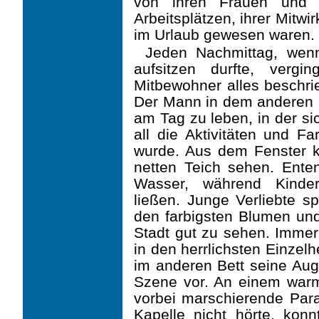
von ihren Frauen und F
Arbeitsplätzen, ihrer Mitwi
im Urlaub ge­wesen waren.
Jeden Nachmittag, wen
aufsitzen durfte, verg
Mitbewohner alles beschri
Der Mann in dem anderen B
am Tag zu leben, in der si
all die Aktivitäten und F
wurde. Aus dem Fenster 
netten Teich sehen. Ent
Wasser, während Kinde
ließen. Junge Verliebte sp
den farbigsten Blumen und
Stadt gut zu sehen. Imme
in den herrlichsten Einzel
im anderen Bett seine Auge
Szene vor. An einem warm
vorbei marschierende Par
Kapelle nicht hörte, konn