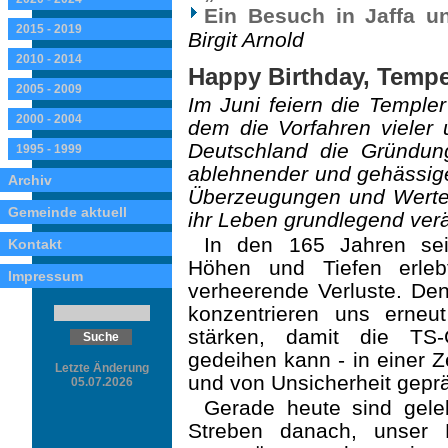
Ein Besuch in Jaffa u
2015 - 2019
Birgit Arnold
2010 - 2014
Happy Birthday, Tempe
2005 - 2009
Im Juni feiern die Temple
2000 - 2004
dem die Vorfahren vieler 
Deutschland die Gründung
1995 - 1999
ableh­nender und gehässige
Archiv
Überzeugungen und Werten
Gemeinde aktuell
ihr Leben grundlegend ver
In den 165 Jahren seit
Kontakt
Höhen und Tiefen erleb
Impressum
verheerende Verluste. De
konzentrieren uns erneu
stärken, damit die TS-
gedeihen kann - in einer Z
Letzte Änderung
und von Unsicherheit gepräg
05.07.2026
Gerade heute sind geleb
Streben danach, unser 