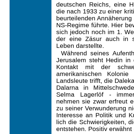
deutschen Reichs, eine H
die nach 1933 zu einer krit
beurteilenden An­näherung
NS-Regime führte. Hier be
sich jedoch noch im 1. Wel
der eine Zäsur auch in 
Leben darstellte.
Während seines Aufenth
Jerusalem steht Hedin in
Kontakt mit der schwe
ameri­kanischen Koloni
Landsleute trifft, die Dale
Dalarna in Mittelschwede
Selma Lagerlöf - immerhi
nehmen sie zwar erfreut e
zu seiner Verwun­derung ni
Interes­se an Politik und K
lich die Schwierigkeiten, d
entstehen. Positiv erwähnt 