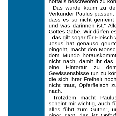
notfalls beschwören zu kö
Das würde kaum zu de
Verkünder Paulus passen. U
dass es so nicht gemeint 
und was darinnen ist.“ All
Gottes Gabe. Wir dürfen e
- das gilt sogar für Fleisc
Jesus hat genauso geurte
eingeht, macht den Mensc
dem Munde herauskommt,
nicht nach, damit ihr das 
eine Hintertür zu de
Gewissensbisse tun zu könn
die sich ihrer Freiheit no
nicht traut, Opferfleisch 
nach.
Trotzdem macht Paulu
scheint mir wichtig, auch fü
alles führt zum Guten“, 
einer sagt ‚das ist Opfer