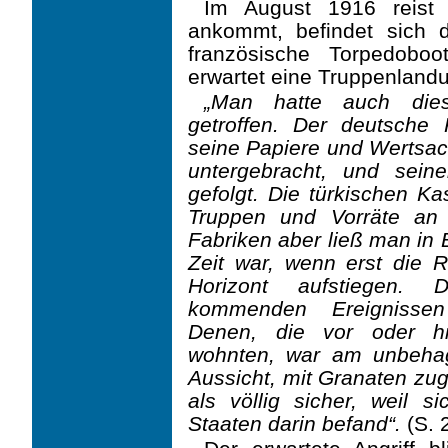
Im August 1916 reist 
ankommt, befindet sich 
französische Torpedobo
erwartet eine Truppenlandun
„Man hatte auch die
getroffen. Der deutsche 
seine Papiere und Wertsa
unterge­bracht, und sei
gefolgt. Die türkischen 
Truppen und Vorräte an s
Fabriken aber ließ man in 
Zeit war, wenn erst die 
Horizont aufstiegen.
kommenden Ereignissen
Denen, die vor oder h
wohnten, war am unbe­hag
Aussicht, mit Granaten zug
als völlig sicher, weil s
Staaten darin befand“.
(S. 