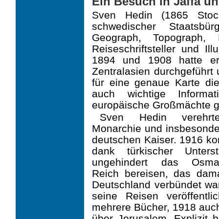
Ein Besuch in Jaffa u
Sven Hedin (1865 Stoc
schwedischer Staatsb
Geograph, Topograph, E
Reiseschriftsteller und Il
1894 und 1908 hatte er
Zentralasien durchgeführt 
für eine genaue Karte di
auch wichtige Informat
europäische Großmächte 
Sven Hedin verehrt
Monarchie und insbe­sond
deutschen Kaiser. 1916 ko
dank türkischer Unterst
ungehindert das Os­ma
Reich bereisen, das dama
Deutsch­land verbündet wa
seine Reisen veröffent­li
mehrere Bücher, 1918 auc
über Je­rusalem. Explizit 