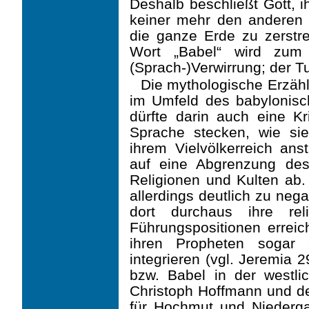
Deshalb beschließt Gott, i
keiner mehr den an­deren
die ganze Erde zu zerstr
Wort „Babel“ wird zum I
(Sprach-)Verwirrung; der Tu
Die mythologische Erzäh
im Umfeld des babylonisc
dürfte darin auch eine Kr
Sprache stecken, wie si
ihrem Vielvölkerreich ans
auf eine Abgrenzung de
Religionen und Kulten ab.
allerdings deutlich zu neg
dort durchaus ihre rel
Führungspositionen erreic
ihren Propheten sogar 
integrieren (vgl. Jeremia 
bzw. Babel in der westlic
Christoph Hoffmann und de
für Hochmut und Niedergan