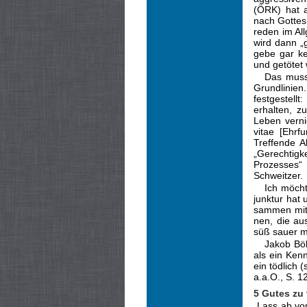
(ÖRK) hat a
nach Gottes 
reden im Al
wird dann „
gebe gar ke
und getötet
Das muss 
Grundlinien
fest­gestel
erhalten, z
Leben verni
vitae [Ehrf
Treffende A
„Gerechtigk
Prozesses“ 
Schweitzer.
Ich möcht
junktur hat 
sam­men mit
nen, die au
süß sauer m
Jakob Bö
als ein Ken
ein tödlich 
a.a.O., S. 12
5 Gutes zu 
„Lass ab vo