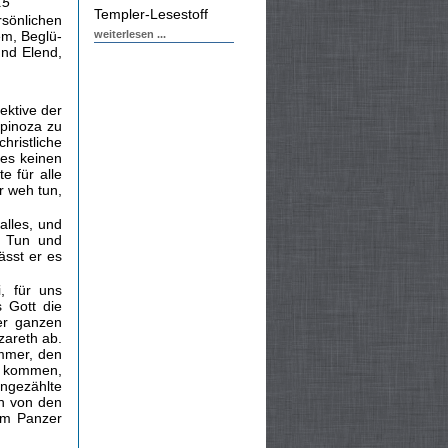
15
Templer-Lesestoff
sönlichen
em, Beglü­
weiterlesen ...
nd Elend,
ektive der
Spinoza zu
christliche
 es keinen
e für alle
r weh tun,
alles, und
n Tun und
ässt er es
, für uns
 Gott die
der ganzen
zareth ab.
ammer, den
u kommen,
ngezählte
n von den
em Panzer