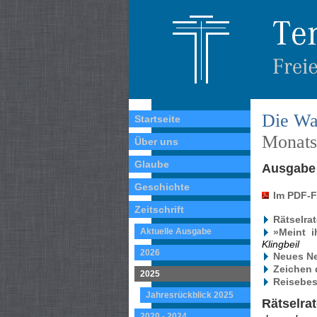
Die Wa
Startseite
Monatss
Über uns
Glaube
Ausgabe 
Geschichte
Im PDF-
Zeitschrift
Rätselra
Aktuelle Ausgabe
»Meint i
Klingbeil
2026
Neues Ne
Zeichen 
2025
Reisebes
Jahresrückblick 2025
Rätselra
2020 - 2024