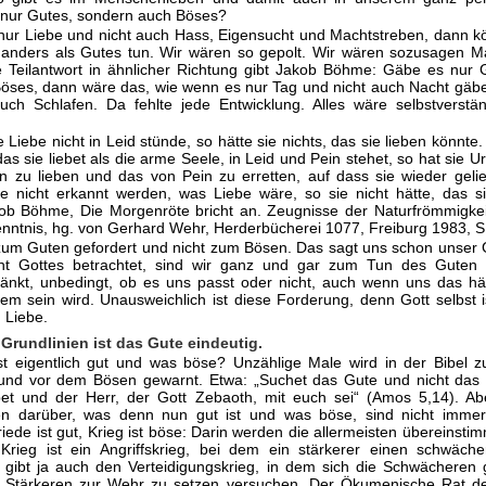
 nur Gutes, sondern auch Böses?
ur Liebe und nicht auch Hass, Eigensucht und Machtstreben, dann k
t anders als Gutes tun. Wir wären so gepolt. Wir wären sozusagen M
e Teilantwort in ähnlicher Richtung gibt Jakob Böhme: Gäbe es nur
Böses, dann wäre das, wie wenn es nur Tag und nicht auch Nacht gä
uch Schlafen. Da fehlte jede Entwicklung. Alles wäre selbstverstä
 Liebe nicht in Leid stünde, so hätte sie nichts, das sie lieben könnte.
as sie liebet als die arme Seele, in Leid und Pein stehet, so hat sie Ur
 zu lieben und das von Pein zu erretten, auf dass sie wieder geli
 nicht erkannt werden, was Liebe wäre, so sie nicht hätte, das s
kob Böhme, Die Morgenröte bricht an. Zeugnisse der Naturfrömmigke
kenntnis, hg. von Gerhard Wehr, Herderbücherei 1077, Freiburg 1983, S
zum Guten gefordert und nicht zum Bösen. Das sagt uns schon unser
ht Gottes betrachtet, sind wir ganz und gar zum Tun des Guten g
ränkt, unbedingt, ob es uns passt oder nicht, auch wenn uns das häu
em sein wird. Unausweichlich ist diese Forderung, denn Gott selbst 
 Liebe.
 Grundlinien ist das Gute eindeutig.
t eigentlich gut und was böse? Unzählige Male wird in der Bibel 
und vor dem Bösen gewarnt. Etwa: „Suchet das Gute und nicht das 
bet und der Herr, der Gott Zebaoth, mit euch sei“ (Amos 5,14). Ab
en darüber, was denn nun gut ist und was böse, sind nicht immer
riede ist gut, Krieg ist böse: Darin werden die allermeisten übereinsti
 Krieg ist ein Angriffskrieg, bei dem ein stärkerer einen schwäch
Es gibt ja auch den Verteidigungskrieg, in dem sich die Schwächeren
 Stärkeren zur Wehr zu setzen versuchen. Der Ökumenische Rat de