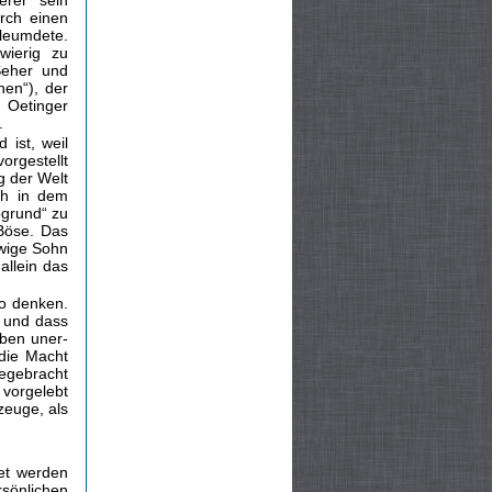
erer sein
urch einen
rleumdete.
wierig zu
Seher und
en“), der
h Oetinger
.
ist, weil
orgestellt
g der Welt
ch in dem
bgrund“ zu
Böse. Das
 ewige Sohn
allein das
o denken.
, und dass
eben uner­
 die Macht
hegebracht
 vorgelebt
zeuge, als
tet werden
sönlichen