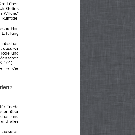
Kraft üben
ich Gottes
n Willens“
künftige,
sche Hin­
Erfüllung
irdischen
, dass wir
 Tode und
 Menschen
. 101).
er in der
rden?
für Friede
isten über
achen und
 und alles
n, äußeren