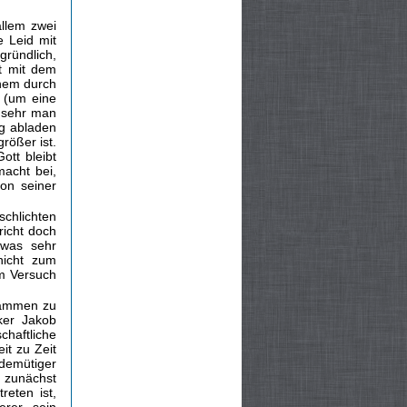
llem zwei
 Leid mit
ründlich,
ht mit dem
inem durch
 (um eine
o sehr man
ng abladen
rößer ist.
ott bleibt
acht bei,
on seiner
schlichten
richt doch
twas sehr
nicht zum
em Versuch
sammen zu
ker Jakob
chaftliche
it zu Zeit
demütiger
 zunächst
reten ist,