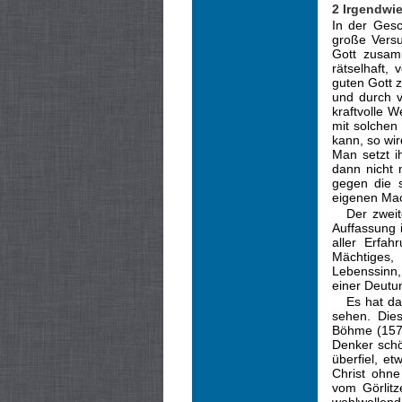
2 Irgendwie
In der Gesc
große Vers
Gott zu­sam
rätselhaft,
guten Gott 
und durch v
kraftvolle 
mit solchen
kann, so wi
Man setzt i
dann nicht 
gegen die s
eigenen Mach
Der zweit
Auf­fassung 
aller Erfa
Mächtiges,
Lebenssinn, 
einer Deutu
Es hat d
se­hen. Di
Böhme (1575
Denker schö
überfiel, e
Christ ohne
vom Görlitz