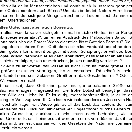
m Bösen und tue Gutes; suche Frieden und jage ihm nach!“ Psalm 34,
tlich gibt es im Menschenleben und damit auch in unserem ganz per
t nur Gutes, sondern auch Böses? Und das bedeutet: Neben Erfreulich
hönem findet sich jede Menge an Schmerz, Leiden, Leid, Jammer u
hem, Unerträglichem.
 alles Gute, lässt aber auch Böses zu.
 alles, was da so vor sich geht, einmal im Lichte Gottes, in der Persp
sub specie aeternitatis“, um einen Ausdruck des Philosophen Baruch 
ann stellt sich die Frage: Wieso eigentlich lässt Gott das Böse zu? Die 
esagt doch in ihrem Kern: Gott, dem sich alles verdankt und ohne den
Sinn geben kann, meint es gut mit seiner Schöpfung, er will das Best
höpfe. Wieso verhindert er es dann aber nicht, dass Menschen einande
, sich demütigen, sich unterdrücken, ja sich mutwillig vernichten?
 gleich zu antworten: Wir wissen es nicht. Gott ist immer größer als 
 größer als unser Vermögen, ihn zu verstehen. Rätselhaft ist sei
n Handeln und sein Zulassen. Greift er in das Geschehen ein? Oder l
Wir wissen es nicht.
t nun nicht, dass Gott eine ganz und gar unbekannte Größe sei
so ein einziges Fragezeichen. Die frohe Botschaft besagt ja, dass
er Wille der Liebe ist. Er ist gütig, menschenfreundlich, ja er ist 
edingten Welt zugewandt. Das lesen wir insbesondere an Jesus von Na
 deshalb fragen wir: Wieso gibt es all das Leid, das Leiden, den J
r selbst das Glück hat, einigermaßen ungeschoren durchs Leben z
allen Grund hat, dankbar zu sein, muss doch bedenken, wie u
n Unerfreulichem heim­gesucht werden, sei es von Bösem, das ihne
tan wird, sei es, dass sie von den Gesetzen der Natur wie von ein
d erdrückt werden.