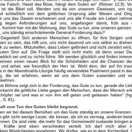
hne Falsch. Hasst das Böse, hängt dem Guten an“ (Römer 12,9). Vo
ist die Bibel voll. Werden uns da von unserem Gewissen, von ir
nd schließlich von dem göttlichen Ursprung aller Wesen und Din
die uns das Dasein erschweren und uns alle Freude am Leben nehme
g liegen Anforderungen auf uns, angefangen damit, früh aus
. Kommt hier mit der Mahnung, das Gute zu tun, eine unseren ganzen
 uns ständig ein­schränkende General-Forderung dazu?
Gegenteil! Sich anderen Menschen zu öffnen, für ihre Sorgen und
ssen zu sein, das hilft uns, uns nicht dauernd um uns selbst zu drehe
k zu weiten. Mitzuhelfen, dass Leben gefördert und nicht zerstört wird,
uten Sinn auf. Die Frage stellt sich nicht mehr, ob denn unser Da
rgeblich sei und zu nichts führe. Wir werden glücklich und finden innere
winnen einen neuen Blick für die Schönheiten und die Chancen de
und sehet, wie freundlich der Herr ist. Wohl dem, der auf ihn trau
s in der Abend­mahls-Liturgie häufig verwendete Psalmwort passt in das
ung, die wir erfah­ren, wenn wir uns dem Guten zuwenden und 
bkehren.
b Böhme zeigt sich in der Forderung, das Gute zu tun, gerade die Lie
 erkannt die göttliche Liebe gegen den Menschen, dass der Mensch er
chöpfer sei und was er von ihm will getan und gelassen haben“ (hg
, S. 81).
aft zum Tun des Guten bleibt begrenzt.
oßen wir bei diesem Bemühen um das Gute ständig an unsere Grenzen
s gibt nicht wenige Leute, die besser, als ich es vermag, anderen bei
önnen. Da sind viele, die mehr für das Gemeinwohl zustande bringen al
Kräfte sind eben verschieden verteilt. Ich darf mich aber 
k­ten Möglichkeiten annehmen. Wir dürfen, wie es in dem Kirchenlied 