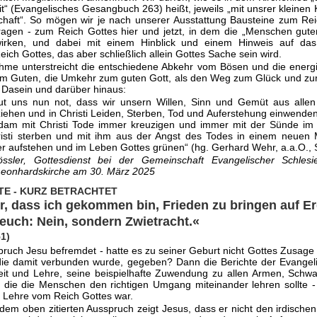
t“ (Evangelisches Gesangbuch 263) heißt, jeweils „mit unsrer kleinen 
­schaft“. So mögen wir je nach unserer Ausstattung Bausteine zum Re
agen - zum Reich Gottes hier und jetzt, in dem die „Menschen gute
r­ken, und dabei mit einem Hinblick und einem Hinweis auf das 
eich Got­tes, das aber schließlich allein Gottes Sache sein wird.
hme unterstreicht die entschiedene Abkehr vom Bösen und die energi
 Guten, die Umkehr zum guten Gott, als den Weg zum Glück und zur 
n Dasein und darüber hinaus:
ut uns nun not, dass wir unsern Willen, Sinn und Gemüt aus allen 
iehen und in Christi Leiden, Sterben, Tod und Auferstehung einwenden
dam mit Christi Tode immer kreuzigen und immer mit der Sünde im
isti sterben und mit ihm aus der Angst des Todes in einem neuen
r aufstehen und im Leben Gottes grünen“ (hg. Gerhard Wehr, a.a.O., S
ssler, Gottesdienst bei der Gemeinschaft Evangelischer Schlesi
 Leonhardskirche am 30. März 2025
TE - KURZ BETRACHTET
hr, dass ich gekommen bin, Frieden zu bringen auf E
 euch: Nein, sondern Zwietracht.«
1)
pruch Jesu befremdet - hatte es zu seiner Geburt nicht Gottes Zusage 
die damit verbunden wurde, gegeben? Dann die Berichte der Evangel
eit und Lehre, seine beispielhafte Zuwendung zu allen Armen, Schw
, die die Menschen den richtigen Umgang miteinander lehren sollte -
r Lehre vom Reich Gottes war.
dem oben zitierten Ausspruch zeigt Jesus, dass er nicht den irdische