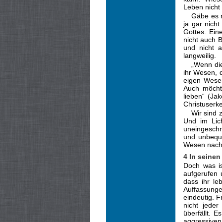
Leben nicht
Gäbe es n
ja gar nich
Gottes. Ein
nicht auch 
und nicht a
langweilig.
„Wenn die
ihr Wesen, d
eigen Wesen
Auch möchte
lieben“ (Ja
Christus­er
Wir sind 
Und im Lic
uneinge­sch
und unbe­qu
Wesen nach
4 In seinen
Doch was is
aufgerufen 
dass ihr le
Auffassung
eindeutig. F
nicht jeder
überfällt. 
aggressiven