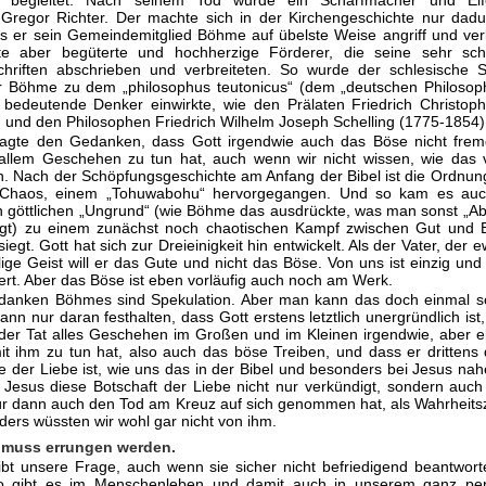
d beglei­tet. Nach seinem Tod wurde ein Scharfmacher und Eif
 Gregor Richter. Der machte sich in der Kirchengeschichte nur dad
 er sein Gemeinde­mitglied Böhme auf übelste Weise angriff und ve
e aber begüterte und hochherzige Förderer, die seine sehr sch
hriften abschrieben und verbreiteten. So wurde der schlesische 
 Böhme zu dem „philosophus teutonicus“ (dem „deutschen Philosoph
 bedeutende Denker einwirkte, wie den Prälaten Friedrich Christop
 und den Philosophen Friedrich Wilhelm Joseph Schelling (1775-1854)
gte den Gedanken, dass Gott irgendwie auch das Böse nicht fremd 
 allem Geschehen zu tun hat, auch wenn wir nicht wissen, wie das v
. Nach der Schöpfungsgeschichte am Anfang der Bibel ist die Ordnun
 Chaos, einem „Tohuwabohu“ hervorgegangen. Und so kam es au
 göttlichen „Ungrund“ (wie Böhme das ausdrückte, was man sonst „A
egt) zu einem zunächst noch chaotischen Kampf zwischen Gut und 
iegt. Gott hat sich zur Dreieinigkeit hin entwickelt. Als der Vater, der
ige Geist will er das Gute und nicht das Böse. Von uns ist einzig und 
ert. Aber das Böse ist eben vorläufig auch noch am Werk.
danken Böhmes sind Spekulation. Aber man kann das doch einmal s
ann nur daran festhalten, dass Gott erstens letztlich unergründlich ist
 der Tat alles Geschehen im Großen und im Kleinen irgendwie, aber 
mit ihm zu tun hat, also auch das böse Treiben, und dass er drittens
le der Liebe ist, wie uns das in der Bibel und besonders bei Jesus na
 Jesus diese Botschaft der Liebe nicht nur verkündigt, sondern auch
ür dann auch den Tod am Kreuz auf sich genommen hat, als Wahrheits
ders wüssten wir wohl gar nicht von ihm.
 muss errungen werden.
ibt unsere Frage, auch wenn sie sicher nicht befriedigend beantwor
o gibt es im Menschenleben und damit auch in unserem ganz per