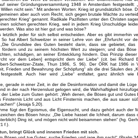
uf seiner Gründungsver­sammlung 1948 in Amsterdam festgestellt: „
Willen nicht sein.“ Mit ande­ren Worten: Krieg ist grundsätzlich böse. D
lgemeinen aber auch vom Recht, sich gegen brutale Mächte zu vertei
gerechter Krieg“ genannt. Radikale Pazifisten unter den Christen sage
inen solchen gerechten Krieg, weil in jedem Krieg Unschuldige lei
 werden. Was also ist hier gut und was böse?
letztlich jeder für sich selbst entscheiden. Aber es gibt immerhin ve
. So hat Albert Schweitzer in seiner Lehre von der „Ehrfurcht vor 
lt: „Die Grundidee des Guten besteht darin, dass sie gebietet, da
u fördern und zu seinem höchsten Wert zu steigern; und das Böse 
chten, schädigen, an seiner Entwicklung hindern. Das Prinzip dieser
urcht vor dem Leben] entspricht dem der Liebe“ (cit. bei Richard 
lbert-Schweit­zer-Zitate, Thun 1986, S. 96). Der ÖRK hat 1986 in 
eit, Frieden und Bewahrung der Schöpfung“ als die drei Säulen des „K
festgestellt. Auch hier wird „Liebe“ entfaltet, ganz ähnlich wie 
e, gerade in einer Zeit, in der die Desinformation und damit die Lüg
und in der nach Herzenslust gelogen wird, die Wahrhaftigkeit hinzufüge
 der Liebe zum Guten gehört: „Weh denen, die Böses gut und Gutes 
s Finsternis Licht und aus Licht Finsternis machen, die aus sauer s
achen!“ (Jesaja 5,20).
hme fügt den Egoismus, die Eigensucht, und dazu gehört auch der Ma
nzeichen des Bösen hinzu: „Die Liebe hasset die Ichheit, darum dass d
(sterblich) Ding ist, und mögen nicht wohl beisammen stehen“ (hg. Ger
1 f.).
tun, bringt Glück und inneren Frieden mit sich.
m Bösen und tue Gutes; suche Frieden und jage ihm nach!“ (Psalm 34