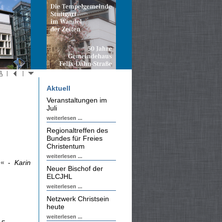
Aktuell
Veranstaltungen im
Juli
weiterlesen ...
Regionaltreffen des
Bundes für Freies
Christentum
weiterlesen ...
.«
-
Karin
Neuer Bischof der
ELCJHL
weiterlesen ...
Netzwerk Christsein
heute
weiterlesen ...