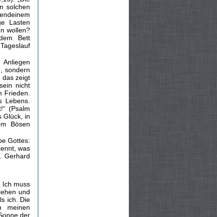
n solchen
gendeinem
ge Lasten
n wollen?
 dem Bett
 Tageslauf
 Anliegen
n, sondern
 das zeigt
sein nicht
n Frieden.
s Lebens.
t!“ (Psalm
 Glück, in
vom Bösen
be Gottes:
kennt, was
. Gerhard
. Ich muss
stehen und
s ich. Die
in meinen
„Sonne der