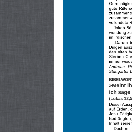
Gerechtigkei
gute Ritter
zusammen­tr
zusammenwi
vollendete R
Jakob Bö
wendung zum
im irdische
„Darum t
Dingen ausz
den alten A
Sterben Chr
immer wiede
Andreas Rö
Stuttgarter
BIBELWOR
»Meint i
Ich sage
(Lukas 12,5
Dieser Auss
auf Erden, 
Jesu Tätigk
Be­drängten
Inhalt seine
Doch mit 