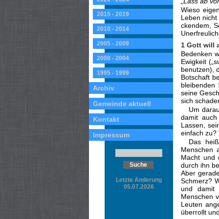
„Lass ab vo
Wieso eigen
2015 - 2019
Le­ben nich
ckendem, Sc
2010 - 2014
Un­erfreulic
2005 - 2009
1 Gott will
Bedenken wir
2000 - 2004
Ewigkeit („
benutzen), d
1995 - 1999
Botschaft b
bleibenden 
Archiv
sei­ne Gesc
sich schaden
Gemeinde aktuell
Um darauf
da­mit auch
Kontakt
Lassen, sei
einfach zu? 
Impressum
Das heiß
Menschen al
Macht und d
durch ihn b
Aber gerade
Letzte Änderung
Schmerz? We
05.07.2026
und damit 
Menschen vo
Leuten ange
überrollt un