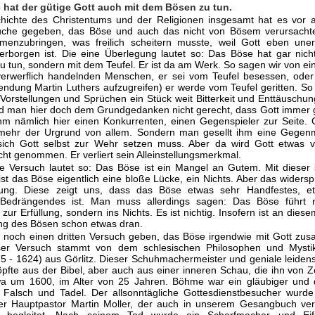
 hat der gütige Gott auch mit dem Bösen zu tun.
hichte des Christentums und der Religionen insgesamt hat es vor a
uche gegeben, das Böse und auch das nicht von Bösem verursachte
menzubringen, was freilich scheitern musste, weil Gott eben unerg
 ver­borgen ist. Die eine Überlegung lautet so: Das Böse hat gar nic
zu tun, sondern mit dem Teufel. Er ist da am Werk. So sagen wir von e
erwerf­lich handelnden Menschen, er sei vom Teufel besessen, oder
Wendung Martin Luthers aufzugreifen) er werde vom Teufel geritten. S
 Vorstellun­gen und Sprüchen ein Stück weit Bitterkeit und Enttäuschu
rd man hier doch dem Grundgedanken nicht gerecht, dass Gott immer g
hm nämlich hier einen Konkurrenten, einen Gegenspieler zur Seite. G
mehr der Ur­grund von allem. Sondern man gesellt ihm eine Gegenm
ich Gott selbst zur Wehr setzen muss. Aber da wird Gott etwas v
t genommen. Er ver­liert sein Alleinstellungsmerkmal.
e Versuch lautet so: Das Böse ist ein Mangel an Gutem. Mit dieser 
ist das Böse eigentlich eine bloße Lücke, ein Nichts. Aber das widersp
hrung. Diese zeigt uns, dass das Böse etwas sehr Handfestes, e
 Be­drängendes ist. Man muss allerdings sagen: Das Böse führt 
zur Erfül­lung, sondern ins Nichts. Es ist nichtig. Insofern ist an dies
ng des Bö­sen schon etwas dran.
a noch einen dritten Versuch geben, das Böse irgendwie mit Gott zu
eser Versuch stammt von dem schlesischen Philosophen und Mysti
 - 1624) aus Görlitz. Dieser Schuhmachermeister und geniale leidens
pfte aus der Bibel, aber auch aus einer inneren Schau, die ihn von Ze
twa um 1600, im Alter von 25 Jahren. Böhme war ein gläubiger und 
 Falsch und Tadel. Der allsonntägliche Gottesdienstbesucher wurde
er Hauptpastor Martin Moller, der auch in unserem Gesangbuch vert