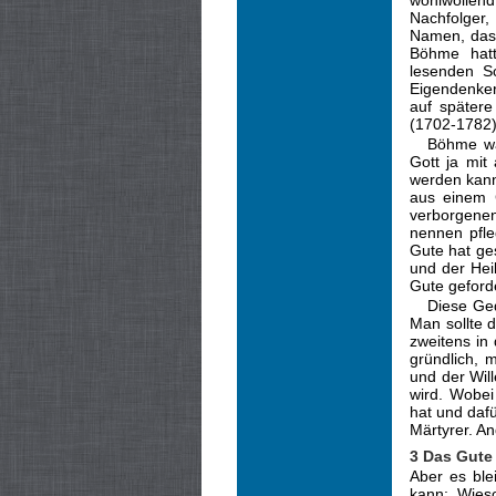
wohlwollen
Nachfolger,
Namen, dass
Böhme hatt
lesenden Sc
Eigendenker
auf spätere
(1702-1782)
Böhme wa
Gott ja mit
werden kann
aus ei­nem
verborgenen
nennen pfl
Gute hat ges
und der Heil
Gute geford
Diese Ge
Man sollte d
zweitens in
gründlich, 
und der Wil
wird. Wobei
hat und daf
Märtyrer. An
3 Das Gute
Aber es ble
kann: Wies