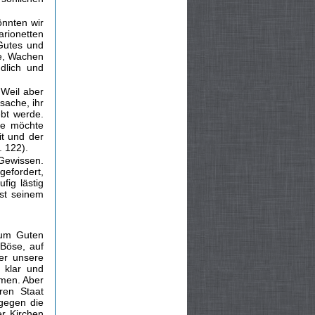
önnten wir
arionetten
 Gutes und
be, Wachen
ndlich und
 Weil aber
sache, ihr
ebt werde.
ie möchte
it und der
. 122).
 Gewissen.
efordert,
fig lästig
ist seinem
zum Guten
Böse, auf
er unsere
 klar und
mmen. Aber
eren Staat
 gegen die
r Kirchen