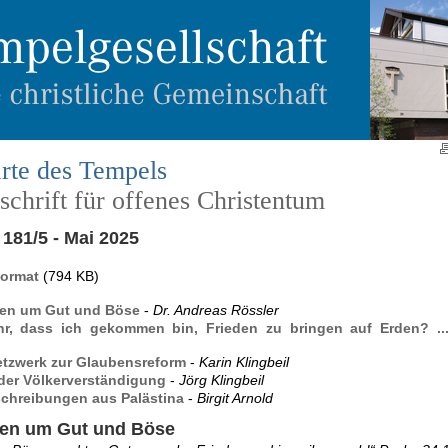
rte des Tempels
chrift für offenes Christentum
181/5 - Mai 2025
Format
(794 KB)
ten um Gut und Böse
-
Dr. Andreas Rössler
hr, dass ich gekommen bin, Frieden zu bringen auf Erden? ..
tzwerk zur Glaubensreform
-
Karin Klingbeil
der Völkerverständigung
-
Jörg Klingbeil
chreibungen aus Palästina
-
Birgit Arnold
ten um Gut und Böse