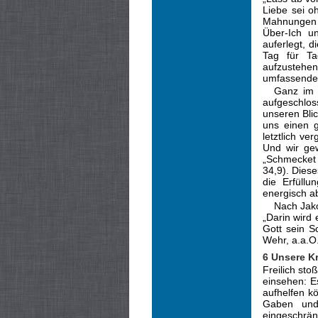
Liebe sei o
Mahnungen 
Über-Ich u
auferlegt, 
Tag für Ta
aufzustehen
umfassende,
Ganz im 
aufge­schlo
unseren Blic
uns einen g
letztlich ve
Und wir ge
„Schmecket 
34,9). Diese
die Erfüll
energisch a
Nach Jako
„Darin wird
Gott sein S
Wehr, a.a.O.
6 Unsere Kr
Freilich st
einsehen: E
aufhelfen k
Gaben und 
eingeschrän