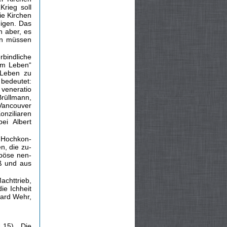
Krieg soll
ie Kirchen
digen. Das
n aber, es
den müssen
rbindliche
dem Leben“
s Leben zu
bedeutet:
 veneratio
Brüllmann,
Vancouver
onziliaren
bei Albert
e Hochkon­
n, die zu­
böse nen­
üß und aus
chttrieb,
ie Ichheit
hard Wehr,
,15). „Die