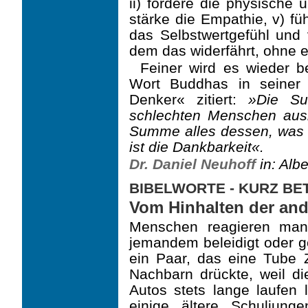
ii) fördere die physische 
stärke die Empathie, v) fü
das Selbstwertgefühl und 
dem das widerfährt, ohne 
Feiner wird es wieder b
Wort Buddhas in seiner 
Denker« zitiert:
»Die Su
schlechten Menschen ausm
Summe alles dessen, was 
ist die Dankbarkeit«.
Dr. Daniel Neuhoff
in: Alb
BIBELWORTE - KURZ B
Vom Hinhalten der and
Menschen reagieren man
jemandem beleidigt oder g
ein Paar, das eine Tube 
Nach­barn drückte, weil d
Autos stets lange laufen 
einige ältere Schuljung