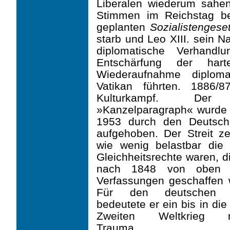
Liberalen wiederum sahen
Stimmen im Reichstag be
geplanten
Sozialistengese
starb und Leo XIII. sein N
diplomatische Verhandl
Entschärfung der ha
Wiederaufnahme diplom
Vatikan führten.
1886/8
Kulturkampf. Der u
»Kanzelparagraph« wurde a
1953 durch den Deutsch
aufgehoben. Der Streit ze
wie wenig belastbar die 
Gleichheits­rechte waren, d
nach 1848 von oben »ok
Verfassungen geschaffen 
Für den deut­schen K
bedeutete er ein bis in di
Zweiten Weltkrieg na
Trauma.