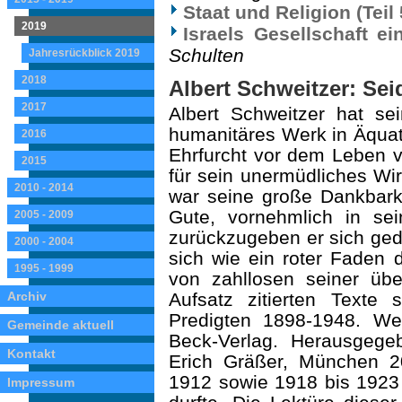
Staat und Religion (Teil
2019
Israels Gesellschaft e
Schulten
Jahresrückblick 2019
2018
Albert Schweitzer: Sei
2017
Albert Schweitzer hat se
humanitäres Werk in Äquato
2016
Ehrfurcht vor dem Leben ve
2015
für sein unermüdliches Wir
2010 - 2014
war seine große Dankbarkei
Gute, vornehmlich in se
2005 - 2009
zurückzugeben er sich gedr
2000 - 2004
sich wie ein roter Faden
1995 - 1999
von zahllosen seiner übe
Archiv
Aufsatz zitierten Texte
Predigten 1898-1948. W
Gemeinde aktuell
Beck-Verlag. Herausgeg
Kontakt
Erich Gräßer, München 2
1912 sowie 1918 bis 1923 i
Impressum