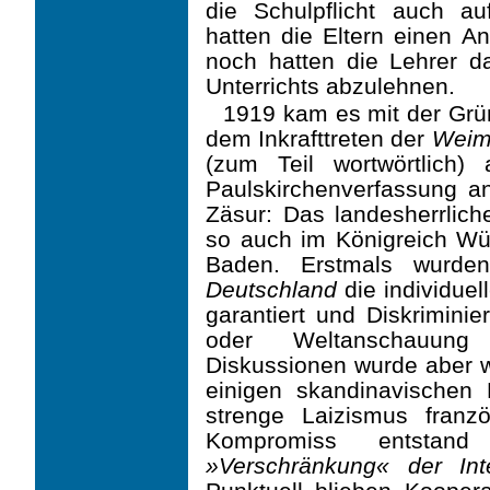
die Schulpflicht auch au
hatten die Eltern einen An
noch hatten die Lehrer das
Unterrichts abzulehnen.
1919 kam es mit der Gr
dem Inkrafttreten der
Weim
(zum Teil wortwörtlich
Paulskir­chenverfassung a
Zäsur: Das landesherrlich
so auch im Königreich W
Baden. Erst­mals wurden
Deutschland
die individuell
garantiert und Diskrimini
oder Weltanschauung
Diskussionen wurde aber w
einigen skandinavischen
strenge Laizismus franzö
Kompromiss entstan
»Verschränkung« der In