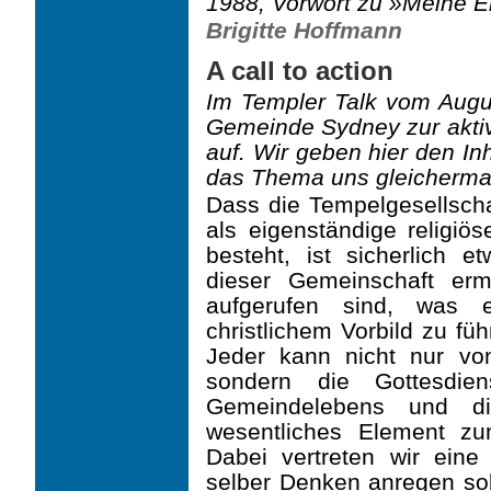
1988, Vorwort zu »Meine Er
Brigitte Hoffmann
A call to action
Im Templer Talk vom Augus
Gemeinde Sydney zur akt
auf. Wir geben hier den In
das Thema uns gleichermaße
Dass die Tempelgesellschaf
als eigenständige religi
besteht, ist sicherlich 
dieser Gemeinschaft erm
aufgerufen sind, was 
christlichem Vorbild zu fü
Jeder kann nicht nur von
sondern die Gottesdie
Gemeinde­lebens und di
wesentliches Element zu
Dabei vertreten wir eine
selber Denken anregen sol