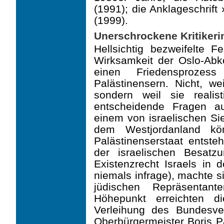
(1991); die Anklageschrif
(1999).
Unerschrockene Kritikeri
Hellsichtig bezweifelte 
Wirksamkeit der Oslo-A
einen Friedensproze
Palästinensern. Nicht, we
sondern weil sie realis
entscheidende Fragen a
einem von israelischen Si
dem Westjordanland kön
Palästinen­serstaat entste
der israelischen Besatzu
Existenzrecht Israels in 
niemals infrage), machte s
jüdischen Repräsentan
Höhepunkt erreichten d
Verleihung des Bundesver
Oberbürgermeister Boris Pa