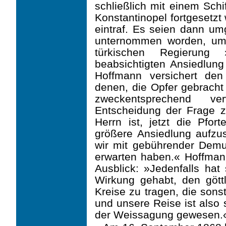
schließlich mit einem Schi
Konstantinopel fortgesetz
ein­traf. Es seien dann um
unternommen worden, um 
türkischen Regierung
beabsichtigten Ansiedlung
Hoffmann versichert de
denen, die Opfer ge­bracht 
zweckent­sprechend 
Entscheidung der Frage z
Herrn ist, jetzt die Pfor
größere Ansiedlung aufzus
wir mit gebührender Demu
erwarten haben.« Hoffmann
Ausblick: »Jedenfalls hat
Wirkung gehabt, den göt
Kreise zu tragen, die sons
und unsere Reise ist also 
der Weissagung gewesen.