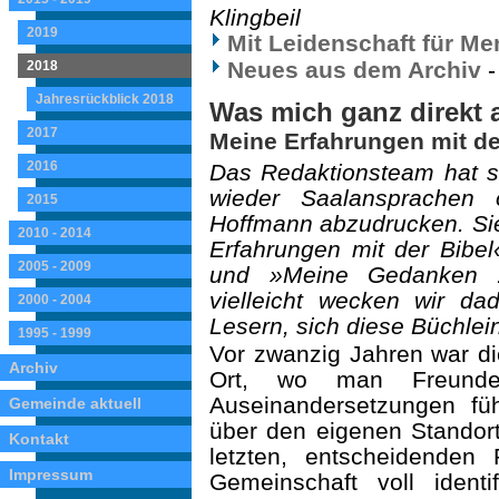
Klingbeil
2019
Mit Leidenschaft für M
Neues aus dem Archiv
2018
Jahresrückblick 2018
Was mich ganz direkt 
2017
Meine Erfahrungen mit de
2016
Das Redaktionsteam hat s
wieder Saalansprachen 
2015
Hoffmann abzudrucken. Sie
2010 - 2014
Erfahrungen mit der Bibe
2005 - 2009
und »Meine Gedanken z
vielleicht wecken wir da
2000 - 2004
Lesern, sich diese Büchlei
1995 - 1999
Vor zwanzig Jahren war di
Archiv
Ort, wo man Freunde 
Auseinandersetzungen fü
Gemeinde aktuell
über den eigenen Standort
Kontakt
letzten, entscheidenden
Impressum
Gemeinschaft voll identi