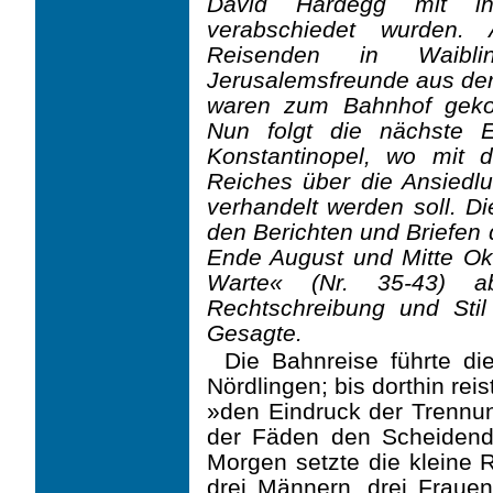
David Hardegg mit ih
verabschiedet wurden.
Reisenden in Waibli
Jerusalemsfreunde aus de
waren zum Bahnhof gek
Nun folgt die nächste 
Konstantinopel, wo mit 
Reiches über die Ansiedl
verhandelt werden soll. Di
den Berichten und Briefen 
Ende August und Mitte Ok
Warte« (Nr. 35-43) abg
Rechtschreibung und Stil
Gesagte.
Die Bahnreise führte di
Nördlingen; bis dorthin re
»den Eindruck der Trennun
der Fäden den Scheidend
Morgen setzte die kleine 
drei Männern, drei Fraue