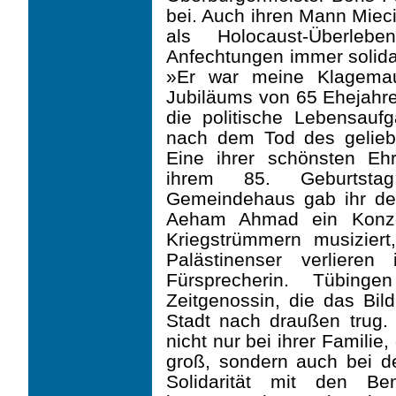
bei. Auch ihren Mann Mieci
als Holocaust-Überleb
Anfechtungen immer solidar
»Er war meine Klage­mau
Jubiläums von 65 Ehejahre
die politische Lebensauf
nach dem Tod des geliebt
Eine ihrer schönsten Eh
ihrem 85. Geburtstag
Gemeindehaus gab ihr der 
Aeham Ahmad ein Konze
Kriegstrümmern musiziert
Palästinenser verliere
Fürsprecherin. Tübinge
Zeitgenossin, die das Bild
Stadt nach draußen trug. 
nicht nur bei ihrer Familie
groß, sondern auch bei de
Solidarität mit den Ben