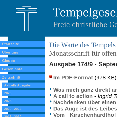
Die Warte des Tempels
Startseite
Monatsschrift für offe
Über uns
Glaube
Ausgabe 174/9 - Septe
Geschichte
Im PDF-Format
(978 KB)
Zeitschrift
Aktuelle Ausgabe
Was mich ganz direkt a
2026
A call to action
-
Ingrid 
2025
Nachdenken über eine
Das Auge ist des Leibes
2020 - 2024
Vom Kirschenhardthof
2015 - 2019