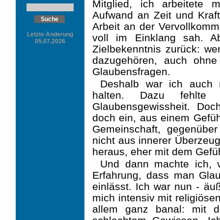
Mitglied, ich arbeitete 
Aufwand an Zeit und Kraft,
Arbeit an der Vervollkom
Letzte Änderung
voll im Einklang sah. A
05.07.2026
Zielbekenntnis zurück: wer
dazugehören, auch ohne 
Glaubensfragen.
Deshalb war ich auch 
halten. Dazu fehlte
Glaubensgewissheit. Doch
doch ein, aus einem Gefüh
Gemeinschaft, gegenüber
nicht aus innerer Überzeu
heraus, eher mit dem Gefü
Und dann machte ich, v
Erfahrung, dass man Glau
einlässt. Ich war nun - äu
mich inten­siv mit religiö
allem ganz banal: mit 