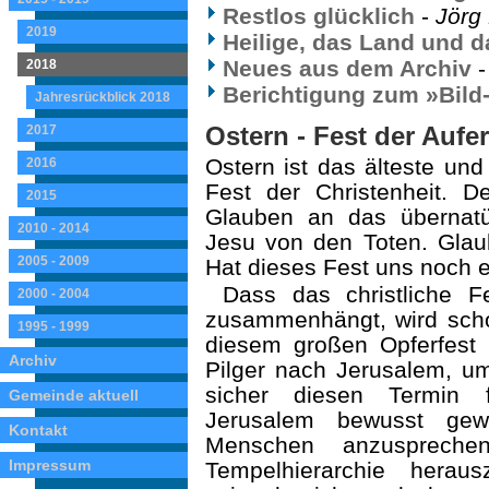
Restlos glücklich
-
Jörg 
2019
Heilige, das Land und d
Neues aus dem Archiv
2018
Berichtigung zum »Bild
Jahresrückblick 2018
Ostern - Fest der Auf
2017
Ostern ist das älteste und
2016
Fest der Christenheit.
2015
Glauben an das übernatü
2010 - 2014
Jesu von den Toten. Gla
2005 - 2009
Hat dieses Fest uns noch 
Dass das christliche 
2000 - 2004
zusammenhängt, wird scho
1995 - 1999
diesem großen Opferfest 
Archiv
Pilger nach Jerusalem, u
sicher diesen Termin 
Gemeinde aktuell
Jerusalem bewusst gewä
Kontakt
Menschen anzusprech
Impressum
Tempelhierarchie herau