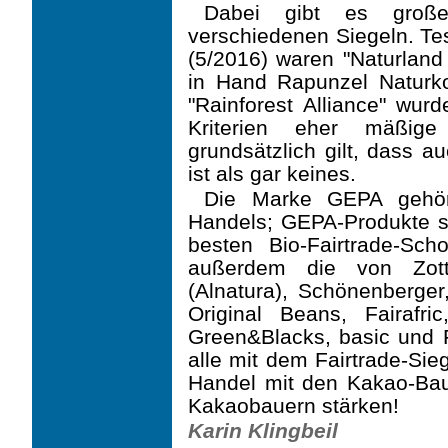
Dabei gibt es große
verschiedenen Siegeln. Tes
(5/2016) waren "Naturland 
in Hand Rapunzel Naturkos
"Rainforest Alliance" wur
Kriterien eher mäßige 
grundsätzlich gilt, dass 
ist als gar keines.
Die Marke GEPA gehör
Handels; GEPA-Produkte sind
besten Bio-Fairtrade-Sc
außerdem die von Zotte
(Alnatura), Schönenberge
Original Beans, Fairafric
Green&Blacks, basic und Fa
alle mit dem Fairtrade-Sie
Handel mit den Kakao-Ba
Kakaobauern stärken!
Karin Klingbeil