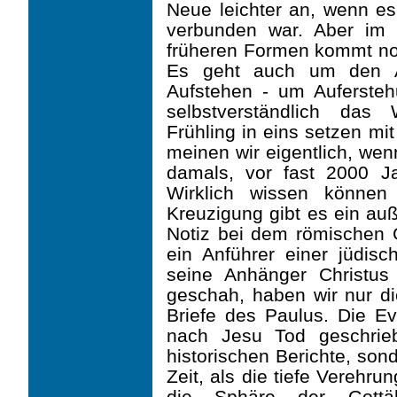
Neue leichter an, wenn es
verbunden war. Aber im 
früheren Formen kommt noc
Es geht auch um den A
Aufstehen - um Auferste
selbstverständlich das
Frühling in eins setzen mi
meinen wir eigentlich, wen
damals, vor fast 2000 J
Wirklich wissen können
Kreuzigung gibt es ein auß
Notiz bei dem römischen G
ein Anführer einer jüdis
seine Anhänger Christu
geschah, haben wir nur di
Briefe des Paulus. Die E
nach Jesu Tod geschrie
historischen Berichte, so
Zeit, als die tiefe Verehr
die Sphäre der Gottähn