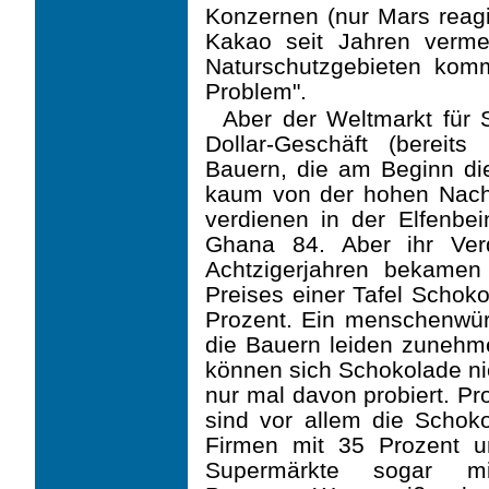
Konzernen (nur Mars reagier
Kakao seit Jahren verme
Naturschutzgebieten kom
Problem".
Aber der Weltmarkt für S
Dollar-Geschäft (bereit
Bauern, die am Beginn di
kaum von der hohen Nachf
verdienen in der Elfenbe
Ghana 84. Aber ihr Ver
Achtzigerjahren bekame
Preises einer Tafel Schoko
Prozent. Ein menschenwürd
die Bauern leiden zunehm
können sich Schokolade nic
nur mal davon probiert.
Pro
sind vor allem die Schok
Firmen mit 35 Prozent u
Super­märkte sogar m