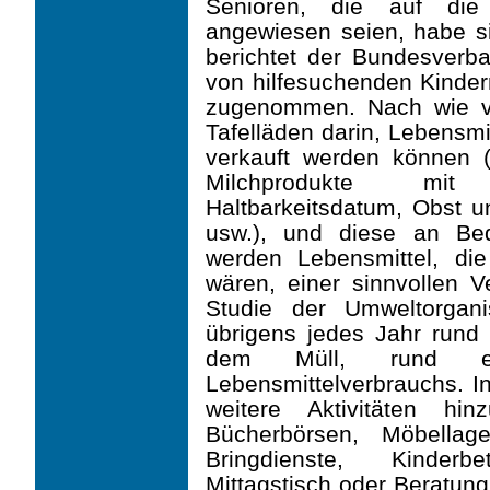
Senioren, die auf die 
angewiesen seien, habe si
berichtet der Bundesverba
von hilfesuchenden Kinder
zugenommen. Nach wie vor
Tafelläden darin, Lebensmi
verkauft werden können 
Milchprodukte mit
Haltbarkeitsdatum, Obst 
usw.), und diese an Bedü
werden Lebensmittel, d
wären, einer sinnvollen 
Studie der Umweltorga
übrigens jedes Jahr rund
dem Müll, rund ei
Lebensmittelverbrauchs. I
weitere Aktivitäten hi
Bücherbörsen, Möbellag
Bringdienste, Kinderb
Mittagstisch oder Beratung