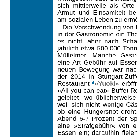
sich mittlerweile als Or
Armut und Einsamkeit be
am sozialen Leben zu ermö
Die Verschwendung von Le
in der Gastronomie ein T
es nicht, aber nach Sch
jähr­lich etwa 500.000 Ton
Mülleimer. Manche Gast
eine Art Gebühr auf Essens
neuen Bewegung war nac
der 2014 in Stuttgart-Zu
Restaurant
»Yuoki«
eröff
»All-you-can-eat«-Buffet-
geleitet, wo üblicherweis
weil sich nicht wenige Gäs
ob eine Hungersnot droht
Abend 6-7 Prozent der Sp
eine »Strafgebühr« von e
Essen ein; daraufhin fiele