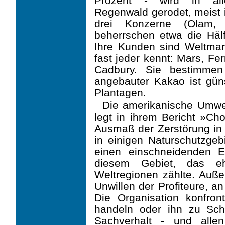
Prozent - wird in al
Regenwald gerodet, meist i
drei Konzerne (Olam, 
beherrschen etwa die Häl
Ihre Kunden sind Weltma
fast jeder kennt: Mars, Fe
Cadbury. Sie bestimmen
angebauter Kakao ist güns
Plantagen.
Die amerikanische Umwel
legt in ihrem Bericht »Cho
Ausmaß der Zerstörung in 
in einigen Naturschutzgeb
einen einschneidenden E
diesem Gebiet, das eh
Weltregionen zählte. Auß
Unwillen der Profiteure, a
Die Organisation konfron
handeln oder ihn zu Sch
Sachverhalt - und alle