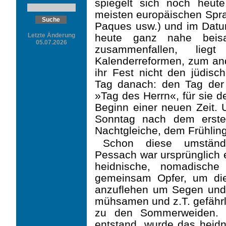
spiegelt sich noch heu
meisten europäischen Sprac
Paques usw.) und im Datu
Letzte Änderung
heute ganz nahe beis
05.07.2026
zusammenfallen, lie
Kalenderreformen, zum and
ihr Fest nicht den jüdis
Tag danach: den Tag der
»Tag des Herrn«, für sie 
Beginn einer neuen Zeit. U
Sonntag nach dem erste
Nachtgleiche, dem Frühlin
Schon diese umständl
Pessach war ursprünglich e
heidnische, nomadische
gemeinsam Opfer, um die
anzuflehen um Segen und
mühsamen und z.T. gefähr
zu den Sommerweiden. A
entstand, wurde das heid