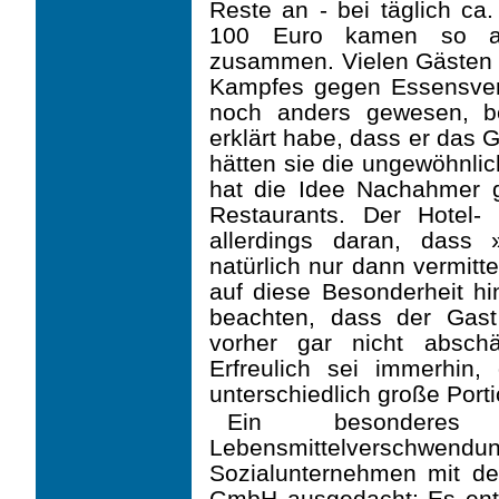
Reste an - bei täglich ca.
100 Euro kamen so an
zusammen. Vielen Gästen g
Kampfes gegen Essensve
noch anders gewesen, be
erklärt habe, dass er das 
hätten sie die ungewöhnlic
hat die Idee Nachahmer g
Restaurants. Der Hotel- 
aller­dings daran, dass 
natürlich nur dann vermitt
auf diese Besonderheit h
beachten, dass der Gast
vorher gar nicht absch
Erfreulich sei immerhi
unterschiedlich große Port
Ein besondere
Lebensmittelverschwendu
Sozialunternehmen mit 
GmbH ausgedacht: Es entw