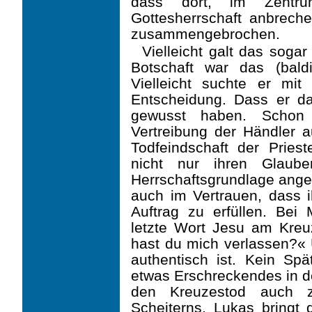
dass dort, im Zentr
Gottesherrschaft anbrech
zusammengebrochen.
Vielleicht galt das sogar
Botschaft war das (bal
Vielleicht suchte er m
Entscheidung. Dass er dam
gewusst haben. Schon 
Vertreibung der Händler 
Todfeindschaft der Priest
nicht nur ihren Glaub
Herrschaftsgrundlage angegr
auch im Vertrauen, dass 
Auftrag zu erfüllen. Bei
letzte Wort Jesu am Kreu
hast du mich verlassen?« 
authentisch ist. Kein Sp
etwas Erschre­ckendes in 
den Kreuzestod auch z
Scheiterns. Lukas bringt 