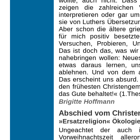
wollte, auch nicht. Das
zeigen die zahlreichen
interpretieren oder gar um
sie von Luthers Übersetzun
Aber schon die ältere gri
für mich positiv besetz
Versuchen, Probieren, Unt
Das ist doch das, was wir
nahebringen wollen: Neue
etwas daraus lernen, u
ablehnen. Und von dem al
Das erscheint uns absurd.
den frühesten Christengem
das Gute behaltet!« (1.The
Brigitte Hoffmann
Abschied vom Christe
»Ersatzreligion« Ökologi
Ungeachtet der auch 
Vorweihnachtszeit allero