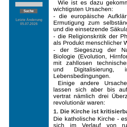
Wie ist es dazu gekomm
wichtigsten Ursachen:
- die europäische Aufklä
Letzte Änderung
Ermutigung zum selbständi
05.07.2026
und die einsetzende Säkula
- die Religionskritik der 
als Produkt menschlicher 
- der Siegeszug der Nat
Biologie (Evolution, Hirn
mit zahllosen technischen
und Digitalisierung, 
Lebensbedingungen.
Einige andere Ursache
lassen sich aber bis a
vertrat nämlich drei Übe
revolutionär waren:
1. Die Kirche ist kritisierb
Die katholische Kirche - e
sich im Verlauf von r