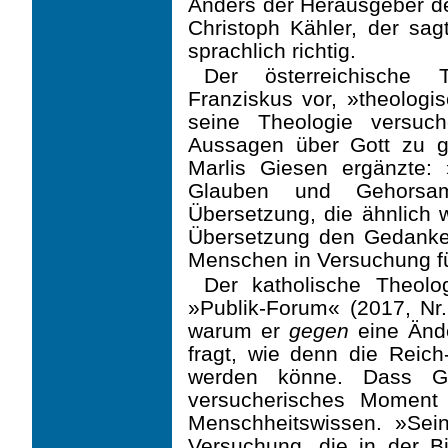
Anders der Herausgeber de
Christoph Kähler, der sag
sprachlich richtig.
Der österreichische 
Franziskus vor, »theologis
seine Theologie versuch
Aussagen über Gott zu glä
Marlis Giesen ergänzte:
Glauben und Gehorsa
Übersetzung, die ähnlich w
Übersetzung den Gedanken
Menschen in Versuchung fü
Der katholische Theolo
»Publik-Forum« (2017, Nr.
warum er
gegen
eine Ände
fragt, wie denn die Reich
werden könne. Dass Go
versucherisches Moment
Menschheitswissen. »Sein
Versuchung, die in der B