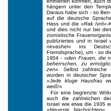
entfliehen konnten, auch 
hängern unter den Temple
Daraus habe sich - so Ben-
auf die deutsche Sprache
Hass und die
»Rak Ivrit«
-
und dies nicht nur bei de
zionistische Frauenorganis
publi­ziertes und in Israe
nevashel«
ins Deutsch
Fremdsprache), um - so di
1954 -
»den Frauen, die n
beherrschen, zu ermögli
zen«
. Selbst zahlreich
wurden in deutscher Sprac
»Jede kluge Hausfrau w
weiß!«
Für eine begrenzte Wirk
auch die zahlreichen deu
Israel wie etwa die 1935 
»Neueste Nachrichten«
,