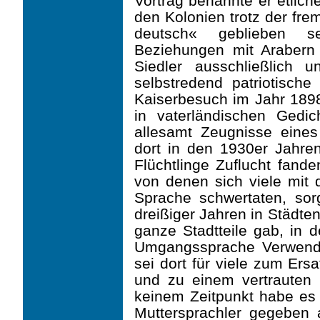
Vortrag benannte er etlich
den Kolonien trotz der f
deutsch« geblieben sei
Beziehungen mit Arabern
Siedler ausschließlich 
selbstredend patriotische
Kaiserbesuch im Jahr 189
in vaterländischen Gedic
allesamt Zeugnisse eines
dort in den 1930er Jahren
Flüchtlinge Zuflucht fand
von denen sich viele mit
Sprache schwertaten, sor
dreißiger Jahren in Städten
ganze Stadtteile gab, in 
Umgangssprache Verwen­d
sei dort für viele zum Ers
und zu einem vertrauten 
keinem Zeitpunkt habe es 
Muttersprachler gegeben 