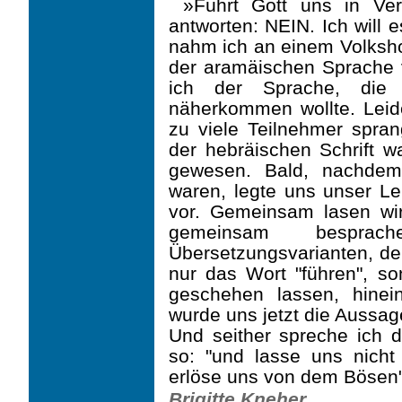
»Führt Gott uns in Ve
antworten: NEIN. Ich will 
nahm ich an einem Volkshoc
der aramäischen Sprache v
ich der Sprache, die 
näherkommen wollte. Leider
zu viele Teilnehmer spra
der hebräischen Schrift wa
gewesen. Bald, nachde
waren, legte uns unser Le
vor. Gemeinsam lasen wir 
gemeinsam bespra
Übersetzungsvarianten, de
nur das Wort "führen", so
geschehen lassen, hinei
wurde uns jetzt die Aussag
Und seither spreche ich d
so: "und lasse uns nicht
erlöse uns von dem Bösen
Brigitte Kneher