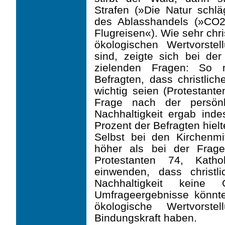
Strafen (»Die Natur schl
des Ablasshandels (»CO2-
Flugreisen«). Wie sehr ch
ökologischen Wertvorstel
sind, zeigte sich bei de
zielenden Fragen: So 
Befragten, dass christlich
wichtig seien (Protestante
Frage nach der persön
Nachhaltigkeit ergab ind
Prozent der Befragten hielt
Selbst bei den Kirchenmi
höher als bei der Frage
Protestanten 74, Kat
einwenden, dass christ
Nachhaltigkeit keine
Umfrageergebnisse könnt
ökolo­gische Wertvorst
Bindungskraft haben.