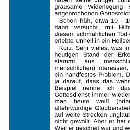
grausame Wider­legung 
angebrochenen Gottesreic
Schon früh, etwa 10 - 
dann versucht, mit Hilfe
diesem schmählichen Tod 
erlebte Unheil in ein Heil
Kurz: Sehr vieles, was i
heutigen Stand der Erke
stammt aus menschli
menschlichen) Inter­essen.
ein handfestes Problem. 
ja darauf, dass das wahr 
Beispiel nenne ich da
Gottesdienst immer wieder
man heute weiß (oder
altehrwürdige Glaubensbe
auf weite Strecken unglau
nicht gewollt. Aber er hat
Weil er gescheit war und we