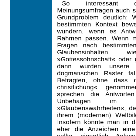
So interessant di
Meinungsumfragen auch s
Grundproblem deutlich:
bestimmten Kontext bewe
wundern, wenn es Antwo
Rahmen passen. Wenn ma
Fragen nach bestimmten,
Glaubensinhalten w
»Gottessohnschaft« oder ga
dann würden unsere 
dogmatischen Raster fa
Befragten, ohne dass d
christlichung« genomm
sprechen die Antworte
Unbehagen im Um
»Glaubenswahrheiten«, d
ihrem (modernen) Weltbil
Insofern könnte man in d
eher die Anzeichen eine
sollte eigentlich Anla