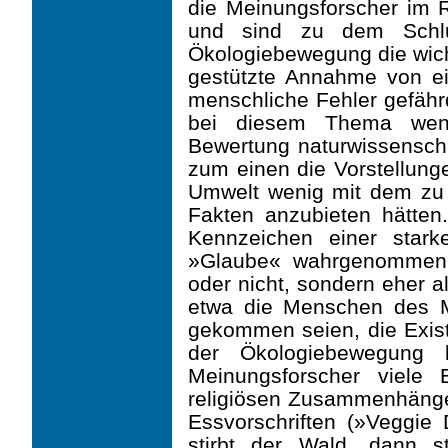
die Meinungs­forscher im 
und sind zu dem Schl
Ökologiebewegung die wicht
gestützte Annahme von ei
menschliche Fehler gefähr
bei diesem Thema wen
Bewertung naturwissenscha
zum einen die Vorstellung
Umwelt wenig mit dem zu 
Fakten anzubieten hätte
Kennzeichen einer stark
»Glaube« wahrgenom­men
oder nicht, sondern eher a
etwa die Menschen des Mit
gekommen seien, die Existe
der Ökologiebewegung 
Meinungs­forscher viele
religiösen Zusammenhänge
Essvorschriften (»Veggie 
stirbt der Wald, dann s