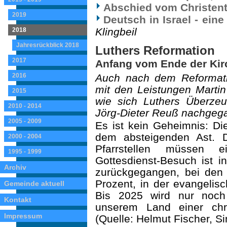
Abschied vom Christen
2019
Deutsch in Israel - ein
Klingbeil
2018
Jahresrückblick 2018
Luthers Reformation
2017
Anfang vom Ende der Kir
2016
Auch nach dem Reformatio
mit den Leistungen Martin
2015
wie sich Luthers Überzeu
2010 - 2014
Jörg-Dieter Reuß nachgeg
2005 - 2009
Es ist kein Geheimnis: Die
dem absteigenden Ast. Di
2000 - 2004
Pfarrstellen müssen 
1995 - 1999
Gottesdienst-Besuch ist i
Archiv
zurückgegangen, bei den
Prozent, in der evangelis
Gemeinde aktuell
Bis 2025 wird nur noch
Kontakt
unserem Land einer chri
Impressum
(Quelle: Helmut Fischer, Si