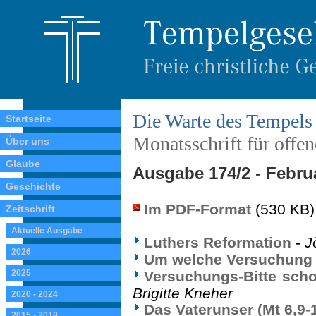
Die Warte des Tempels
Startseite
Monatsschrift für offe
Über uns
Glaube
Ausgabe 174/2 - Febru
Geschichte
Im PDF-Format
(530 KB)
Zeitschrift
Aktuelle Ausgabe
Luthers Reformation
-
J
2026
Um welche Versuchung 
2025
Versuchungs-Bitte scho
Brigitte Kneher
2020 - 2024
Das Vaterunser (Mt 6,9-
2015 - 2019