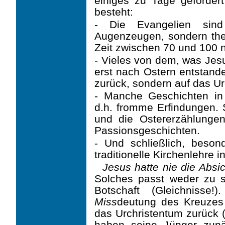
einiges zu Tage gefördert
besteht:
- Die Evangelien sind
Augenzeugen, sondern theo
Zeit zwischen 70 und 100 n
- Vieles von dem, was Jesu
erst nach Ostern entstande
zurück, sondern auf das U
- Manche Geschichten in
d.h. fromme Erfindungen. 
und die Ostererzählungen
Passions­geschichten.
- Und schließlich, beson
traditionelle Kirchenlehre in
Jesus hatte nie die Absi
Solches passt weder zu s
Botschaft (Gleichnisse
Miss
deutung des Kreuzes 
das Urchristentum zurück (
haben seine Jünger zunäc