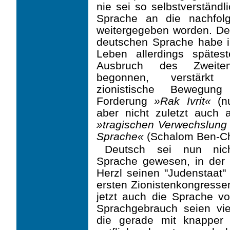
nie sei so selbstverständ
Sprache an die nachfolg
weitergegeben worden.
De
deutschen Sprache habe i
Leben allerdings spä­te
Ausbruch des Zweiten
begonnen, verstärk
zionistische Bewegun
Forderung
»Rak Ivrit«
(nu
aber nicht zuletzt auch a
»tragischen Verwechslung
Sprache«
(Scha­lom Ben-Ch
Deutsch sei nun nic
Sprache gewesen, in der
Herzl seinen "Judenstaat"
ersten Zionistenkongresse
jetzt auch die Sprache v
Sprachgebrauch seien vie
die gerade mit knapper