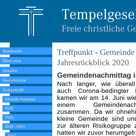
Treffpunkt - Gemeinde 
Startseite
Jahresrückblick 2020
Über uns
Glaube
Gemeindenachmittag in
Geschichte
Nach langer, wie überall
auch Corona-beding­ter 
Zeitschrift
kamen wir am 14. Juni wi
Aktuelle Ausgabe
einem Gemeindenachm
2026
zusammen. Da wir ohnehi
kleine Gemeinde sind und
2025
zur älteren Ri­sikogruppe 
2020 - 2024
hatten wir zuvor herumgefr
2024