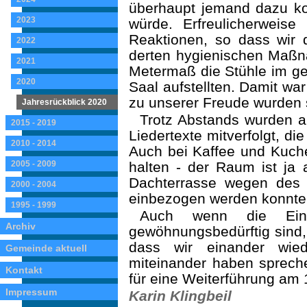
überhaupt jemand dazu 
2023
würde. Erfreuli­cherweis
Reaktio­nen, so dass wir
2022
derten hygienischen Maßn
2021
Metermaß die Stühle im ge
2020
Saal aufstellten. Damit war
zu unserer Freu­de wurden s
Jahresrückblick 2020
Trotz Abstands wurden a
2015 - 2019
Liedertexte mitverfolgt, d
2010 - 2014
Auch bei Kaffee und Kuch
2005 - 2009
hal­ten - der Raum ist j
Dachterrasse wegen des 
2000 - 2004
einbezogen werden konnte
1995 - 1999
Auch wenn die Ein
Archiv
gewöhnungsbedürftig sind,
dass wir einander wi
Gemeinde aktuell
miteinander haben sprech
Kontakt
für eine Weiterführung am 1
Impressum
Karin Klingbeil