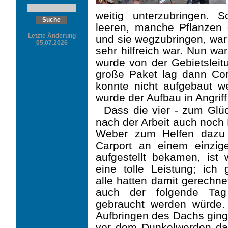
weitig unterzubringen.
leeren, manche Pflanzen 
Letzte Änderung
und sie wegzubringen, war 
05.07.2026
sehr hilfreich war. Nun wa
wurde von der Gebietsleitu
große Paket lag dann Co
konnte nicht aufgebaut we
wurde der Aufbau in Angri
Dass die vier - zum Gl
nach der Arbeit auch noch D
Weber zum Helfen dazu
Carport an einem einzig
aufgestellt bekamen, ist w
eine tolle Leistung; ich 
alle hat­ten damit gerechne
auch der folgende Ta
gebraucht werden würde.
Aufbringen des Dachs ging,
vor dem Dunkelwerden dam