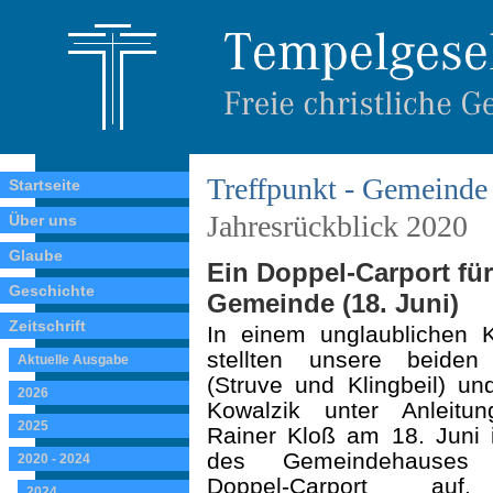
Treffpunkt - Gemeinde 
Startseite
Jahresrückblick 2020
Über uns
Glaube
Ein Doppel-Carport f
Geschichte
Gemeinde (18. Juni)
Zeitschrift
In einem unglaublichen K
stellten unsere bei­den
Aktuelle Ausgabe
(Struve und Klingbeil) u
2026
Kowalzik unter Anleitu
2025
Rainer Kloß am 18. Juni 
des Gemeindehauses 
2020 - 2024
Doppel-Carport au
2024