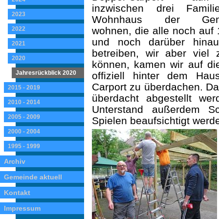
inzwischen drei Famil
2023
Wohnhaus der Geme
wohnen, die alle noch auf
2022
und noch darüber hinau
2021
betreiben, wir aber viel
2020
können, kamen wir auf die 
Jahresrückblick 2020
offiziell hinter dem Ha
Carport zu überdachen. Da
2015 - 2019
überdacht abgestellt w
2010 - 2014
Unterstand außerdem Sc
2005 - 2009
Spielen beaufsichtigt werd
2000 - 2004
1995 - 1999
Archiv
Gemeinde aktuell
Kontakt
Impressum